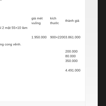
giá mét
kích
thành giá
vuông
thước
ỉ 2 mặt 55×10 làm
1.950.000
900×2200
3.861.000
hống cong vênh.
200.000
80.000
350.000
4.491.000