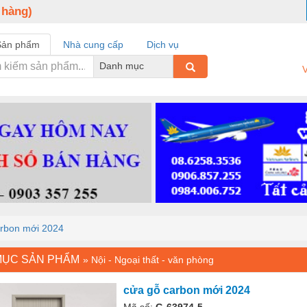
 hàng)
Sản phẩm
Nhà cung cấp
Dịch vụ
Danh mục
V
arbon mới 2024
MỤC SẢN PHẨM
»
Nội - Ngoại thất - văn phòng
cửa gỗ carbon mới 2024
Mã số:
G-63974-5