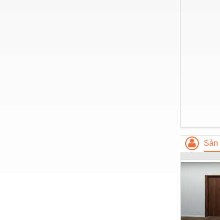
Hóa chất-Trang thiết bị
Kệ công nghiệp
Khí nén - Thiết bị
Khuôn mẫu - Phụ tùng
Lọc công nghiệp
Máy công cụ - Phụ tùng
Mỏ - Trang thiết bị
Mô tơ - Hộp số
Sản 
Môi trường - Thiết bị
Nâng hạ - Trang thiết bị
Nội - Ngoại thất - văn phòng
Nồi hơi - Trang thiết bị
Nông nghiệp - Thiết bị