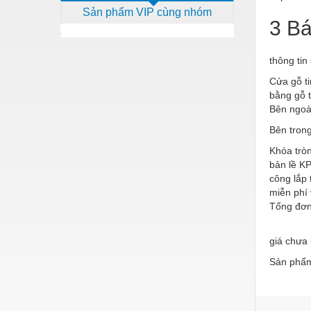
Sản phẩm VIP cùng nhóm
Dịch vụ - Thi công
3 Bá
Điện công nghiệp
thông ti
Điện gia dụng
Cửa gỗ t
Điện Lạnh
bằng gỗ t
Bên ngoà
Đóng tàu Thiết bị
Bên trong 
Đúc chính xác Thiết bị
Khóa tròn
Dụng cụ cầm tay
bản lề KP
công lắp 
Dụng cụ cắt gọt
miễn phí 
Tổng đơ
Dụng cụ điện
Dụng cụ đo
giá chưa
Sản phẩm
Gỗ - Trang thiết bị
Hàn cắt - Thiết bị