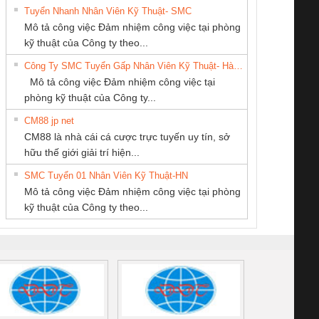
Tuyển Nhanh Nhân Viên Kỹ Thuật- SMC
CONG TY TNHH
CÔNG TY TNHH
CÔNG TY CỔ
 Le An Toàn
Bộ giám sát chuỗi
Bộ giám sát dòng
Bộ ng
Mô tả công việc Đảm nhiệm công việc tại phòng
TM-DV DAI DONG
THIẾT BỊ CÔNG
PHẦN DÂY VÀ
enix Contact
tấm pin
điện chuỗi
ray W
kỹ thuật của Công ty theo...
THANH
NGHIỆP NIHON
CÁP ĐIỆN
6960 – PSR-
TRANSCLINIC 16I+
TRANSCLINIC 16I+
BAS 
Công Ty SMC Tuyển Gấp Nhân Viên Kỹ Thuật- Hà Nội
SETSUBI VIỆT
THƯỢNG ĐÌNH
SCP-
1K5 L (2433950000)
(2008130000)
(28
Mô tả công việc Đảm nhiệm công việc tại
NAM
/FSP/2X1/1X2
phòng kỹ thuật của Công ty...
CM88 jp net
Công Ty TNHH
CÔNG TY TNHH
CÔNG TY TNHH
CM88 là nhà cái cá cược trực tuyến uy tín, sở
hiết Bị Điện Nam
MEKONG MARINE
KINH DOANH
iám sát chuỗi
Bộ chỉnh lưu nguồn
Nẹp nhôm chống
Bộ c
hữu thế giới giải trí hiện...
Quốc Thịnh
SUPPLY
DỊCH VỤ XNK
tấm pin
điện TRANSCLINIC
trơn Đà Nẵng
giám 
PHƯƠNG NAM
SMC Tuyển 01 Nhân Viên Kỹ Thuật-HN
SCLINIC 16I+
BKE 1K5.4
Sola
Mô tả công việc Đảm nhiệm công việc tại phòng
 (2502520000)
(7791400879)2. Giá
TRAN
kỹ thuật của Công ty theo...
1K5.4