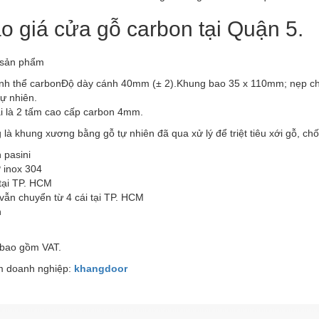
o giá cửa gỗ carbon tại Quận 5.
n sản phẩm
inh thể carbonĐộ dày cánh 40mm (± 2).Khung bao 35 x 110mm; nẹp ch
ự nhiên.
i là 2 tấm cao cấp carbon 4mm.
là khung xương bằng gỗ tự nhiên đã qua xử lý để triệt tiêu xới gỗ, c
 pasini
 inox 304
tại TP. HCM
vẫn chuyển từ 4 cái tại TP. HCM
n
 bao gồm VAT.
 doanh nghiệp:
khangdoor