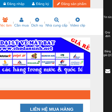
Đăng nhập
Đăng ký
Đăng sản phẩm
Tin tức
iệc làm
Cần mua
Dịch vụ
Nhà cung cấp
Video clip
Quy
định
Bảng
giá QC
LIÊN HỆ MUA HÀNG