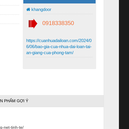
khangdoor
0918338350
https://cuanhuadailoan.com/2024/0
6/06/bao-gia-cua-nhua-dai-loan-tai-
an-giang-cua-phong-tam/
N PHẨM GỢI Ý
-net-tinh-te/