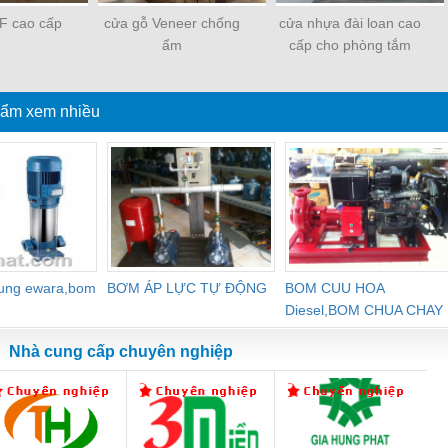
F cao cấp
cửa gỗ Veneer chống
cửa nhựa đài loan cao
ẩm
cấp cho phòng tắm
ẩm xem nhiều
dung ewara,bom
BƠM ÁP LỰC TỰ ĐỘNG
BOM CUU HOA
Diesel,BOM CHUA CHAY
Nhà cung cấp chuyên nghiệp