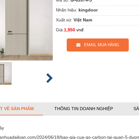
Nhãn hiệu:
kingdoor
Xuất xứ:
Việt Nam
Giá:
1,950
vnđ
EMAIL MUA HÀNG
ẾT VỀ SẢN PHẨM
THÔNG TIN DOANH NGHIỆP
SẢ
ây
uanhuadailoan.com/2024/06/18/bao-gia-cua-go-carbon-tai-quan-5-duong