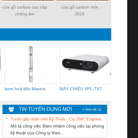
cửa gỗ carbon cao cấp
cửa gỗ carbon mới
cửa gỗ MDF 
chống ẩm
2024
melam
›
bơm hoả tiển Mastra
MÁY CHIẾU VPL-TX7
BOM DINH
WHITE
TIN TUYỂN DỤNG MỚI
» Xem tất cả
Tuyển gấp nhân viên Kỹ Thuật - Cty SMC Engineering
Mô tả công việc Đảm nhiệm công việc tại phòng
kỹ thuật của Công ty theo...