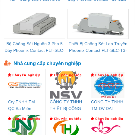
Pallet Cũ Giá Tốt
P-T1-3S-264/50-FM - 2909589
Bộ Chống Sét Nguồn 3 Pha 5
Thiết Bị Chống Sét Lan Truyền
B
Dây Phoenix Contact FLT-SEC-
Phoenix Contact PLT-SEC-T3-
P-T1-3S-440/35-FM - 2908264
230-FM-PT - 2907928
Nhà cung cấp chuyên nghiệp
Cty TNHH TM
CÔNG TY TNHH
CONG TY TNHH
QC Ba Miền
THIẾT BỊ CÔNG
TM-DV DAI
NGHIỆP NIHON
DONG THANH
SETSUBI VIỆT
NAM