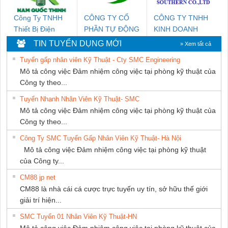
Công Ty TNHH
CÔNG TY CỔ
CÔNG TY TNHH
Thiết Bị Điện
PHẦN TỰ ĐỘNG
KINH DOANH
Nam Quốc Thịnh
TIẾN HƯNG
DỊCH VỤ XNK
TIN TUYỂN DỤNG MỚI
» Xem tất cả
PHƯƠNG NAM
Tuyển gấp nhân viên Kỹ Thuật - Cty SMC Engineering
Mô tả công việc Đảm nhiệm công việc tại phòng kỹ thuật của
Công ty theo...
Tuyển Nhanh Nhân Viên Kỹ Thuật- SMC
Mô tả công việc Đảm nhiệm công việc tại phòng kỹ thuật của
Công ty theo...
Công Ty SMC Tuyển Gấp Nhân Viên Kỹ Thuật- Hà Nội
Mô tả công việc Đảm nhiệm công việc tại phòng kỹ thuật
của Công ty...
CM88 jp net
CM88 là nhà cái cá cược trực tuyến uy tín, sở hữu thế giới
giải trí hiện...
SMC Tuyển 01 Nhân Viên Kỹ Thuật-HN
Mô tả công việc Đảm nhiệm công việc tại phòng kỹ thuật của