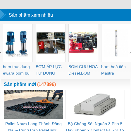
Sản phẩm xem nhiều
‹
›
bom truc dung
BƠM ÁP LỰC
BOM CUU HOA
bơm hoả tiển
ewara,bom bu
TỰ ĐỘNG
Diesel,BOM
Mastra
ewara
CHUA CHAY
Sản phẩm mới
(147896)
Pallet Nhựa Long Thành Đồng
Bộ Chống Sét Nguồn 3 Pha 5
Nai – Cung Cấp Pallet Mới,
Dây Phoenix Contact FLT-SEC-
C