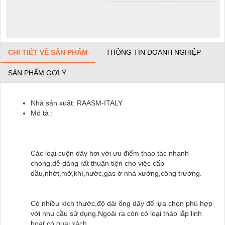
CHI TIẾT VỀ SẢN PHẨM
THÔNG TIN DOANH NGHIỆP
SẢN PHẨM GỢI Ý
Nhà sản xuất: RAASM-ITALY
Mô tả :
Các loại cuộn dây hơi với ưu điểm thao tác nhanh
chóng,dễ dàng rất thuận tiện cho việc cấp
dầu,nhớt,mỡ,khí,nước,gas ở nhà xưởng,công trường.
Có nhiều kích thước,độ dài ống dây để lựa chọn phù hợp
với nhu cầu sử dụng.Ngoài ra còn có loại tháo lắp linh
hoạt có quai xách.