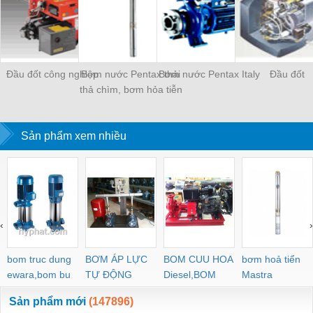
Đầu đốt công nghiệp
Bơm nước Pentax thải
Bơm nước Pentax Italy
Đầu đốt
thả chìm, bơm hỏa tiễn
dùng trong các giếng
khoan, thả chi&Igr
Sản phẩm xem nhiều
‹
›
bom truc dung
BƠM ÁP LỰC
BOM CUU HOA
bơm hoả tiển
ewara,bom bu
TỰ ĐỘNG
Diesel,BOM
Mastra
ewara
CHUA CHAY
Sản phẩm mới
(147896)