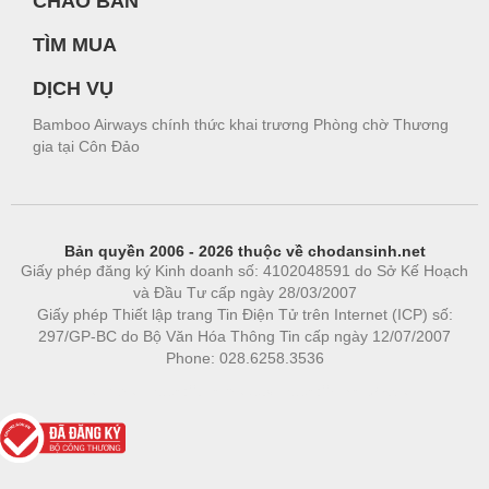
CHÀO BÁN
TÌM MUA
DỊCH VỤ
Bamboo Airways chính thức khai trương Phòng chờ Thương
gia tại Côn Đảo
Bản quyền 2006 - 2026 thuộc về chodansinh.net
Giấy phép đăng ký Kinh doanh số: 4102048591 do Sở Kế Hoạch
và Đầu Tư cấp ngày 28/03/2007
Giấy phép Thiết lập trang Tin Điện Tử trên Internet (ICP) số:
297/GP-BC do Bộ Văn Hóa Thông Tin cấp ngày 12/07/2007
Phone: 028.6258.3536
Phòng trọ
|
https://bdsgroup.vn
https://kqxs123.com