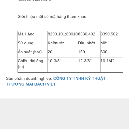
Gi
ới thiệu một số mã hàng tham khảo:
Mã Hàng
8290.101;89010
8330.402
8390.502
Sử dụng
Khí/nước
Dầu,nhớt
Mỡ
Áp suất (bar)
20
150
600
Chiều dài ống
10-3/8’’
12-3/8’’
16-1/4’’
(m)
Sản phẩm doanh nghiệp:
CÔNG TY TNHH KỸ THUẬT -
THƯƠNG MẠI BÁCH VIỆT