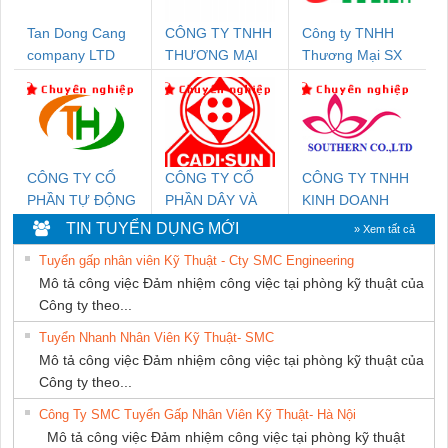
Tan Dong Cang
CÔNG TY TNHH
Công ty TNHH
company LTD
THƯƠNG MẠI
Thương Mại SX
DỊCH VỤ KỸ
Ba Miền
THUẬT ĐIỆN CƠ
GIA HƯNG
PHÁT
CÔNG TY CỔ
CÔNG TY CỔ
CÔNG TY TNHH
PHẦN TỰ ĐỘNG
PHẦN DÂY VÀ
KINH DOANH
TIẾN HƯNG
CÁP ĐIỆN
DỊCH VỤ XNK
TIN TUYỂN DỤNG MỚI
» Xem tất cả
THƯỢNG ĐÌNH
PHƯƠNG NAM
Tuyển gấp nhân viên Kỹ Thuật - Cty SMC Engineering
Mô tả công việc Đảm nhiệm công việc tại phòng kỹ thuật của
Công ty theo...
Tuyển Nhanh Nhân Viên Kỹ Thuật- SMC
Mô tả công việc Đảm nhiệm công việc tại phòng kỹ thuật của
Công ty theo...
Công Ty SMC Tuyển Gấp Nhân Viên Kỹ Thuật- Hà Nội
Mô tả công việc Đảm nhiệm công việc tại phòng kỹ thuật