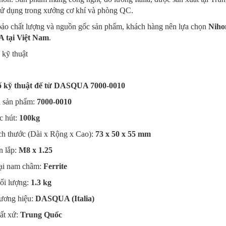
sử dụng trong xưởng cơ khí và phòng QC.
ảo chất lượng và nguồn gốc sản phẩm, khách hàng nên lựa chọn
Niho
tại Việt Nam
.
 kỹ thuật
ố kỹ thuật đế từ DASQUA 7000-0010
 sản phẩm:
7000-0010
c hút:
100kg
ch thước (Dài x Rộng x Cao):
73 x 50 x 55 mm
n lắp:
M8 x 1.25
ại nam châm:
Ferrite
ối lượng:
1.3 kg
ương hiệu:
DASQUA (Italia)
ất xứ:
Trung Quốc