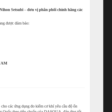
Nihon Setsubi
–
đơn vị phân phối chính hãng các
àng được đảm bảo:
 NAM
 cho các ứng dụng đo kiểm cơ khí yêu cầu độ ổn
ung Quốc theo tiêu chuẩn của DASQUA, đáp ứng tốt