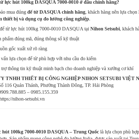
từ lực hút 100kg DASQUA 7000-0010 ở đâu chính hãng?
bảo mua đúng
đế từ DASQUA chính hãng
, khách hàng nên lựa chọn
 thiết bị và dụng cụ đo lường công nghiệp
.
đế từ lực hút 100kg 7000-0010 DASQUA tại
Nihon Setsubi
, khách h
n phẩm đúng mã, đúng thông số kỹ thuật
uồn gốc xuất xứ rõ ràng
 vấn lựa chọn đế từ phù hợp với nhu cầu đo kiểm
trợ thông tin kỹ thuật minh bạch cho doanh nghiệp và xưởng cơ khí
Y TNHH THIẾT BỊ CÔNG NGHIỆP NIHON SETSUBI VIỆT
 Số 116 Quán Thánh, Phường Thành Đông, TP. Hải Phòng
 0909.788.885 – 0985.155.359
https://nihon-setsubi.vn
ực hút 100kg 7000-0010 DASQUA – Trung Quốc
là lựa chọn phù hợp
 hơn. Sản phẩm mang công nghệ đo lường Italia, được sản xuất tại Tr