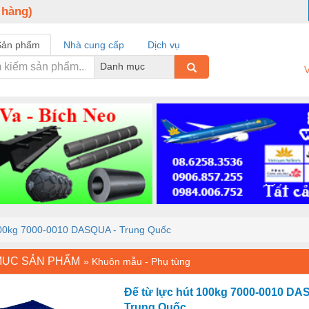
 hàng)
Sản phẩm
Nhà cung cấp
Dịch vụ
Danh mục
V
 100kg 7000-0010 DASQUA - Trung Quốc
MỤC SẢN PHẨM
»
Khuôn mẫu - Phụ tùng
Đế từ lực hút 100kg 7000-0010 DA
Trung Quốc