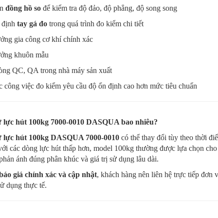
ắn
đồng hồ so
để kiểm tra độ đảo, độ phẳng, độ song song
 định
tay gá đo
trong quá trình đo kiểm chi tiết
ởng gia công cơ khí chính xác
ởng khuôn mẫu
òng QC, QA trong nhà máy sản xuất
c công việc đo kiểm yêu cầu độ ổn định cao hơn mức tiêu chuẩn
từ lực hút 100kg 7000-0010 DASQUA bao nhiêu?
từ lực hút 100kg DASQUA 7000-0010
có thể thay đổi tùy theo thời đ
với các dòng lực hút thấp hơn, model 100kg thường được lựa chọn cho
phản ánh đúng phân khúc và giá trị sử dụng lâu dài.
báo giá chính xác và cập nhật
, khách hàng nên liên hệ trực tiếp đơn 
ử dụng thực tế.