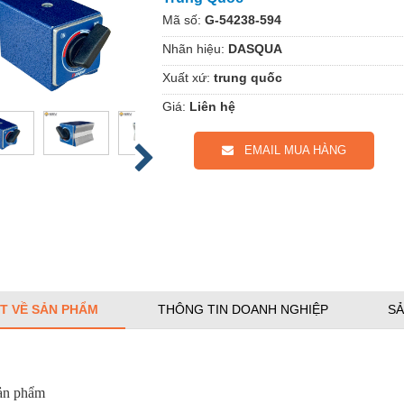
Mã số:
G-54238-594
Nhãn hiệu:
DASQUA
Xuất xứ:
trung quốc
Giá:
Liên hệ
EMAIL MUA HÀNG
ẾT VỀ SẢN PHẨM
THÔNG TIN DOANH NGHIỆP
SẢ
sản phẩm