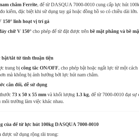
nam châm Ferrite
, đế từ DASQUA 7000-0010 cung cấp lực hút 100kg,
 đo kiểm, đặc biệt khi sử dụng tay gá hoặc đồng hồ so có chiều dài lớn.
150° linh hoạt vị trí gá
đáy chữ V 150°
cho phép đế từ đặt được trên
bề mặt phẳng và bề mặ
bật/tắt từ tính thuận tiện
ợc trang bị
công tắc ON/OFF
, cho phép bật hoặc ngắt lực từ một cách 
hơn mà không bị ảnh hưởng bởi lực hút nam châm.
ớc cân đối, dễ sử dụng
 thước
73 x 50 x 55 mm
và khối lượng
1.3 kg
, đế từ 7000-0010 đạt sự
 môi trường làm việc khác nhau.
g của đế từ lực hút 100kg DASQUA 7000-0010
 được sử dụng rộng rãi trong: