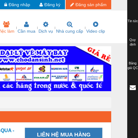
Đăng nhập
Đăng ký
Đăng sản phẩm
Tin tức
iệc làm
Cần mua
Dịch vụ
Nhà cung cấp
Video clip
Quy
định
Bảng
giá QC
SQUA -
LIÊN HỆ MUA HÀNG