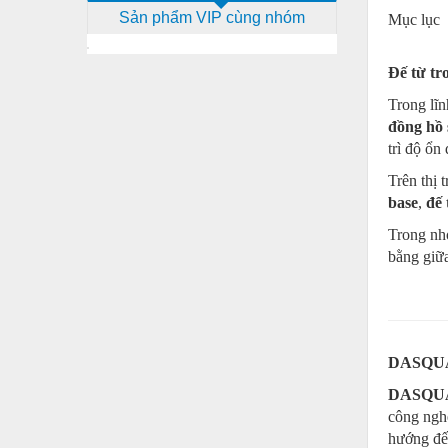
Sản phẩm VIP cùng nhóm
Mục lục
Dịch vụ - Thi công
Điện công nghiệp
Đế từ tr
Điện gia dụng
Trong lĩn
đồng hồ s
Điện Lạnh
trì độ ổn 
Đóng tàu Thiết bị
Trên thị 
Đúc chính xác Thiết bị
base
,
đế 
Trong nhó
Dụng cụ cầm tay
bằng giữ
Dụng cụ cắt gọt
Dụng cụ điện
Dụng cụ đo
DASQUA –
Gỗ - Trang thiết bị
DASQU
công ngh
Hàn cắt - Thiết bị
hướng đến