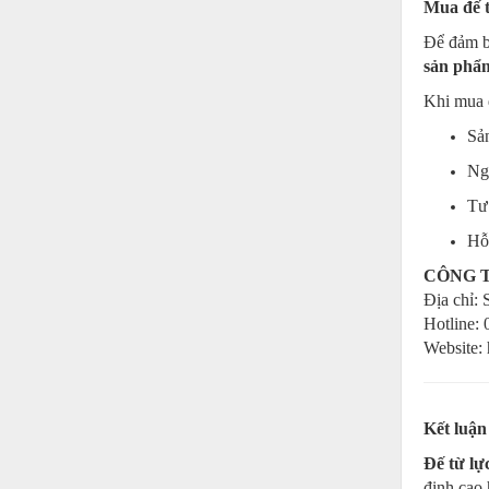
Mua đế 
Vật liệu xây dựng
Để đảm 
sản phẩm
Vòng bi - Bạc đạn
Khi mua 
Xe hơi - Phụ tùng
Sả
Xe máy - Phụ tùng
Ng
Xe tải - phụ tùng
Tư
Y khoa - Trang thiết bị
Hỗ 
CÔNG T
Địa chỉ:
Hotline:
Website: 
Kết luận
Đế từ l
định cao