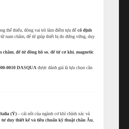
ng thể thiếu, đóng vai trò làm điểm tựa để
cố định
 từ nam châm, đế từ giúp thiết bị đo đứng vững, duy
m châm
,
đế từ đồng hồ so
,
đế từ cơ khí
,
magnetic
 7000-0010 DASQUA
được đánh giá là lựa chọn cân
talia (Ý)
– cái nôi của ngành cơ khí chính xác và
n
tư duy thiết kế và tiêu chuẩn kỹ thuật châu Âu
,