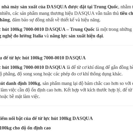
,
nhà máy sản xuất của DASQUA được đặt tại Trung Quốc
, nhằm 
 nhiên, các sản phẩm mang thương hiệu DASQUA vẫn tuân thủ
tiêu c
 hãng
, đảm bảo sự đồng nhất về thiết kế và hiệu năng.
ực hút 100kg 7000-0010 DASQUA – Trung Quốc
là một trong những 
 nghệ đo lường Italia
và
năng lực sản xuất hiện đại
.
ệu đế từ lực hút 100kg 7000-0010 DASQUA
ực hút 100kg 7000-0010 DASQUA
là đế từ cơ khí dùng để gắn đồng h
ộ phẳng, độ song song hoặc các phép đo cơ khí thông dụng khác.
hút danh định 100kg
, sản phẩm mang lại độ bám chắc cao hơn so với 
 làm việc cần độ ổn định cao hơn. Kết hợp với kích thước hợp lý, đế từ
hoặc bề mặt làm việc.
iểm nổi bật của đế từ lực hút 100kg DASQUA
100kg cho độ ổn định cao