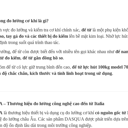
ong đo lường cơ khí là gì?
h vực đo lường và kiểm tra cơ khí chính xác,
đế từ
là một phụ kiện khô
o, tay gá đo và các thiết bị đo kiểm
lên bề mặt kim loại. Nhờ lực hút
định trong suốt quá trình thao tác.
trường, đế từ còn được biết đến với nhiều tên gọi khác nhau như
đế na
từ đo kiểm
,
đế từ gắn đồng hồ so
.
m đế từ có lực giữ trung bình đến cao,
đế từ lực hút 100kg model
a
độ chắc chắn, kích thước và tính linh hoạt trong sử dụng
.
 Thương hiệu đo lường công nghệ cao đến từ Italia
A
là thương hiệu thiết bị và dụng cụ đo lường cơ khí
có nguồn gốc từ I
ệ đo lường châu Âu. Các sản phẩm DASQUA được phát triển dựa trê
 độ ổn định lâu dài trong môi trường công nghiệp.