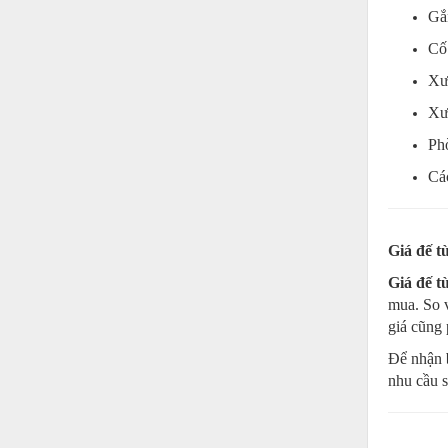
Thiết bị làm sạch
G
Thiết bị sơn - Sơn
Cố
Xư
Thiết bị nhà bếp
Xư
Thiết bị nhiệt
Ph
Thiêt bị PCCC
Cá
Thiết bị truyền động
Thiết bị văn phòng
Giá đế 
Thiết bị viễn thông
Giá đế 
Thủy lực-Thiết bị
mua. So 
giá cũng 
Thủy sản - Trang thiết bị
Để nhận
Tự động hoá
nhu cầu s
Van - Co các loại
Vật liệu mài mòn