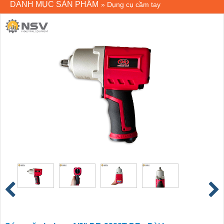
DANH MỤC SẢN PHẨM
»
Dụng cụ cầm tay