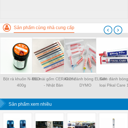
Sản phẩm cùng nhà cung cấp
‹
›
Bột rà khuôn N-RED
Đá mài gốm CERATON
Kem đánh bóng ELGIN
Kem đánh bóng
400g
- Nhật Bản
DYMO
loại Pikal Care
Sản phẩm xem nhiều