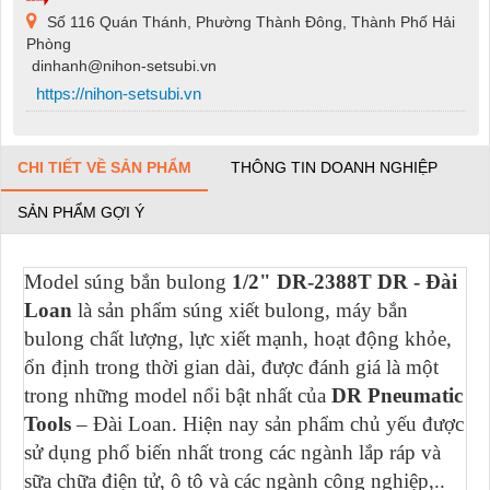
Số 116 Quán Thánh, Phường Thành Đông, Thành Phố Hải
Phòng
dinhanh@nihon-setsubi.vn
https://nihon-setsubi.vn
CHI TIẾT VỀ SẢN PHẨM
THÔNG TIN DOANH NGHIỆP
SẢN PHẨM GỢI Ý
Model súng bắn bulong
1/2" DR-2388T DR - Đài
Loan
là sản phẩm súng xiết bulong, máy bắn
bulong chất lượng, lực xiết mạnh, hoạt động khỏe,
ổn định trong thời gian dài, được đánh giá là một
trong những model nổi bật nhất của
DR Pneumatic
Tools
– Đài Loan. Hiện nay sản phẩm chủ yếu được
sử dụng phổ biến nhất trong các ngành lắp ráp và
sữa chữa điện tử, ô tô và các ngành công nghiệp,..