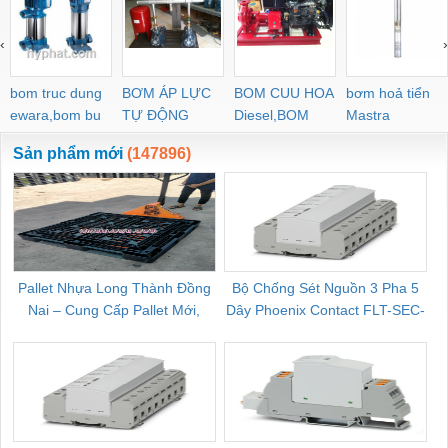
‹
›
bom truc dung
BƠM ÁP LỰC
BOM CUU HOA
bơm hoả tiển
ewara,bom bu
TỰ ĐỘNG
Diesel,BOM
Mastra
ewara
CHUA CHAY
Sản phẩm mới
(147896)
Pallet Nhựa Long Thành Đồng
Bộ Chống Sét Nguồn 3 Pha 5
Nai – Cung Cấp Pallet Mới,
Dây Phoenix Contact FLT-SEC-
C
Pallet Cũ Giá Tốt
P-T1-3S-264/50-FM - 2909589