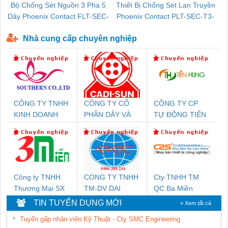
Bộ Chống Sét Nguồn 3 Pha 5
Thiết Bị Chống Sét Lan Truyền
B
Dây Phoenix Contact FLT-SEC-
Phoenix Contact PLT-SEC-T3-
P-T1-3S-440/35-FM - 2908264
230-FM-PT - 2907928
Nhà cung cấp chuyên nghiệp
CÔNG TY TNHH
CÔNG TY CỔ
CÔNG TY CP
KINH DOANH
PHẦN DÂY VÀ
TỰ ĐỘNG TIẾN
DỊCH VỤ XNK
CÁP ĐIỆN
HƯNG
PHƯƠNG NAM
THƯỢNG ĐÌNH
Công ty TNHH
CONG TY TNHH
Cty TNHH TM
Thương Mại SX
TM-DV DAI
QC Ba Miền
Ba Miền
DONG THANH
TIN TUYỂN DỤNG MỚI
» Xem tất cả
Tuyển gấp nhân viên Kỹ Thuật - Cty SMC Engineering