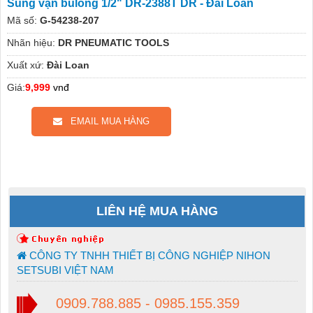
Súng vặn bulong 1/2" DR-2388T DR - Đài Loan
Mã số:
G-54238-207
Nhãn hiệu:
DR PNEUMATIC TOOLS
Xuất xứ:
Đài Loan
Giá:
9,999
vnđ
EMAIL MUA HÀNG
LIÊN HỆ MUA HÀNG
CÔNG TY TNHH THIẾT BỊ CÔNG NGHIỆP NIHON
SETSUBI VIỆT NAM
0909.788.885 - 0985.155.359