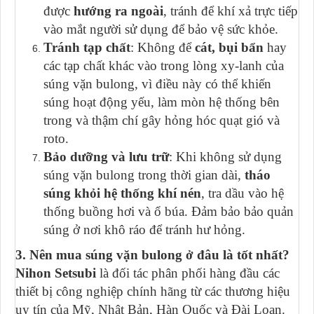
được
hướng ra ngoài
, tránh để khí xả trực tiếp
vào mắt người sử dụng để bảo vệ sức khỏe.
Tránh tạp chất
: Không để
cát, bụi bẩn
hay
các tạp chất khác vào trong lòng xy-lanh của
súng vặn bulong, vì điều này có thể khiến
súng hoạt động yếu, làm mòn hệ thống bên
trong và thậm chí gây hỏng hóc quạt gió và
roto.
Bảo dưỡng và lưu trữ
: Khi không sử dụng
súng vặn bulong trong thời gian dài,
tháo
súng khỏi hệ thống khí nén
, tra dầu vào hệ
thống buồng hơi và ổ búa. Đảm bảo bảo quản
súng ở nơi khô ráo để tránh hư hỏng.
3. Nên mua súng vặn bulong ở đâu là tốt nhất?
Nihon Setsubi
là đối tác phân phối hàng đầu các
thiết bị công nghiệp chính hãng từ các thương hiệu
uy tín của Mỹ, Nhật Bản, Hàn Quốc và Đài Loan.