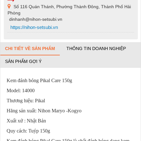
Số 116 Quán Thánh, Phường Thành Đông, Thành Phố Hải
Phòng
dinhanh@nihon-setsubi.vn
https://nihon-setsubi.vn
CHI TIẾT VỀ SẢN PHẨM
THÔNG TIN DOANH NGHIỆP
SẢN PHẨM GỢI Ý
Kem đánh bóng Pikal Care 150g
Model: 14000
Thương hiệu: Pikal
Hãng sản xuất: Nihon Maryo -Kogyo
Xuất xứ : Nhật Bản
Quy cách: Tuýp 150g
Kem đánh bóng Pikal Care 150g là chất đánh bóng dạng kem,