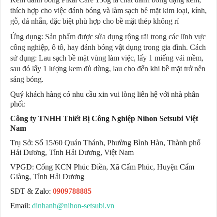
thích hợp cho việc đánh bóng và làm sạch bề mặt kim loại, kính,
gỗ, đá nhẵn, đặc biệt phù hợp cho bề mặt thép không rỉ
Ứng dụng: Sản phẩm được sửa dụng rộng rãi trong các lĩnh vực
công nghiệp, ô tô, hay đánh bóng vật dụng trong gia đình. Cách
sử dụng: Lau sạch bề mặt vùng làm việc, lấy 1 miếng vải mềm,
sau đó lấy 1 lượng kem đủ dùng, lau cho đến khi bề mặt trở nên
sáng bóng.
Quý khách hàng có nhu cầu xin vui lòng liên hệ với nhà phân
phối:
Công ty TNHH Thiết Bị Công Nghiệp Nihon Setsubi Việt
Nam
Trụ Sở: Số 15/60 Quán Thánh, Phường Bình Hàn, Thành phố
Hải Dương, Tỉnh Hải Dương, Việt Nam
VPGD: Cổng KCN Phúc Điền, Xã Cẩm Phúc, Huyện Cẩm
Giàng, Tỉnh Hải Dương
SĐT & Zalo:
0909788885
Email:
dinhanh@nihon-setsubi.vn