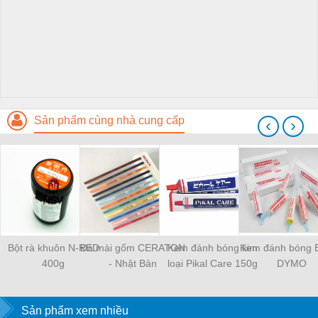
Sản phẩm cùng nhà cung cấp
‹
›
Bột rà khuôn N-RED
Đá mài gốm CERATON
Kem đánh bóng kim
Kem đánh bóng 
400g
- Nhật Bản
loại Pikal Care 150g
DYMO
Sản phẩm xem nhiều