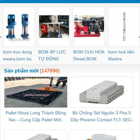
‹
›
bom truc dung
BƠM ÁP LỰC
BOM CUU HOA
bơm hoả tiển
ewara,bom bu
TỰ ĐỘNG
Diesel,BOM
Mastra
ewara
CHUA CHAY
Sản phẩm mới
(147896)
Pallet Nhựa Long Thành Đồng
Bộ Chống Sét Nguồn 3 Pha 5
Nai – Cung Cấp Pallet Mới,
Dây Phoenix Contact FLT-SEC-
C
Pallet Cũ Giá Tốt
P-T1-3S-264/50-FM - 2909589