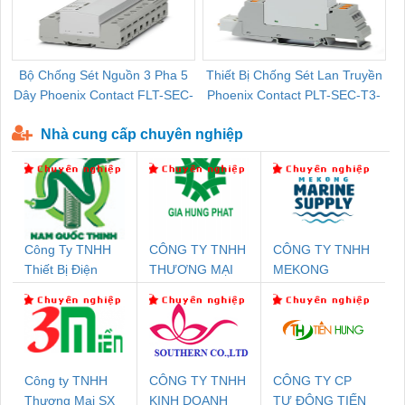
Bộ Chống Sét Nguồn 3 Pha 5
Thiết Bị Chống Sét Lan Truyền
B
Dây Phoenix Contact FLT-SEC-
Phoenix Contact PLT-SEC-T3-
P-T1-3S-440/35-FM - 2908264
230-FM-PT - 2907928
Nhà cung cấp chuyên nghiệp
Công Ty TNHH
CÔNG TY TNHH
CÔNG TY TNHH
Thiết Bị Điện
THƯƠNG MẠI
MEKONG
Nam Quốc Thịnh
DỊCH VỤ KỸ
MARINE
THUẬT ĐIỆN CƠ
SUPPLY
GIA HƯNG
PHÁT
Công ty TNHH
CÔNG TY TNHH
CÔNG TY CP
Thương Mại SX
KINH DOANH
TỰ ĐỘNG TIẾN