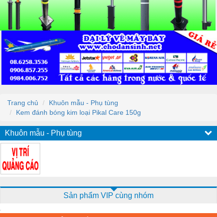
Trang chủ
Khuôn mẫu - Phụ tùng
Kem đánh bóng kim loại Pikal Care 150g
Khuôn mẫu - Phụ tùng
Sản phẩm VIP cùng nhóm