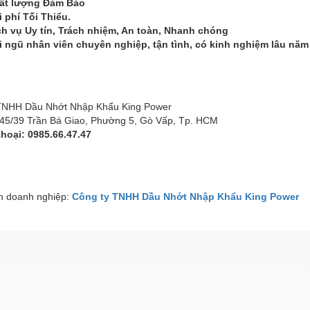
ất lượng Đảm Bảo
i phí Tối Thiểu.
ch vụ Uy tín, Trách nhiệm, An toàn, Nhanh chóng
i ngũ nhân viên chuyên nghiệp, tận tình, có kinh nghiệm lâu năm
TNHH Dầu Nhớt Nhập Khẩu King Power
 145/39 Trần Bá Giao, Phường 5, Gò Vấp, Tp. HCM
thoại: 0985.66.47.47
 doanh nghiệp:
Công ty TNHH Dầu Nhớt Nhập Khẩu King Power