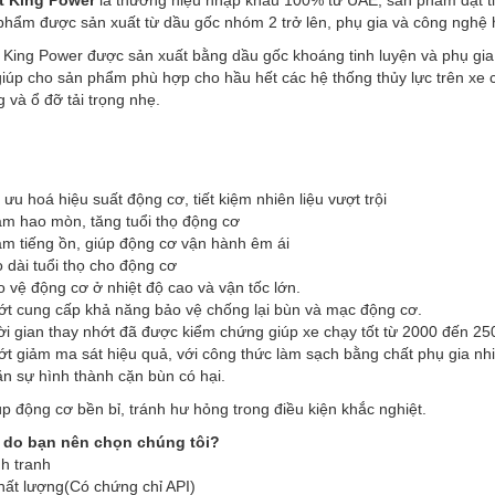
phẩm được sản xuất từ dầu gốc nhóm 2 trở lên, phụ gia và công nghệ 
 King Power được sản xuất bằng dầu gốc khoáng tinh luyện và phụ g
giúp cho sản phẩm phù hợp cho hầu hết các hệ thống thủy lực trên xe c
 và ổ đỡ tải trọng nhẹ.
 ưu hoá hiệu suất động cơ, tiết kiệm nhiên liệu vượt trội
ảm hao mòn, tăng tuổi thọ động cơ
ảm tiếng ồn, giúp động cơ vận hành êm ái
 dài tuổi thọ cho động cơ
 vệ động cơ ở nhiệt độ cao và vận tốc lớn.
ớt cung cấp khả năng bảo vệ chống lại bùn và mạc động cơ.
i gian thay nhớt đã được kiểm chứng giúp xe chạy tốt từ 2000 đến 25
t giảm ma sát hiệu quả, với công thức làm sạch bằng chất phụ gia nh
n sự hình thành cặn bùn có hại.
p động cơ bền bỉ, tránh hư hỏng trong điều kiện khắc nghiệt.
 do bạn nên chọn chúng tôi?
h tranh
hất lượng(Có chứng chỉ API)