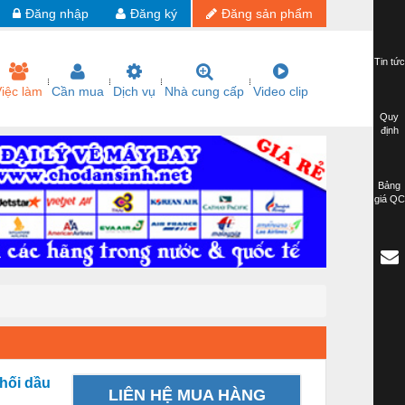
Đăng nhập
Đăng ký
Đăng sản phẩm
Tin tức
iệc làm
Cần mua
Dịch vụ
Nhà cung cấp
Video clip
Quy
định
Bảng
giá QC
phối dầu
LIÊN HỆ MUA HÀNG