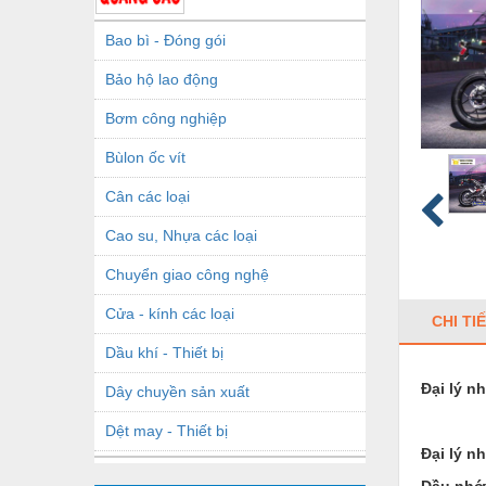
Bao bì - Đóng gói
Bảo hộ lao động
Bơm công nghiệp
Bùlon ốc vít
Cân các loại
Cao su, Nhựa các loại
Chuyển giao công nghệ
Cửa - kính các loại
CHI TI
Dầu khí - Thiết bị
Đại lý n
Dây chuyền sản xuất
Dệt may - Thiết bị
Đại lý n
Dầu mỡ công nghiệp
Dầu nhớ