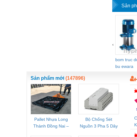
Sản ph
Vật liệu xây dựng
Vòng bi - Bạc đạn
Xe hơi - Phụ tùng
Xe máy - Phụ tùng
‹
Xe tải - phụ tùng
bom truc 
Y khoa - Trang thiết bị
bu ewara
Sản phẩm mới
(147896)
C
Pallet Nhựa Long
Bộ Chống Sét
Rơ Le 
K
Thành Đồng Nai –
Nguồn 3 Pha 5 Dây
Phoe
D
Cung Cấp Pallet
Phoenix Contact
PSR-