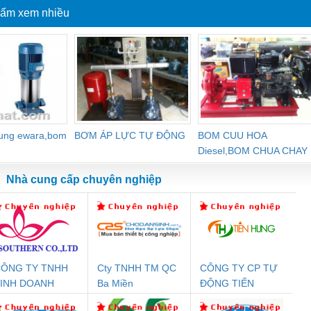
ẩm xem nhiều
dung ewara,bom
BƠM ÁP LỰC TỰ ĐỘNG
BOM CUU HOA
Diesel,BOM CHUA CHAY
Nhà cung cấp chuyên nghiệp
ÔNG TY TNHH
Cty TNHH TM QC
CÔNG TY CP TỰ
Đệm An Toàn
Rơ Le An Toàn
Bộ Lặp Tín Hiệu
Rơ
INH DOANH
Ba Miền
ĐỘNG TIẾN
nix Contact
Phoenix Contact
PROFIBUS Phoenix
Pho
ỊCH VỤ XNK
HƯNG
PC20-1NO-
PSR-SCP-
Contact PSI-REP-
298