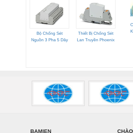
Mới, Pallet Cũ Giá
FLT-SEC-P-T1-3S-
1NC-
Tốt
264/50-FM -
2
2909589
C
K
Bộ Chống Sét
Thiết Bị Chống Sét
Bộ L
V
Nguồn 3 Pha 5 Dây
Lan Truyền Phoenix
Công
Phoenix Contact
Contact PLT-SEC-
Phoe
FLT-SEC-P-T1-3S-
T3-230-FM-PT -
QU
440/35-FM -
2907928
UPS/23
2908264
-
BAMIEN
CHÀO