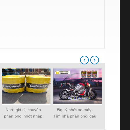
‹
›
Nhớt giá sỉ, chuyên
Đại lý nhớt xe máy-
Nhớt 10, giá
phân phối nhớt nhập
Tìm nhà phân phối dầu
lực 10 tại
khẩu
nhớt trên toàn quốc
thương hi
Powe