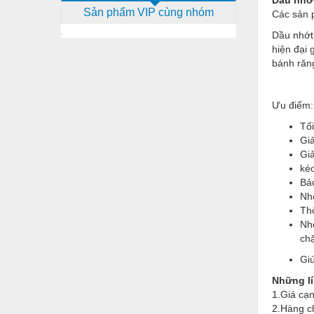
Sản phẩm VIP cùng nhóm
Các sản 
Dịch vụ - Thi công
Dầu nhớt
Điện công nghiệp
hiện đại 
bánh răng
Điện gia dụng
Điện Lạnh
Ưu điểm:
Đóng tàu Thiết bị
Tối
Gi
Đúc chính xác Thiết bị
Gi
Dụng cụ cầm tay
kéo
Bảo
Dụng cụ cắt gọt
Nh
Thờ
Dụng cụ điện
Nhớ
chặ
Dụng cụ đo
Giú
Gỗ - Trang thiết bị
Những lí
Hàn cắt - Thiết bị
1.Giá cạn
2.Hàng c