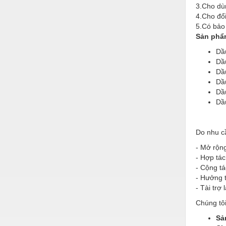
Hóa chất-Trang thiết bị
3.Cho dùn
4.Cho đổi
Kệ công nghiệp
5.Có bảo
Sản phẩ
Khí nén - Thiết bị
Dầ
Khuôn mẫu - Phụ tùng
Dầ
Dầ
Lọc công nghiệp
Dầ
Dầ
Máy công cụ - Phụ tùng
Dầ
Mỏ - Trang thiết bị
Mô tơ - Hộp số
Do nhu cầ
- Mở rộng
Môi trường - Thiết bị
- Hợp tác
Nâng hạ - Trang thiết bị
- Cộng tá
- Hưởng t
Nội - Ngoại thất - văn phòng
- Tài trợ
Nồi hơi - Trang thiết bị
Chúng tôi
Sả
Nông nghiệp - Thiết bị