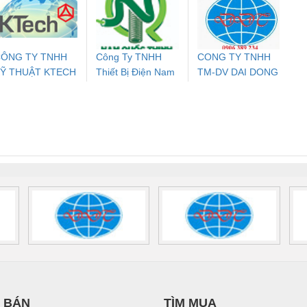
PHƯƠNG NAM
24DC-SP -
24UC/ESL4/3X1/1X2/B
PROFIBUS/12MB -
700578
- 2981059
2708863
24DC
ÔNG TY TNHH
Công Ty TNHH
CONG TY TNHH
Ỹ THUẬT KTECH
Thiết Bị Điện Nam
TM-DV DAI DONG
ưu Điện AC
Mô-đun Ắc Quy UPS
Rơ Le An Toàn
Bộ g
IỆT NAM
Quốc Thịnh
THANH
 Suất Cao
Phoenix Contact
Phoenix Contact
nix Contact
QUINT-HP-
2981059 – PSR-
TRAN
INT-HP-
BAT/PB/48DC/7.0AH/PT
SCP-
1K5 H
0AC/2.5KVA/PT
- 1133819
24UC/ESL4/3X1/1X2/B
 1136815
 BÁN
TÌM MUA