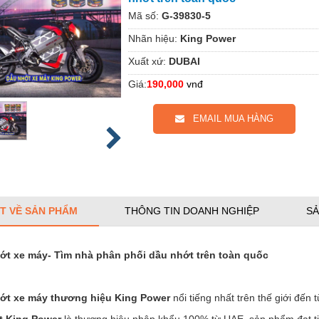
Mã số:
G-39830-5
Nhãn hiệu:
King Power
Xuất xứ:
DUBAI
Giá:
190,000
vnđ
EMAIL MUA HÀNG
ẾT VỀ SẢN PHẨM
THÔNG TIN DOANH NGHIỆP
SẢ
hớt xe máy- Tìm nhà phân phối dầu nhớt trên toàn quốc
hớt xe máy thương hiệu King Power
nổi tiếng nhất trên thế giới đế
t King Power
là thương hiệu nhập khẩu 100% từ UAE, sản phẩm đạt ti