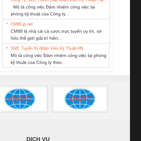
SCP-
1K5 L (2433950000)
(2008130000)
(28
Mô tả công việc Đảm nhiệm công việc tại
/FSP/2X1/1X2
phòng kỹ thuật của Công ty...
CM88 jp net
Tan Dong Cang
CÔNG TY TNHH
CÔNG TY CỔ
CM88 là nhà cái cá cược trực tuyến uy tín, sở
company LTD
THIẾT BỊ CÔNG
PHẦN DÂY VÀ
iám sát chuỗi
Bộ chỉnh lưu nguồn
Nẹp nhôm chống
Bộ c
hữu thế giới giải trí hiện...
NGHIỆP NIHON
CÁP ĐIỆN
tấm pin
điện TRANSCLINIC
trơn Đà Nẵng
giám 
SETSUBI VIỆT
THƯỢNG ĐÌNH
SMC Tuyển 01 Nhân Viên Kỹ Thuật-HN
SCLINIC 16I+
BKE 1K5.4
Sola
NAM
Mô tả công việc Đảm nhiệm công việc tại phòng
 (2502520000)
(7791400879)2. Giá
TRAN
kỹ thuật của Công ty theo...
1K5.4
DỊCH VỤ