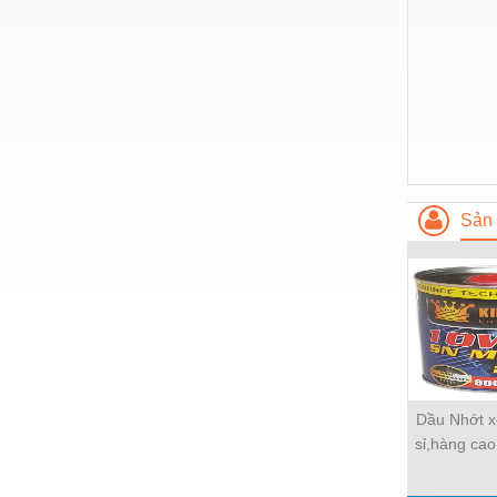
Thiết bị làm sạch
Thiết bị sơn - Sơn
Thiết bị nhà bếp
Thiết bị nhiệt
Thiêt bị PCCC
Thiết bị truyền động
Sản 
Thiết bị văn phòng
Thiết bị viễn thông
Thủy lực-Thiết bị
Thủy sản - Trang thiết bị
Tự động hoá
Dầu Nhớt x
sỉ,hàng ca
Van - Co các loại
khẩu 100%
Vật liệu mài mòn