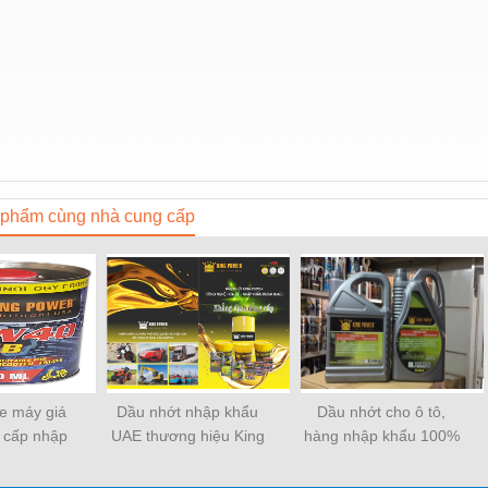
phẩm cùng nhà cung cấp
e máy giá
Dầu nhớt nhập khẩu
Dầu nhớt cho ô tô,
o cấp nhập
UAE thương hiệu King
hàng nhập khẩu 100%
 từ Ả Rập
Power
từ Ả Rập