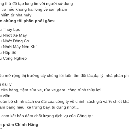
g thử để tạo lòng tin với người sử dụng
 trả nếu không hài lòng về sản phẩm
 hiểm từ nhà máy
m chúng tôi phân phối gồm:
u Thủy Lực
u Nhớt Xe Máy
u Nhớt Động Cơ
u Nhớt Máy Nén Khí
u Hộp Số
u Công Nghiệp
u mở rộng thị trường cty chúng tôi luôn tìm đối tác,đại lý, nhà phân p
 đại lý
 cửa hàng, tiệm sửa xe, rửa xe,gara, công trình thủy lợi…
c viên
oàn bộ chính sách ưu đãi của công ty về chính sách giá và % chiết kh
 làm bảng hiệu, kệ trưng bày, tủ đựng nhớt…
 cam kết bảo đảm chất lượng dịch vụ của Công ty :
n phẩm Chính Hãng