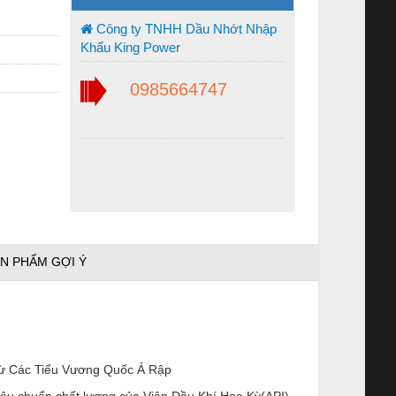
Công ty TNHH Dầu Nhớt Nhập
Khẩu King Power
0985664747
N PHẨM GỢI Ý
n từ Các Tiểu Vương Quốc Ả Rập
êu chuẩn chất lượng của Viện Dầu Khí Hoa Kỳ(API).