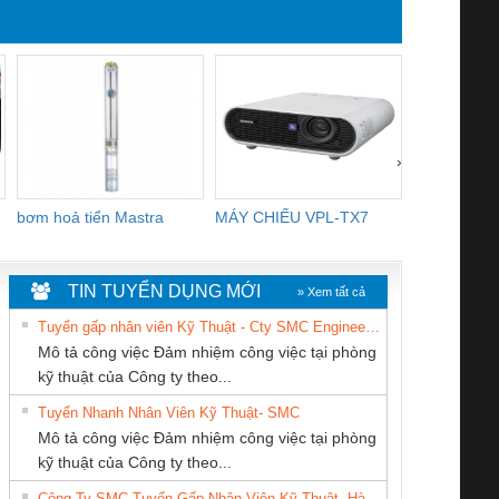
›
bơm hoả tiển Mastra
MÁY CHIẾU VPL-TX7
BOM DINH
WHITE
TIN TUYỂN DỤNG MỚI
» Xem tất cả
Tuyển gấp nhân viên Kỹ Thuật - Cty SMC Engineering
Mô tả công việc Đảm nhiệm công việc tại phòng
kỹ thuật của Công ty theo...
Tuyển Nhanh Nhân Viên Kỹ Thuật- SMC
Công ty TNHH
CÔNG TY TNHH
CÔNG TY CỔ
 Le An Toàn
Bộ giám sát chuỗi
Bộ giám sát dòng
Bộ ng
Mô tả công việc Đảm nhiệm công việc tại phòng
Thương Mại SX Ba
MEKONG MARINE
PHẦN TỰ ĐỘNG
enix Contact
tấm pin
điện chuỗi
ray W
kỹ thuật của Công ty theo...
Miền
SUPPLY
TIẾN HƯNG
6960 – PSR-
TRANSCLINIC 16I+
TRANSCLINIC 16I+
BAS 
Công Ty SMC Tuyển Gấp Nhân Viên Kỹ Thuật- Hà Nội