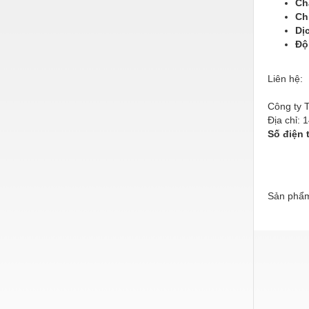
Ch
Ch
Nước-Vật tư thiết bị
Dị
Phốt cơ khí
Độ
Sắt, thép, inox các loại
Liên hệ:
Thí nghiệm-Trang thiết bị
Công ty 
Thiết bị chiếu sáng
Địa chỉ:
Số điện 
Thiết bị chống sét
Thiết bị an ninh
Thiết bị công nghiệp
Sản phẩm
Thiết bị công trình
Thiết bị điện
Thiết bị giáo dục
Thiết bị khác