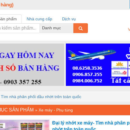
 hàng)
Sản phẩm
Nhà cung cấp
Dịch vụ
Danh mục
V
- Tìm nhà phân phối dầu nhớt trên toàn quốc
MỤC SẢN PHẨM
»
Xe máy - Phụ tùng
Đại lý nhớt xe máy- Tìm nhà phân 
nhớt trên toàn quốc