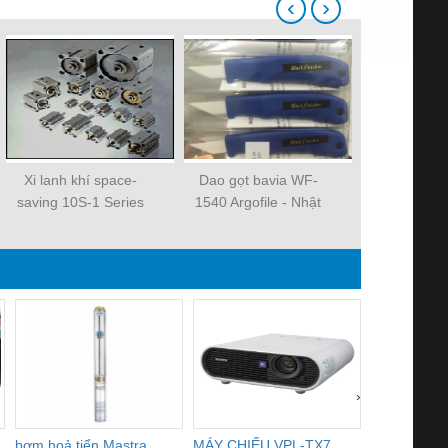
‹
›
Xi lanh khí space-
Dao gọt bavia WF-
Xi lanh kh
saving 10S-1 Series
1540 Argofile - Nhật
saving 10S-
Bản
›
bơm hoả tiển Mastra
MÁY CHIẾU VPL-TX7
BOM DINH