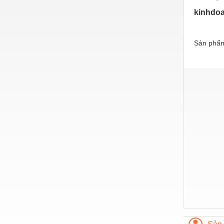
Hóa chất-Trang thiết bị
kinhdo
Kệ công nghiệp
Khí nén - Thiết bị
Sản phẩm
Khuôn mẫu - Phụ tùng
Lọc công nghiệp
Máy công cụ - Phụ tùng
Mỏ - Trang thiết bị
Mô tơ - Hộp số
Môi trường - Thiết bị
Nâng hạ - Trang thiết bị
Nội - Ngoại thất - văn phòng
Nồi hơi - Trang thiết bị
Nông nghiệp - Thiết bị