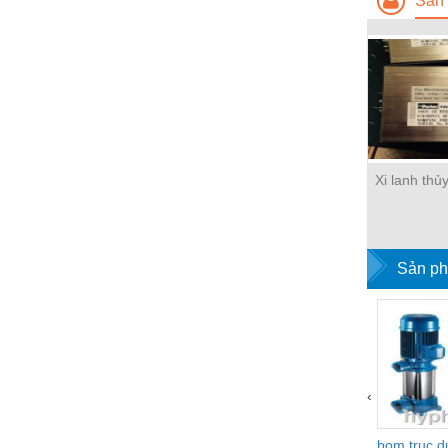
Sản 
Nước-Vật tư thiết bị
Phốt cơ khí
Sắt, thép, inox các loại
Thí nghiệm-Trang thiết bị
Thiết bị chiếu sáng
Xi lanh thủ
Thiết bị chống sét
Thiết bị an ninh
Sản ph
Thiết bị công nghiệp
Thiết bị công trình
Thiết bị điện
Thiết bị giáo dục
‹
Thiết bị khác
bom truc 