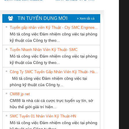
WHITE
TIN TUYỂN DỤNG MỚI
» Xem tất cả
Tuyển gấp nhân viên Kỹ Thuật - Cty SMC Engineering
Mô tả công việc Đảm nhiệm công việc tại phòng
kỹ thuật của Công ty theo...
Tuyển Nhanh Nhân Viên Kỹ Thuật- SMC
CÔNG TY CỔ
CÔNG TY TNHH
Tan Dong Cang
 Le An Toàn
Bộ giám sát chuỗi
Bộ giám sát dòng
Bộ ng
Mô tả công việc Đảm nhiệm công việc tại phòng
PHẦN DÂY VÀ
THIẾT BỊ CÔNG
company LTD
enix Contact
tấm pin
điện chuỗi
ray W
kỹ thuật của Công ty theo...
CÁP ĐIỆN
NGHIỆP NIHON
6960 – PSR-
TRANSCLINIC 16I+
TRANSCLINIC 16I+
BAS 
Công Ty SMC Tuyển Gấp Nhân Viên Kỹ Thuật- Hà Nội
THƯỢNG ĐÌNH
SETSUBI VIỆT
SCP-
1K5 L (2433950000)
(2008130000)
(28
Mô tả công việc Đảm nhiệm công việc tại
NAM
/FSP/2X1/1X2
phòng kỹ thuật của Công ty...
CM88 jp net
CÔNG TY TNHH
Công ty TNHH
CONG TY TNHH
CM88 là nhà cái cá cược trực tuyến uy tín, sở
THƯƠNG MẠI
Thương Mại SX
TM-DV DAI DONG
iám sát chuỗi
Bộ chỉnh lưu nguồn
Nẹp nhôm chống
Bộ c
hữu thế giới giải trí hiện...
THIÊN ÂN VIỆT
Ba Miền
THANH
tấm pin
điện TRANSCLINIC
trơn Đà Nẵng
giám 
NAM
SMC Tuyển 01 Nhân Viên Kỹ Thuật-HN
SCLINIC 16I+
BKE 1K5.4
Sola
Mô tả công việc Đảm nhiệm công việc tại phòng
 (2502520000)
(7791400879)2. Giá
TRAN
kỹ thuật của Công ty theo...