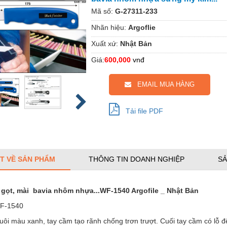
Mã số:
G-27311-233
Nhãn hiệu:
Argoflie
Xuất xứ:
Nhật Bản
Giá:
600,000
vnđ
EMAIL MUA HÀNG
Tải file PDF
ẾT VỀ SẢN PHẨM
THÔNG TIN DOANH NGHIỆP
SẢ
gọt, mài bavia nhôm nhựa...WF-1540 Argofile _ Nhật Bản
WF-1540
uôi màu xanh, tay cầm tạo rãnh chống trơn trượt. Cuối tay cầm có lỗ để