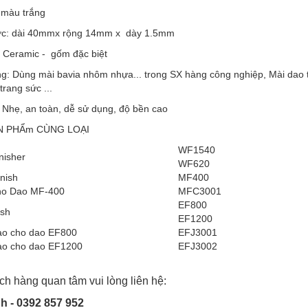
 màu trắng
ớc: dài 40mmx rộng 14mm x dày 1.5mm
: Ceramic - gốm đặc biệt
g: Dùng mài bavia nhôm nhựa... trong SX hàng công nghiệp, Mài dao
trang sức ...
 Nhẹ, an toàn, dễ sử dụng, độ bền cao
N PHẨm CÙNG LOẠI
WF1540
nisher
WF620
inish
MF400
ho Dao MF-400
MFC3001
EF800
ish
EF1200
ao cho dao EF800
EFJ3001
ao cho dao EF1200
EFJ3002
h hàng quan tâm vui lòng liên hệ:
h - 0392 857 952