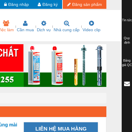
Đăng nhập
Đăng ký
Đăng sản phẩm
Tin tức
iệc làm
Cần mua
Dịch vụ
Nhà cung cấp
Video clip
Quy
định
Bảng
giá QC
dùng mài
LIÊN HỆ MUA HÀNG