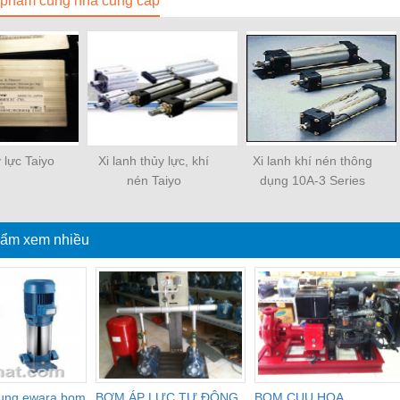
phẩm cùng nhà cung cấp
y lực Taiyo
Xi lanh thủy lực, khí
Xi lanh khí nén thông
nén Taiyo
dụng 10A-3 Series
ẩm xem nhiều
dung ewara,bom
BƠM ÁP LỰC TỰ ĐỘNG
BOM CUU HOA