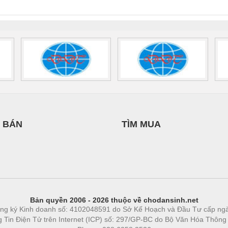
0AC/2.5KVA/PT
- 1133819
24UC/ESL4/3X1/1X2/B
 1136815
 BÁN
TÌM MUA
Bản quyền 2006 - 2026 thuộc về chodansinh.net
ng ký Kinh doanh số: 4102048591 do Sở Kế Hoạch và Đầu Tư cấp ng
ng Tin Điện Tử trên Internet (ICP) số: 297/GP-BC do Bộ Văn Hóa Thông