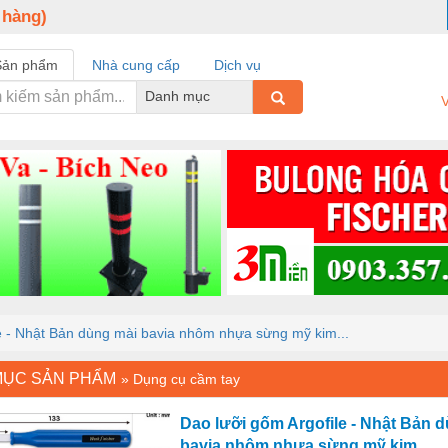
 hàng)
Sản phẩm
Nhà cung cấp
Dịch vụ
Danh mục
V
e - Nhật Bản dùng mài bavia nhôm nhựa sừng mỹ kim...
MỤC SẢN PHẨM
»
Dụng cụ cầm tay
Dao lưỡi gốm Argofile - Nhật Bản 
bavia nhôm nhựa sừng mỹ kim...