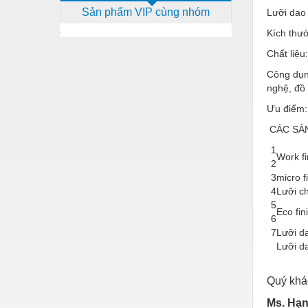
Sản phẩm VIP cùng nhóm
Lưỡi dao
Dịch vụ - Thi công
Kích thư
Điện công nghiệp
Chất liệu
Điện gia dụng
Công dụn
nghệ, đồ 
Điện Lạnh
Ưu điểm:
Đóng tàu Thiết bị
CÁC SẢ
Đúc chính xác Thiết bị
1
Work fi
Dụng cụ cầm tay
2
3
micro f
Dụng cụ cắt gọt
4
Lưỡi c
5
Eco fin
Dụng cụ điện
6
7
Lưỡi d
Dụng cụ đo
Lưỡi d
Gỗ - Trang thiết bị
Quý khác
Hàn cắt - Thiết bị
Ms. Hạn