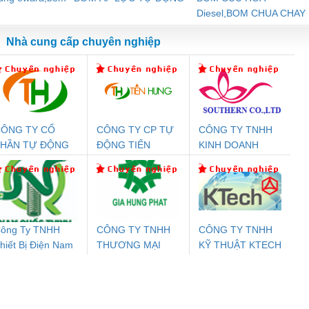
Diesel,BOM CHUA CHAY
Nhà cung cấp chuyên nghiệp
ÔNG TY CỔ
CÔNG TY CP TỰ
CÔNG TY TNHH
Đệm An Toàn
Rơ Le An Toàn
Bộ Lặp Tín Hiệu
Rơ
PHẦN TỰ ĐỘNG
ĐỘNG TIẾN
KINH DOANH
nix Contact
Phoenix Contact
PROFIBUS Phoenix
Pho
IẾN HƯNG
HƯNG
DỊCH VỤ XNK
PC20-1NO-
PSR-SCP-
Contact PSI-REP-
298
PHƯƠNG NAM
24DC-SP -
24UC/ESL4/3X1/1X2/B
PROFIBUS/12MB -
700578
- 2981059
2708863
24DC
ông Ty TNHH
CÔNG TY TNHH
CÔNG TY TNHH
hiết Bị Điện Nam
THƯƠNG MẠI
KỸ THUẬT KTECH
ưu Điện AC
Mô-đun Ắc Quy UPS
Rơ Le An Toàn
Bộ g
uốc Thịnh
DỊCH VỤ KỸ
VIỆT NAM
 Suất Cao
Phoenix Contact
Phoenix Contact
THUẬT ĐIỆN CƠ
nix Contact
QUINT-HP-
2981059 – PSR-
TRAN
GIA HƯNG PHÁT
INT-HP-
BAT/PB/48DC/7.0AH/PT
SCP-
1K5 H