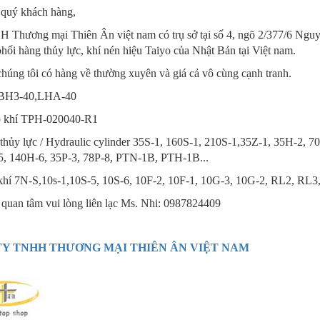
 quý khách hàng,
 Thương mại Thiên Ân việt nam có trụ sở tại số 4, ngõ 2/377/6 Ngu
hối hàng thủy lực, khí nén hiệu Taiyo của Nhật Bản tại Việt nam.
húng tôi có hàng về thường xuyên và giá cả vô cùng cạnh tranh.
BH3-40,LHA-40
p khí TPH-020040-R1
h thủy lực / Hydraulic cylinder 35S-1, 160S-1, 210S-1,35Z-1, 35H-2
5, 140H-6, 35P-3, 78P-8, PTN-1B, PTH-1B...
 khí 7N-S,10s-1,10S-5, 10S-6, 10F-2, 10F-1, 10G-3, 10G-2, RL2, RL3
 quan tâm vui lòng liên lạc Ms. Nhi: 0987824409
Y TNHH THƯƠNG MẠI THIÊN ÂN VIỆT NAM