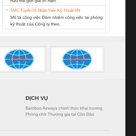
hữu thế giới giải trí hiện...
THIÊN ÂN VIỆT
DỊCH VỤ KỸ
tấm pin
điện TRANSCLINIC
trơn Đà Nẵng
giám 
NAM
THUẬT ĐIỆN CƠ
SMC Tuyển 01 Nhân Viên Kỹ Thuật-HN
SCLINIC 16I+
BKE 1K5.4
Sola
GIA HƯNG PHÁT
Mô tả công việc Đảm nhiệm công việc tại phòng
 (2502520000)
(7791400879)2. Giá
TRAN
kỹ thuật của Công ty theo...
1K5.4
DỊCH VỤ
Bamboo Airways chính thức khai trương
Phòng chờ Thương gia tại Côn Đảo