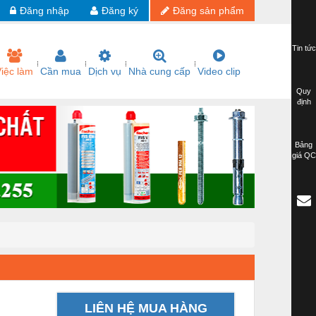
Đăng nhập
Đăng ký
Đăng sản phẩm
Tin tức
iệc làm
Cần mua
Dịch vụ
Nhà cung cấp
Video clip
Quy
định
Bảng
giá QC
LIÊN HỆ MUA HÀNG