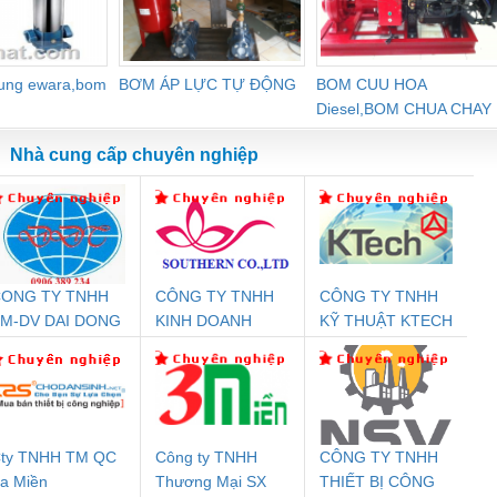
dung ewara,bom
BƠM ÁP LỰC TỰ ĐỘNG
BOM CUU HOA
Diesel,BOM CHUA CHAY
Nhà cung cấp chuyên nghiệp
ONG TY TNHH
CÔNG TY TNHH
CÔNG TY TNHH
Đệm An Toàn
Rơ Le An Toàn
Bộ Lặp Tín Hiệu
Rơ
M-DV DAI DONG
KINH DOANH
KỸ THUẬT KTECH
nix Contact
Phoenix Contact
PROFIBUS Phoenix
Pho
THANH
DỊCH VỤ XNK
VIỆT NAM
PC20-1NO-
PSR-SCP-
Contact PSI-REP-
298
PHƯƠNG NAM
24DC-SP -
24UC/ESL4/3X1/1X2/B
PROFIBUS/12MB -
700578
- 2981059
2708863
24DC
ty TNHH TM QC
Công ty TNHH
CÔNG TY TNHH
a Miền
Thương Mại SX
THIẾT BỊ CÔNG
ưu Điện AC
Mô-đun Ắc Quy UPS
Rơ Le An Toàn
Bộ g