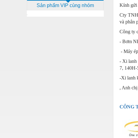
Kính gửi
Sản phẩm VIP cùng nhóm
Dịch vụ - Thi công
Cty TNHH
Điện công nghiệp
và phân p
Điện gia dụng
Công ty c
Điện Lạnh
- Bơm N
Đóng tàu Thiết bị
- Máy é
- Xi lan
Đúc chính xác Thiết bị
7, 140H-
Dụng cụ cầm tay
-Xi lanh
Dụng cụ cắt gọt
, Anh chị
Dụng cụ điện
Dụng cụ đo
CÔNG T
Gỗ - Trang thiết bị
Hàn cắt - Thiết bị