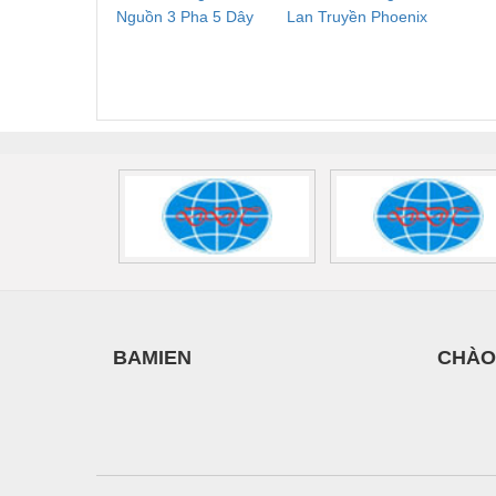
Nguồn 3 Pha 5 Dây
Lan Truyền Phoenix
Công
Vật liệu xây dựng
Phoenix Contact
Contact PLT-SEC-
Phoe
FLT-SEC-P-T1-3S-
T3-230-FM-PT -
QU
Vòng bi - Bạc đạn
440/35-FM -
2907928
UPS/23
Xe hơi - Phụ tùng
2908264
-
Xe máy - Phụ tùng
Xe tải - phụ tùng
Y khoa - Trang thiết bị
BAMIEN
CHÀO