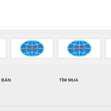
Ba Miền
NGHIỆP NIHON
 Suất Cao
Phoenix Contact
Phoenix Contact
SETSUBI VIỆT
nix Contact
QUINT-HP-
2981059 – PSR-
TRAN
NAM
INT-HP-
BAT/PB/48DC/7.0AH/PT
SCP-
1K5 H
0AC/2.5KVA/PT
- 1133819
24UC/ESL4/3X1/1X2/B
 1136815
 BÁN
TÌM MUA