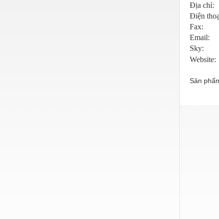
Hóa chất-Trang thiết bị
Địa chỉ:
Điện thoạ
Kệ công nghiệp
Fax:
Email:
Khí nén - Thiết bị
Sky:
Khuôn mẫu - Phụ tùng
Website:
Lọc công nghiệp
Sản phẩm
Máy công cụ - Phụ tùng
Mỏ - Trang thiết bị
Mô tơ - Hộp số
Môi trường - Thiết bị
Nâng hạ - Trang thiết bị
Nội - Ngoại thất - văn phòng
Nồi hơi - Trang thiết bị
Nông nghiệp - Thiết bị