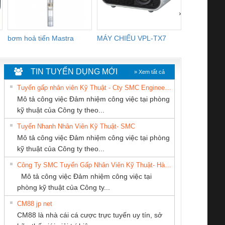
›
bơm hoả tiển Mastra
MÁY CHIẾU VPL-TX7
BOM DINH
WHITE
TIN TUYỂN DỤNG MỚI
» Xem tất cả
Tuyển gấp nhân viên Kỹ Thuật - Cty SMC Engineering
Mô tả công việc Đảm nhiệm công việc tại phòng
kỹ thuật của Công ty theo...
Tuyển Nhanh Nhân Viên Kỹ Thuật- SMC
CÔNG TY CP TỰ
CÔNG TY CỔ
CÔNG TY TNHH
 Le An Toàn
Bộ giám sát chuỗi
Bộ giám sát dòng
Bộ ng
Mô tả công việc Đảm nhiệm công việc tại phòng
ĐỘNG TIẾN
PHẦN DÂY VÀ
MEKONG MARINE
enix Contact
tấm pin
điện chuỗi
ray W
kỹ thuật của Công ty theo...
HƯNG
CÁP ĐIỆN
SUPPLY
6960 – PSR-
TRANSCLINIC 16I+
TRANSCLINIC 16I+
BAS 
Công Ty SMC Tuyển Gấp Nhân Viên Kỹ Thuật- Hà Nội
THƯỢNG ĐÌNH
SCP-
1K5 L (2433950000)
(2008130000)
(28
Mô tả công việc Đảm nhiệm công việc tại
/FSP/2X1/1X2
phòng kỹ thuật của Công ty...
CM88 jp net
CÔNG TY TNHH
Tan Dong Cang
CÔNG TY TNHH
CM88 là nhà cái cá cược trực tuyến uy tín, sở
THƯƠNG MẠI
company LTD
THƯƠNG MẠI
iám sát chuỗi
Bộ chỉnh lưu nguồn
Nẹp nhôm chống
Bộ c