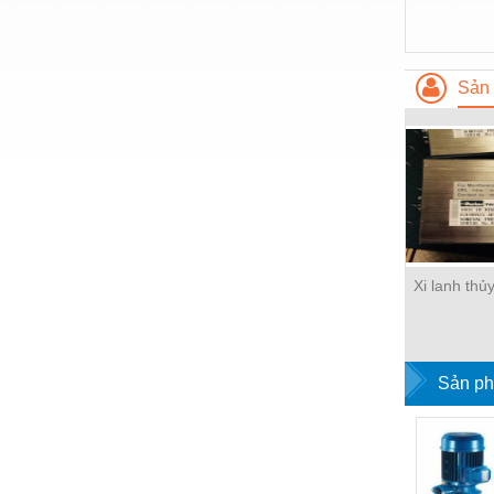
Nước-Vật tư thiết bị
Phốt cơ khí
Sản 
Sắt, thép, inox các loại
Thí nghiệm-Trang thiết bị
Thiết bị chiếu sáng
Thiết bị chống sét
Thiết bị an ninh
Xi lanh thủ
Thiết bị công nghiệp
Thiết bị công trình
Sản ph
Thiết bị điện
Thiết bị giáo dục
Thiết bị khác