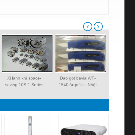
‹
›
Xi lanh khí space-
Dao gọt bavia WF-
Xi lanh kh
saving 10S-1 Series
1540 Argofile - Nhật
saving 10S-
Bản