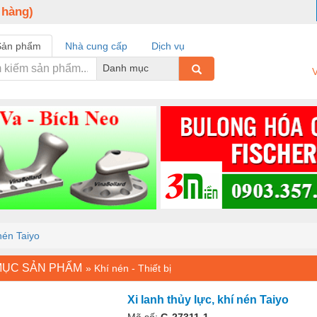
 hàng)
Sản phẩm
Nhà cung cấp
Dịch vụ
Danh mục
V
 nén Taiyo
MỤC SẢN PHẨM
»
Khí nén - Thiết bị
Xi lanh thủy lực, khí nén Taiyo
Mã số:
G-27311-1