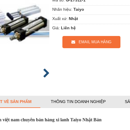
Nhãn hiệu:
Taiyo
Xuất xứ:
Nhật
Giá:
Liên hệ
EMAIL MUA HÀNG
ẾT VỀ SẢN PHẨM
THÔNG TIN DOANH NGHIỆP
SẢ
 việt nam chuyên bán hàng xi lanh Taiyo Nhật Bản