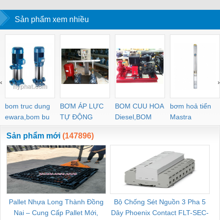
Sản phẩm xem nhiều
‹
›
bom truc dung
BƠM ÁP LỰC
BOM CUU HOA
bơm hoả tiển
ewara,bom bu
TỰ ĐỘNG
Diesel,BOM
Mastra
ewara
CHUA CHAY
Sản phẩm mới
(147896)
Pallet Nhựa Long Thành Đồng
Bộ Chống Sét Nguồn 3 Pha 5
Nai – Cung Cấp Pallet Mới,
Dây Phoenix Contact FLT-SEC-
C