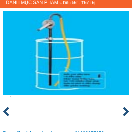
DANH MỤC SẢN PHẨM
»
Dầu khí - Thiết bị