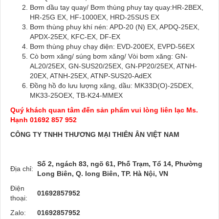
Bơm dầu tay quay/ Bơm thùng phuy tay quay:HR-2BEX,
HR-25G EX, HF-1000EX, HRD-25SUS EX
Bơm thùng phuy khí nén: APD-20 (N) EX, APDQ-25EX,
APDX-25EX, KFC-EX, DF-EX
Bơm thùng phuy chạy điện: EVD-200EX, EVPD-56EX
Cò bơm xăng/ súng bơm xăng/ Vòi bơm xăng: GN-
AL20/25EX, GN-SUS20/25EX, GN-PP20/25EX, ATNH-
20EX, ATNH-25EX, ATNP-SUS20-AdEX
Đồng hồ đo lưu lượng xăng, dầu: MK33D(O)-25DEX,
MK33-25OEX, TB-K24-MMEX
Quý khách quan tâm đến sản phẩm vui lòng liên lạc Ms.
Hạnh 01692 857 952
CÔNG TY TNHH THƯƠNG MẠI THIÊN ÂN VIỆT NAM
Số 2, ngách 83, ngõ 61, Phố Trạm, Tổ 14, Phường
Địa chỉ:
Long Biên, Q. long Biên, TP. Hà Nội, VN
Điện
01692857952
thoại:
Zalo:
01692857952