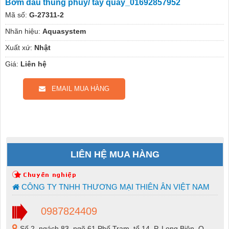
Bơm dầu thùng phuy/ tay quay_01692857952
Mã số:
G-27311-2
Nhãn hiệu:
Aquasystem
Xuất xứ:
Nhật
Giá:
Liên hệ
EMAIL MUA HÀNG
LIÊN HỆ MUA HÀNG
CÔNG TY TNHH THƯƠNG MẠI THIÊN ÂN VIỆT NAM
0987824409
Số 2, ngách 83, ngõ 61 Phố Trạm, tổ 14, P. Long Biên, Q.