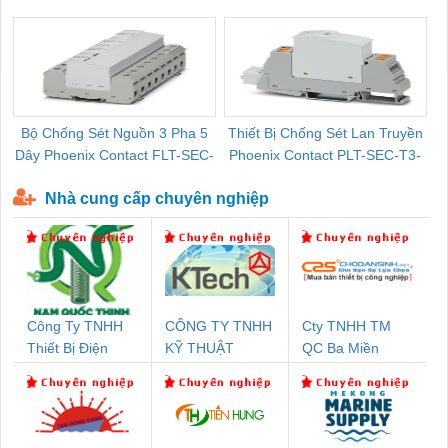
Pallet Cũ Giá Tốt
P-T1-3S-264/50-FM - 2909589
Bộ Chống Sét Nguồn 3 Pha 5
Thiết Bị Chống Sét Lan Truyền
B
Dây Phoenix Contact FLT-SEC-
Phoenix Contact PLT-SEC-T3-
P-T1-3S-440/35-FM - 2908264
230-FM-PT - 2907928
Nhà cung cấp chuyên nghiệp
Công Ty TNHH
CÔNG TY TNHH
Cty TNHH TM
Thiết Bị Điện
KỸ THUẬT
QC Ba Miền
Nam Quốc Thịnh
KTECH VIỆT
NAM