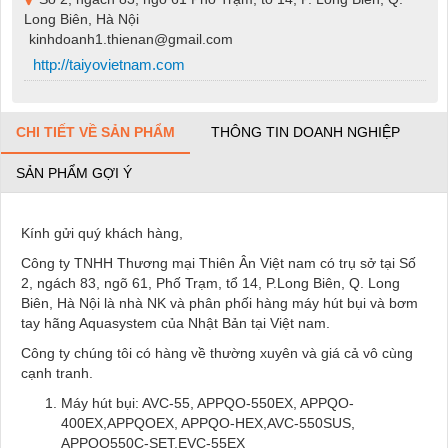
Long Biên, Hà Nội
kinhdoanh1.thienan@gmail.com
http://taiyovietnam.com
CHI TIẾT VỀ SẢN PHẨM
THÔNG TIN DOANH NGHIỆP
SẢN PHẨM GỢI Ý
Kính gửi quý khách hàng,
Công ty TNHH Thương mại Thiên Ân Việt nam có trụ sở tại Số
2, ngách 83, ngõ 61, Phố Trạm, tổ 14, P.Long Biên, Q. Long
Biên, Hà Nội là nhà NK và phân phối hàng máy hút bụi và bơm
tay hãng Aquasystem của Nhật Bản tại Việt nam.
Công ty chúng tôi có hàng về thường xuyên và giá cả vô cùng
cạnh tranh.
Máy hút bụi: AVC-55, APPQO-550EX, APPQO-
400EX,APPQOEX, APPQO-HEX,AVC-550SUS,
APPQO550C-SET,EVC-55EX