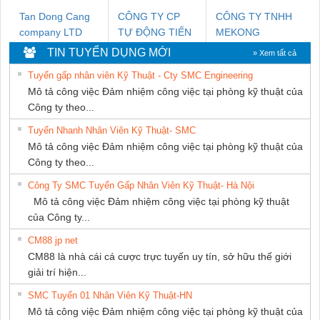
Tan Dong Cang
CÔNG TY CP
CÔNG TY TNHH
company LTD
TỰ ĐỘNG TIẾN
MEKONG
HƯNG
MARINE
TIN TUYỂN DỤNG MỚI
» Xem tất cả
SUPPLY
Tuyển gấp nhân viên Kỹ Thuật - Cty SMC Engineering
Mô tả công việc Đảm nhiệm công việc tại phòng kỹ thuật của
Công ty theo...
Tuyển Nhanh Nhân Viên Kỹ Thuật- SMC
Mô tả công việc Đảm nhiệm công việc tại phòng kỹ thuật của
Công ty theo...
Công Ty SMC Tuyển Gấp Nhân Viên Kỹ Thuật- Hà Nội
Mô tả công việc Đảm nhiệm công việc tại phòng kỹ thuật
của Công ty...
CM88 jp net
CM88 là nhà cái cá cược trực tuyến uy tín, sở hữu thế giới
giải trí hiện...
SMC Tuyển 01 Nhân Viên Kỹ Thuật-HN
Mô tả công việc Đảm nhiệm công việc tại phòng kỹ thuật của