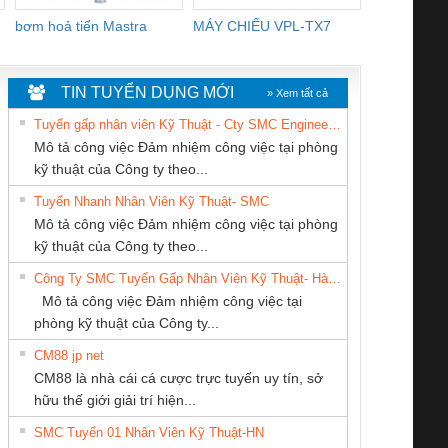
bơm hoả tiển Mastra
MÁY CHIẾU VPL-TX7
BOM DINH
WHITE
TIN TUYỂN DỤNG MỚI
» Xem tất cả
Tuyển gấp nhân viên Kỹ Thuật - Cty SMC Engineering
Mô tả công việc Đảm nhiệm công việc tại phòng
kỹ thuật của Công ty theo...
Tuyển Nhanh Nhân Viên Kỹ Thuật- SMC
CÔNG TY TNHH
CÔNG TY TNHH
Cty TNHH TM QC
 Le An Toàn
Bộ giám sát chuỗi
Bộ giám sát dòng
Bộ ng
Mô tả công việc Đảm nhiệm công việc tại phòng
KỸ THUẬT KTECH
THIẾT BỊ CÔNG
Ba Miền
enix Contact
tấm pin
điện chuỗi
ray W
kỹ thuật của Công ty theo...
VIỆT NAM
NGHIỆP NIHON
6960 – PSR-
TRANSCLINIC 16I+
TRANSCLINIC 16I+
BAS 
Công Ty SMC Tuyển Gấp Nhân Viên Kỹ Thuật- Hà Nội
SETSUBI VIỆT
SCP-
1K5 L (2433950000)
(2008130000)
(28
Mô tả công việc Đảm nhiệm công việc tại
NAM
/FSP/2X1/1X2
phòng kỹ thuật của Công ty...
CM88 jp net
Công Ty TNHH
CÔNG TY TNHH
CÔNG TY TNHH
CM88 là nhà cái cá cược trực tuyến uy tín, sở
hiết Bị Điện Nam
MEKONG MARINE
THƯƠNG MẠI
iám sát chuỗi
Bộ chỉnh lưu nguồn
Nẹp nhôm chống
Bộ c
hữu thế giới giải trí hiện...
Quốc Thịnh
SUPPLY
DỊCH VỤ KỸ
tấm pin
điện TRANSCLINIC
trơn Đà Nẵng
giám 
THUẬT ĐIỆN CƠ
SMC Tuyển 01 Nhân Viên Kỹ Thuật-HN
SCLINIC 16I+
BKE 1K5.4
Sola