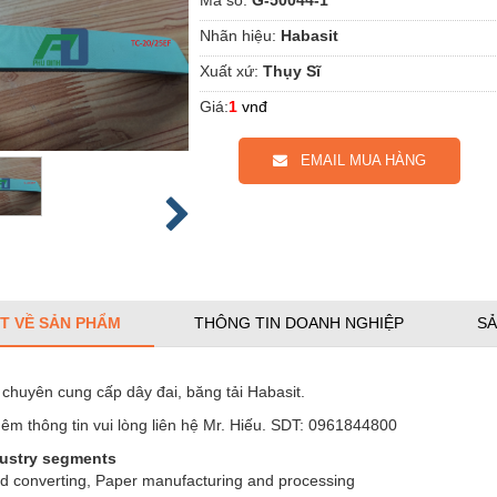
Nhãn hiệu:
Habasit
Xuất xứ:
Thụy Sĩ
Giá:
1
vnđ
EMAIL MUA HÀNG
ẾT VỀ SẢN PHẨM
THÔNG TIN DOANH NGHIỆP
SẢ
chuyên cung cấp dây đai, băng tải Habasit.
hêm thông tin vui lòng liên hệ Mr. Hiếu. SDT: 0961844800
ustry segments
d converting, Paper manufacturing and processing