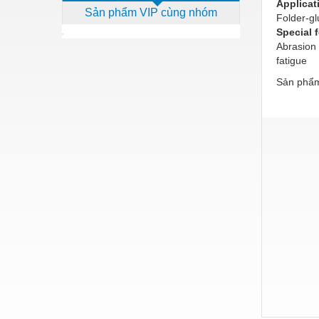
Applicat
Sản phẩm VIP cùng nhóm
Dịch vụ - Thi công
Folder-gl
Special 
Điện công nghiệp
Abrasion r
fatigue
Điện gia dụng
Sản phẩm
Điện Lạnh
Đóng tàu Thiết bị
Đúc chính xác Thiết bị
Dụng cụ cầm tay
Dụng cụ cắt gọt
Dụng cụ điện
Dụng cụ đo
Gỗ - Trang thiết bị
Hàn cắt - Thiết bị