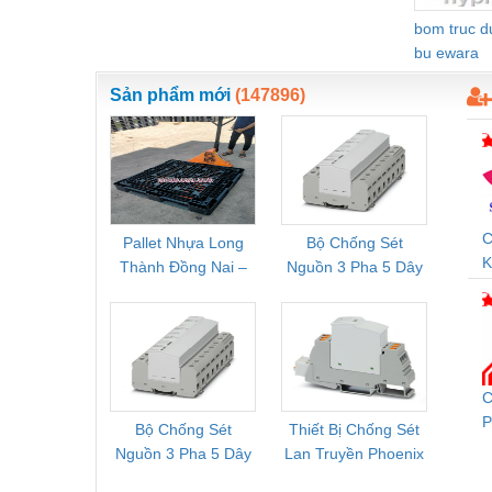
Nước-Vật tư thiết bị
bom truc 
bu ewara
Phốt cơ khí
Sản phẩm mới
(147896)
Sắt, thép, inox các loại
Thí nghiệm-Trang thiết bị
Thiết bị chiếu sáng
Thiết bị chống sét
C
Pallet Nhựa Long
Bộ Chống Sét
Rơ Le 
K
Thiết bị an ninh
Thành Đồng Nai –
Nguồn 3 Pha 5 Dây
Phoe
D
Cung Cấp Pallet
Phoenix Contact
PSR-
Thiết bị công nghiệp
Mới, Pallet Cũ Giá
FLT-SEC-P-T1-3S-
1NC-
Tốt
264/50-FM -
2
Thiết bị công trình
2909589
Thiết bị điện
C
P
Thiết bị giáo dục
Bộ Chống Sét
Thiết Bị Chống Sét
Bộ L
C
Nguồn 3 Pha 5 Dây
Lan Truyền Phoenix
Công
Thiết bị khác
Phoenix Contact
Contact PLT-SEC-
Phoe