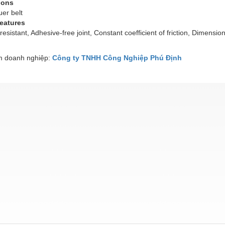
ions
uer belt
features
esistant, Adhesive-free joint, Constant coefficient of friction, Dimensiona
 doanh nghiệp:
Công ty TNHH Công Nghiệp Phú Định