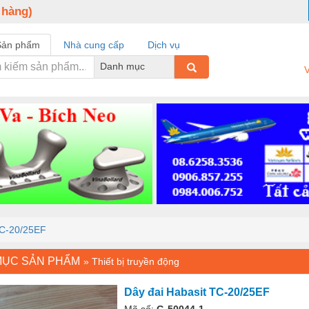
 hàng)
Sản phẩm
Nhà cung cấp
Dịch vụ
Danh mục
V
TC-20/25EF
MỤC SẢN PHẨM
»
Thiết bị truyền động
Dây đai Habasit TC-20/25EF
Mã số:
G-50044-1