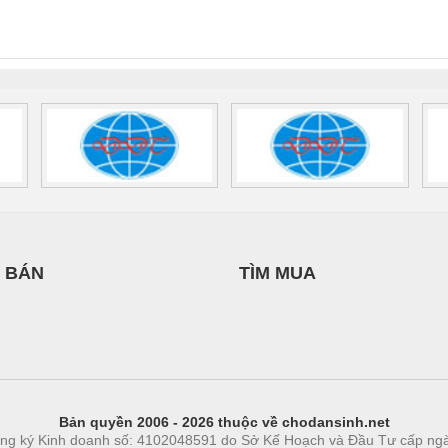
INT-HP-
BAT/PB/48DC/7.0AH/PT
SCP-
1K5 H
0AC/2.5KVA/PT
- 1133819
24UC/ESL4/3X1/1X2/B
 1136815
 BÁN
TÌM MUA
Bản quyền 2006 - 2026 thuộc về chodansinh.net
ng ký Kinh doanh số: 4102048591 do Sở Kế Hoạch và Đầu Tư cấp ng