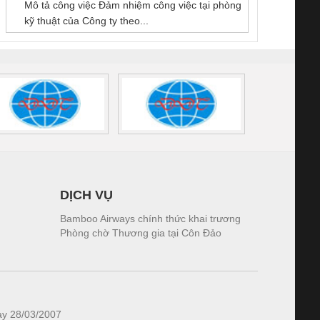
GIA HƯNG PHÁT
Mô tả công việc Đảm nhiệm công việc tại phòng
 (2502520000)
(7791400879)2. Giá
TRAN
kỹ thuật của Công ty theo...
1K5.4
DỊCH VỤ
Bamboo Airways chính thức khai trương
Phòng chờ Thương gia tại Côn Đảo
ày 28/03/2007