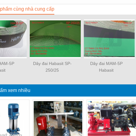
phẩm cùng nhà cung cấp
 HAM-5P
Dây đai Habasit SP-
Dây đai MAM-5P
sit
250/25
Habasit
ẩm xem nhiều