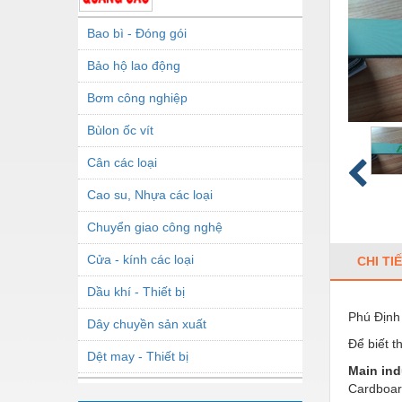
Bao bì - Đóng gói
Bảo hộ lao động
Bơm công nghiệp
Bùlon ốc vít
Cân các loại
Cao su, Nhựa các loại
Chuyển giao công nghệ
Cửa - kính các loại
CHI TI
Dầu khí - Thiết bị
Phú Định 
Dây chuyền sản xuất
Để biết t
Dệt may - Thiết bị
Main ind
Dầu mỡ công nghiệp
Cardboar