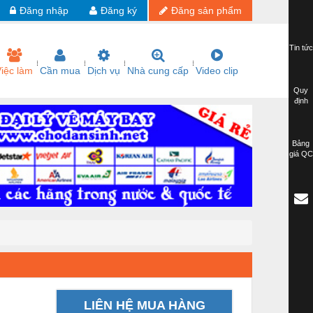
Đăng nhập
Đăng ký
Đăng sản phẩm
Tin tức
iệc làm
Cần mua
Dịch vụ
Nhà cung cấp
Video clip
Quy
định
Bảng
giá QC
LIÊN HỆ MUA HÀNG