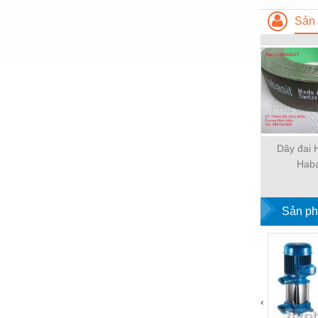
Hóa chất-Trang thiết bị
Sản 
Kệ công nghiệp
Khí nén - Thiết bị
Khuôn mẫu - Phụ tùng
Lọc công nghiệp
Máy công cụ - Phụ tùng
Dây đai
Mỏ - Trang thiết bị
Haba
Mô tơ - Hộp số
Môi trường - Thiết bị
Sản ph
Nâng hạ - Trang thiết bị
Nội - Ngoại thất - văn phòng
Nồi hơi - Trang thiết bị
‹
Nông nghiệp - Thiết bị