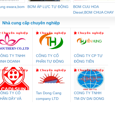
dung ewara,bom
BƠM ÁP LỰC TỰ ĐỘNG
BOM CUU HOA
Diesel,BOM CHUA CHAY
Nhà cung cấp chuyên nghiệp
ÔNG TY TNHH
CÔNG TY CỔ
CÔNG TY CP TỰ
Đệm An Toàn
Rơ Le An Toàn
Bộ Lặp Tín Hiệu
Rơ
INH DOANH
PHẦN TỰ ĐỘNG
ĐỘNG TIẾN
nix Contact
Phoenix Contact
PROFIBUS Phoenix
Pho
ỊCH VỤ XNK
TIẾN HƯNG
HƯNG
PC20-1NO-
PSR-SCP-
Contact PSI-REP-
298
PHƯƠNG NAM
24DC-SP -
24UC/ESL4/3X1/1X2/B
PROFIBUS/12MB -
700578
- 2981059
2708863
24DC
ÔNG TY CỔ
Tan Dong Cang
CONG TY TNHH
HẦN DÂY VÀ
company LTD
TM-DV DAI DONG
T
ưu Điện AC
Mô-đun Ắc Quy UPS
Rơ Le An Toàn
Bộ g
ÁP ĐIỆN
THANH
 Suất Cao
Phoenix Contact
Phoenix Contact
THƯỢNG ĐÌNH
nix Contact
QUINT-HP-
2981059 – PSR-
TRAN