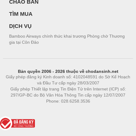
CHÀO BÁN
TÌM MUA
DỊCH VỤ
Bamboo Airways chính thức khai trương Phòng chờ Thương
gia tại Côn Đảo
Bản quyền 2006 - 2026 thuộc về chodansinh.net
Giấy phép đăng ký Kinh doanh số: 4102048591 do Sở Kế Hoạch
và Đầu Tư cấp ngày 28/03/2007
Giấy phép Thiết lập trang Tin Điện Tử trên Internet (ICP) số:
297/GP-BC do Bộ Văn Hóa Thông Tin cấp ngày 12/07/2007
Phone: 028.6258.3536
Phòng trọ
|
https://bdsgroup.vn
https://kqxs123.com