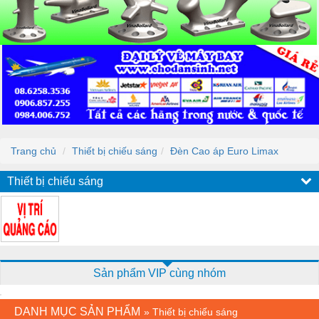
Trang chủ
Thiết bị chiếu sáng
Đèn Cao áp Euro Limax
Thiết bị chiếu sáng
Sản phẩm VIP cùng nhóm
DANH MỤC SẢN PHẨM
»
Thiết bị chiếu sáng