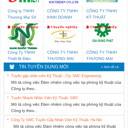
Công ty TNHH
CÔNG TY TNHH
CÔNG TY TNHH
Thương Mại SX
KINH DOANH
KỸ THUẬT
Ba Miền
DỊCH VỤ XNK
KTECH VIỆT
PHƯƠNG NAM
NAM
Công Ty TNHH
CÔNG TY TNHH
CÔNG TY TNHH
Thiết Bị Điện
THƯƠNG MẠI
THƯƠNG MẠI
Nam Quốc Thịnh
THIÊN ÂN VIỆT
DỊCH VỤ KỸ
TIN TUYỂN DỤNG MỚI
» Xem tất cả
NAM
THUẬT ĐIỆN CƠ
Tuyển gấp nhân viên Kỹ Thuật - Cty SMC Engineering
GIA HƯNG
Mô tả công việc Đảm nhiệm công việc tại phòng kỹ thuật của
PHÁT
Công ty theo...
Tuyển Nhanh Nhân Viên Kỹ Thuật- SMC
Mô tả công việc Đảm nhiệm công việc tại phòng kỹ thuật của
Công ty theo...
Công Ty SMC Tuyển Gấp Nhân Viên Kỹ Thuật- Hà Nội
Mô tả công việc Đảm nhiệm công việc tại phòng kỹ thuật