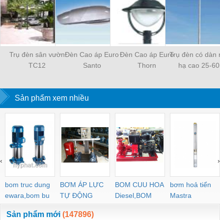
Trụ đèn sân vườn
Đèn Cao áp Euro
Đèn Cao áp Euro
Trụ đèn có dàn
TC12
Santo
Thorn
hạ cao 25-6
Sản phẩm xem nhiều
‹
›
bom truc dung
BƠM ÁP LỰC
BOM CUU HOA
bơm hoả tiển
ewara,bom bu
TỰ ĐỘNG
Diesel,BOM
Mastra
ewara
CHUA CHAY
Sản phẩm mới
(147896)