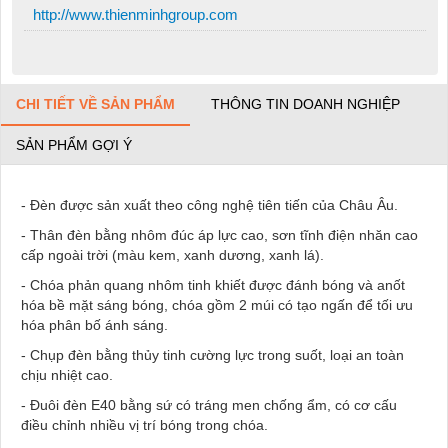
http://www.thienminhgroup.com
CHI TIẾT VỀ SẢN PHẨM
THÔNG TIN DOANH NGHIỆP
SẢN PHẨM GỢI Ý
- Đèn được sản xuất theo công nghệ tiên tiến của Châu Âu.
- Thân đèn bằng nhôm đúc áp lực cao, sơn tĩnh điện nhăn cao
cấp ngoài trời (màu kem, xanh dương, xanh lá).
- Chóa phản quang nhôm tinh khiết được đánh bóng và anốt
hóa bề mặt sáng bóng, chóa gồm 2 múi có tạo ngấn để tối ưu
hóa phân bố ánh sáng.
- Chụp đèn bằng thủy tinh cường lực trong suốt, loại an toàn
chịu nhiệt cao.
- Đuôi đèn E40 bằng sứ có tráng men chống ẩm, có cơ cấu
điều chỉnh nhiều vị trí bóng trong chóa.