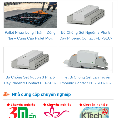
Pallet Nhựa Long Thành Đồng
Bộ Chống Sét Nguồn 3 Pha 5
Nai – Cung Cấp Pallet Mới,
Dây Phoenix Contact FLT-SEC-
C
Pallet Cũ Giá Tốt
P-T1-3S-264/50-FM - 2909589
Bộ Chống Sét Nguồn 3 Pha 5
Thiết Bị Chống Sét Lan Truyền
B
Dây Phoenix Contact FLT-SEC-
Phoenix Contact PLT-SEC-T3-
P-T1-3S-440/35-FM - 2908264
230-FM-PT - 2907928
Nhà cung cấp chuyên nghiệp