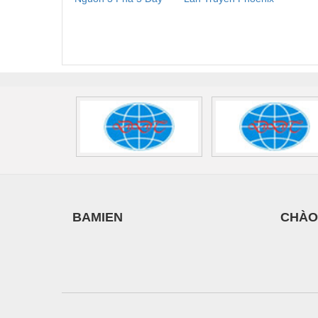
Phoenix Contact
Contact PLT-SEC-
Phoe
Vật liệu xây dựng
FLT-SEC-P-T1-3S-
T3-230-FM-PT -
QU
440/35-FM -
2907928
UPS/23
Vòng bi - Bạc đạn
2908264
-
Xe hơi - Phụ tùng
Xe máy - Phụ tùng
Xe tải - phụ tùng
Y khoa - Trang thiết bị
BAMIEN
CHÀO