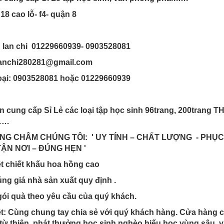
 18 cao lỗ- f4- quận 8
: lan chi 01229660939- 0903528081
lanchi280281@gmail.com
oại: 0903528081 hoặc 01229660939
n cung cấp Sỉ Lẻ các loại tập học sinh 96trang, 200trang
……
NG CHÂM CHÚNG TÔI: ' UY TÍNH – CHẤT LƯỢNG - PHỤC 
ẬN NƠI – ĐÚNG HẸN '
iệt chiết khấu hoa hồng cao
úng giá nhà sản xuất quy định .
gói quà theo yêu cầu của quý khách.
iệt: Cùng chung tay chia sẻ với quý khách hàng. Cửa hàng 
 từ thiện, phát thưởng học sinh nghèo hiếu học vùng sâu, vùn