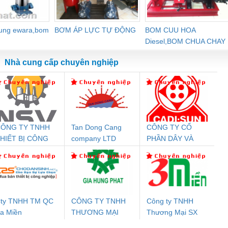
dung ewara,bom
BƠM ÁP LỰC TỰ ĐỘNG
BOM CUU HOA
Diesel,BOM CHUA CHAY
Nhà cung cấp chuyên nghiệp
ÔNG TY TNHH
Tan Dong Cang
CÔNG TY CỔ
Đệm An Toàn
Rơ Le An Toàn
Bộ Lặp Tín Hiệu
Rơ
HIẾT BỊ CÔNG
company LTD
PHẦN DÂY VÀ
nix Contact
Phoenix Contact
PROFIBUS Phoenix
Pho
GHIỆP NIHON
CÁP ĐIỆN
PC20-1NO-
PSR-SCP-
Contact PSI-REP-
298
ETSUBI VIỆT
THƯỢNG ĐÌNH
24DC-SP -
24UC/ESL4/3X1/1X2/B
PROFIBUS/12MB -
NAM
700578
- 2981059
2708863
24DC
ty TNHH TM QC
CÔNG TY TNHH
Công ty TNHH
a Miền
THƯƠNG MẠI
Thương Mại SX
ưu Điện AC
Mô-đun Ắc Quy UPS
Rơ Le An Toàn
Bộ g
DỊCH VỤ KỸ
Ba Miền
 Suất Cao
Phoenix Contact
Phoenix Contact