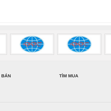
THUẬT ĐIỆN CƠ
nix Contact
QUINT-HP-
2981059 – PSR-
TRAN
GIA HƯNG PHÁT
INT-HP-
BAT/PB/48DC/7.0AH/PT
SCP-
1K5 H
0AC/2.5KVA/PT
- 1133819
24UC/ESL4/3X1/1X2/B
 1136815
 BÁN
TÌM MUA