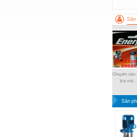
Nước-Vật tư thiết bị
Phốt cơ khí
Sản 
Sắt, thép, inox các loại
Thí nghiệm-Trang thiết bị
Thiết bị chiếu sáng
Thiết bị chống sét
Thiết bị an ninh
Chuyên sản x
bìa nút...
Thiết bị công nghiệp
Thiết bị công trình
Sản ph
Thiết bị điện
Thiết bị giáo dục
Thiết bị khác