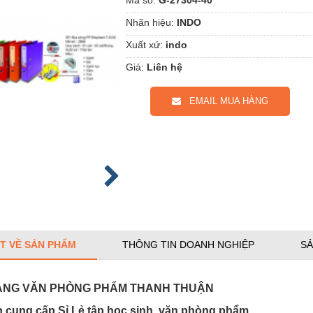
Nhãn hiệu:
INDO
Xuất xứ:
indo
Giá:
Liên hệ
EMAIL MUA HÀNG
ẾT VỀ SẢN PHẨM
THÔNG TIN DOANH NGHIỆP
SẢ
ÀNG VĂN PHÒNG PHẨM THANH THUẬN
cung cấp Sỉ Lẻ tập học sinh, văn phòng phẩm….