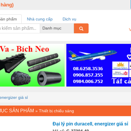
 hàng)
Sản phẩm
Nhà cung cấp
Dịch vụ
Danh mục
V
 energizer giá sỉ
MỤC SẢN PHẨM
»
Thiết bị chiếu sáng
Đại lý pin duracell, energizer giá sỉ
Mã số:
G-27304-40