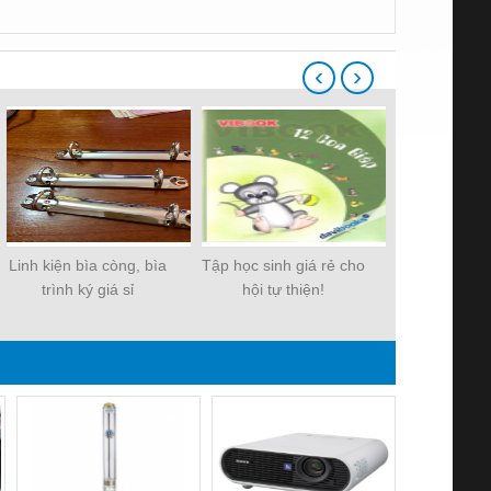
‹
›
Linh kiện bìa còng, bìa
Tập học sinh giá rẻ cho
Tập giá rẻ 
trình ký giá sỉ
hội tự thiện!
500