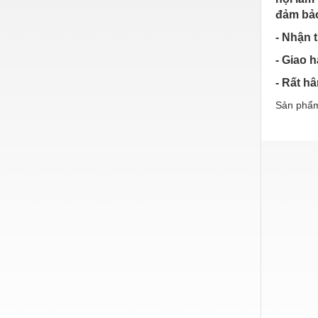
Hóa chất-Trang thiết bị
đảm bảo
Kệ công nghiệp
- Nhận 
Khí nén - Thiết bị
- Giao 
Khuôn mẫu - Phụ tùng
- Rất h
Sản phẩm
Lọc công nghiệp
Máy công cụ - Phụ tùng
Mỏ - Trang thiết bị
Mô tơ - Hộp số
Môi trường - Thiết bị
Nâng hạ - Trang thiết bị
Nội - Ngoại thất - văn phòng
Nồi hơi - Trang thiết bị
Nông nghiệp - Thiết bị