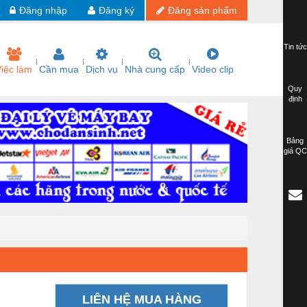
Đăng nhập
Đăng ký
Đăng sản phẩm
Tin tức
iệc làm
Cần mua
Dịch vụ
Nhà cung cấp
Video clip
Quy
định
Bảng
giá QC
LIÊN HỆ MUA HÀNG