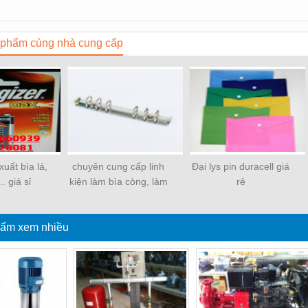
phẩm cùng nhà cung cấp
uất bìa lá,
chuyên cung cấp linh
Đại lys pin duracell giá
.. giá sỉ
kiện làm bìa còng, làm
rẻ
sổ
ẩm xem nhiều