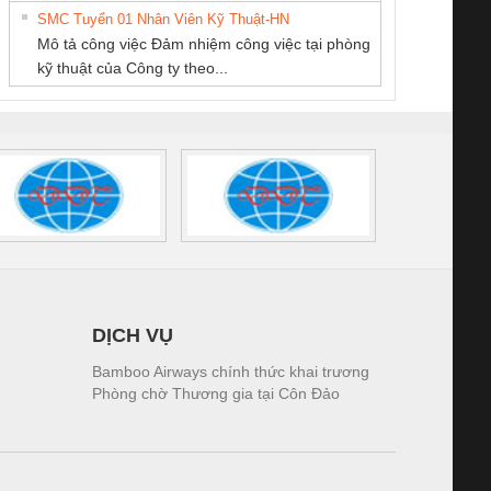
NAM
SMC Tuyển 01 Nhân Viên Kỹ Thuật-HN
SCLINIC 16I+
BKE 1K5.4
Sola
Mô tả công việc Đảm nhiệm công việc tại phòng
 (2502520000)
(7791400879)2. Giá
TRAN
kỹ thuật của Công ty theo...
1K5.4
DỊCH VỤ
Bamboo Airways chính thức khai trương
Phòng chờ Thương gia tại Côn Đảo