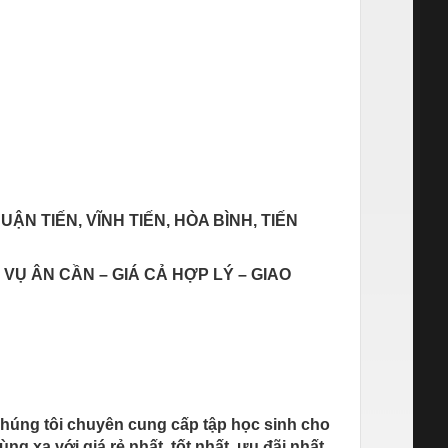
 THUẬN TIẾN, VĨNH TIẾN, HÒA BÌNH, TIẾN
VỤ ÂN CẦN – GIÁ CẢ HỢP LÝ – GIAO
chúng tôi chuyên cung cấp tập học sinh cho
g xa với giá rẻ nhất, tốt nhất, ưu đãi nhất