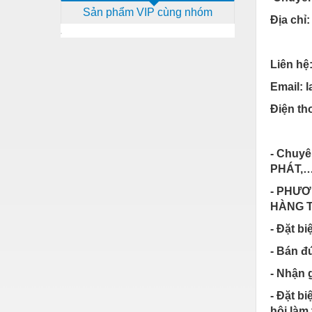
Sản phẩm VIP cùng nhóm
Dịch vụ - Thi công
Địa chỉ:
Điện công nghiệp
Liên hệ
Điện gia dụng
Email: 
Điện Lạnh
Điện th
Đóng tàu Thiết bị
Đúc chính xác Thiết bị
- Chuyê
Dụng cụ cầm tay
PHÁT,
Dụng cụ cắt gọt
- PHƯƠ
HÀNG T
Dụng cụ điện
- Đặt b
Dụng cụ đo
- Bán đ
Gỗ - Trang thiết bị
- Nhận 
Hàn cắt - Thiết bị
- Đặt b
hội làm