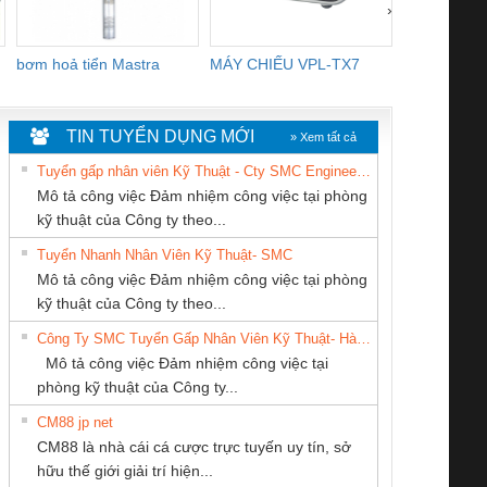
›
bơm hoả tiển Mastra
MÁY CHIẾU VPL-TX7
BOM DINH
WHITE
TIN TUYỂN DỤNG MỚI
» Xem tất cả
Tuyển gấp nhân viên Kỹ Thuật - Cty SMC Engineering
Mô tả công việc Đảm nhiệm công việc tại phòng
kỹ thuật của Công ty theo...
Tuyển Nhanh Nhân Viên Kỹ Thuật- SMC
CÔNG TY TNHH
CÔNG TY TNHH
CÔNG TY TNHH
 Le An Toàn
Bộ giám sát chuỗi
Bộ giám sát dòng
Bộ ng
Mô tả công việc Đảm nhiệm công việc tại phòng
MEKONG MARINE
KINH DOANH
KỸ THUẬT KTECH
enix Contact
tấm pin
điện chuỗi
ray W
kỹ thuật của Công ty theo...
SUPPLY
DỊCH VỤ XNK
VIỆT NAM
6960 – PSR-
TRANSCLINIC 16I+
TRANSCLINIC 16I+
BAS 
Công Ty SMC Tuyển Gấp Nhân Viên Kỹ Thuật- Hà Nội
PHƯƠNG NAM
SCP-
1K5 L (2433950000)
(2008130000)
(28
Mô tả công việc Đảm nhiệm công việc tại
/FSP/2X1/1X2
phòng kỹ thuật của Công ty...
CM88 jp net
CONG TY TNHH
CÔNG TY TNHH
Công Ty TNHH
CM88 là nhà cái cá cược trực tuyến uy tín, sở
TM-DV DAI DONG
THƯƠNG MẠI
Thiết Bị Điện Nam
iám sát chuỗi
Bộ chỉnh lưu nguồn
Nẹp nhôm chống
Bộ c
hữu thế giới giải trí hiện...
THANH
THIÊN ÂN VIỆT
Quốc Thịnh
tấm pin
điện TRANSCLINIC
trơn Đà Nẵng
giám 