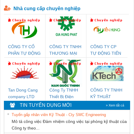
P-T1-3S-440/35-FM - 2908264
230-FM-PT - 2907928
Nhà cung cấp chuyên nghiệp
CÔNG TY CỔ
CÔNG TY TNHH
CÔNG TY CP
PHẦN TỰ ĐỘNG
THƯƠNG MẠI
TỰ ĐỘNG TIẾN
TIẾN HƯNG
DỊCH VỤ KỸ
HƯNG
THUẬT ĐIỆN CƠ
GIA HƯNG
PHÁT
Tan Dong Cang
Công Ty TNHH
CÔNG TY TNHH
company LTD
Thiết Bị Điện
KỸ THUẬT
Nam Quốc Thịnh
KTECH VIỆT
TIN TUYỂN DỤNG MỚI
» Xem tất cả
NAM
Tuyển gấp nhân viên Kỹ Thuật - Cty SMC Engineering
Mô tả công việc Đảm nhiệm công việc tại phòng kỹ thuật của
Công ty theo...