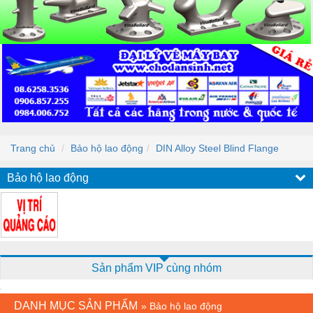
Trang chủ
Bảo hộ lao động
DIN Alloy Steel Blind Flange
Bảo hộ lao động
Sản phẩm VIP cùng nhóm
DANH MỤC SẢN PHẨM
»
Bảo hộ lao động