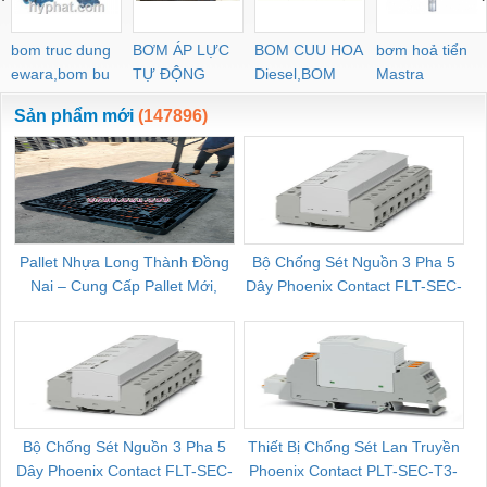
bom truc dung
BƠM ÁP LỰC
BOM CUU HOA
bơm hoả tiển
ewara,bom bu
TỰ ĐỘNG
Diesel,BOM
Mastra
ewara
CHUA CHAY
Sản phẩm mới
(147896)
Pallet Nhựa Long Thành Đồng
Bộ Chống Sét Nguồn 3 Pha 5
Nai – Cung Cấp Pallet Mới,
Dây Phoenix Contact FLT-SEC-
C
Pallet Cũ Giá Tốt
P-T1-3S-264/50-FM - 2909589
Bộ Chống Sét Nguồn 3 Pha 5
Thiết Bị Chống Sét Lan Truyền
B
Dây Phoenix Contact FLT-SEC-
Phoenix Contact PLT-SEC-T3-