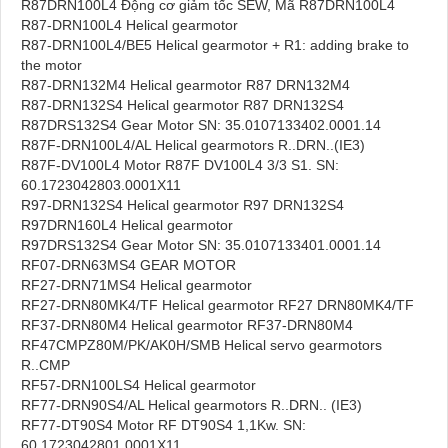
R87DRN100L4 Động cơ giảm tốc SEW, Mã R87DRN100L4
R87-DRN100L4 Helical gearmotor
R87-DRN100L4/BE5 Helical gearmotor + R1: adding brake to
the motor
R87-DRN132M4 Helical gearmotor R87 DRN132M4
R87-DRN132S4 Helical gearmotor R87 DRN132S4
R87DRS132S4 Gear Motor SN: 35.0107133402.0001.14
R87F-DRN100L4/AL Helical gearmotors R..DRN..(IE3)
R87F-DV100L4 Motor R87F DV100L4 3/3 S1. SN:
60.1723042803.0001X11
R97-DRN132S4 Helical gearmotor R97 DRN132S4
R97DRN160L4 Helical gearmotor
R97DRS132S4 Gear Motor SN: 35.0107133401.0001.14
RF07-DRN63MS4 GEAR MOTOR
RF27-DRN71MS4 Helical gearmotor
RF27-DRN80MK4/TF Helical gearmotor RF27 DRN80MK4/TF
RF37-DRN80M4 Helical gearmotor RF37-DRN80M4
RF47CMPZ80M/PK/AK0H/SMB Helical servo gearmotors
R..CMP
RF57-DRN100LS4 Helical gearmotor
RF77-DRN90S4/AL Helical gearmotors R..DRN.. (IE3)
RF77-DT90S4 Motor RF DT90S4 1,1Kw. SN:
60.1723042801.0001X11