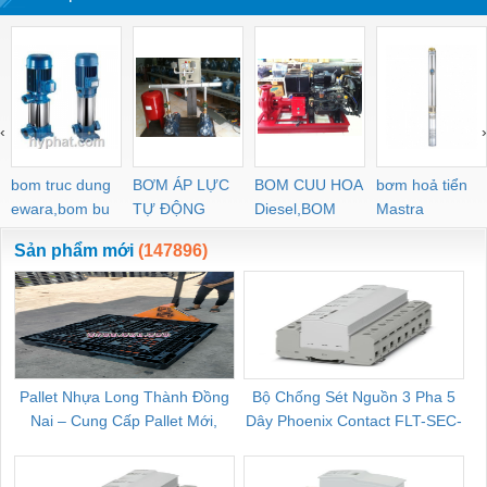
‹
›
bom truc dung
BƠM ÁP LỰC
BOM CUU HOA
bơm hoả tiển
ewara,bom bu
TỰ ĐỘNG
Diesel,BOM
Mastra
ewara
CHUA CHAY
Sản phẩm mới
(147896)
Pallet Nhựa Long Thành Đồng
Bộ Chống Sét Nguồn 3 Pha 5
Nai – Cung Cấp Pallet Mới,
Dây Phoenix Contact FLT-SEC-
C
Pallet Cũ Giá Tốt
P-T1-3S-264/50-FM - 2909589