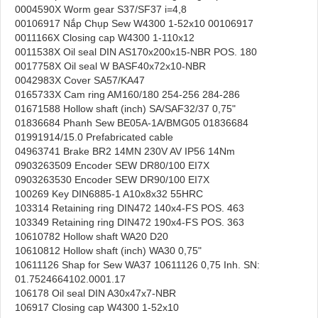
0004590X Worm gear S37/SF37 i=4,8
00106917 Nắp Chụp Sew W4300 1-52x10 00106917
0011166X Closing cap W4300 1-110x12
0011538X Oil seal DIN AS170x200x15-NBR POS. 180
0017758X Oil seal W BASF40x72x10-NBR
0042983X Cover SA57/KA47
0165733X Cam ring AM160/180 254-256 284-286
01671588 Hollow shaft (inch) SA/SAF32/37 0,75"
01836684 Phanh Sew BE05A-1A/BMG05 01836684
01991914/15.0 Prefabricated cable
04963741 Brake BR2 14MN 230V AV IP56 14Nm
0903263509 Encoder SEW DR80/100 EI7X
0903263530 Encoder SEW DR90/100 EI7X
100269 Key DIN6885-1 A10x8x32 55HRC
103314 Retaining ring DIN472 140x4-FS POS. 463
103349 Retaining ring DIN472 190x4-FS POS. 363
10610782 Hollow shaft WA20 D20
10610812 Hollow shaft (inch) WA30 0,75"
10611126 Shap for Sew WA37 10611126 0,75 Inh. SN:
01.7524664102.0001.17
106178 Oil seal DIN A30x47x7-NBR
106917 Closing cap W4300 1-52x10