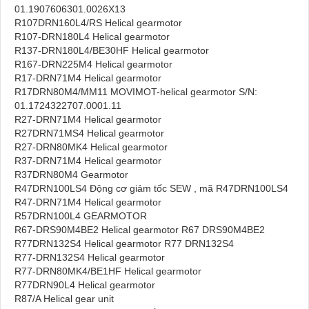
01.1907606301.0026X13
R107DRN160L4/RS Helical gearmotor
R107-DRN180L4 Helical gearmotor
R137-DRN180L4/BE30HF Helical gearmotor
R167-DRN225M4 Helical gearmotor
R17-DRN71M4 Helical gearmotor
R17DRN80M4/MM11 MOVIMOT-helical gearmotor S/N:
01.1724322707.0001.11
R27-DRN71M4 Helical gearmotor
R27DRN71MS4 Helical gearmotor
R27-DRN80MK4 Helical gearmotor
R37-DRN71M4 Helical gearmotor
R37DRN80M4 Gearmotor
R47DRN100LS4 Động cơ giảm tốc SEW , mã R47DRN100LS4
R47-DRN71M4 Helical gearmotor
R57DRN100L4 GEARMOTOR
R67-DRS90M4BE2 Helical gearmotor R67 DRS90M4BE2
R77DRN132S4 Helical gearmotor R77 DRN132S4
R77-DRN132S4 Helical gearmotor
R77-DRN80MK4/BE1HF Helical gearmotor
R77DRN90L4 Helical gearmotor
R87/A Helical gear unit