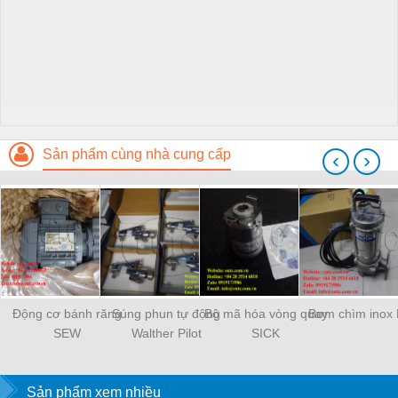
Sản phẩm cùng nhà cung cấp
‹
›
Động cơ bánh răng
Súng phun tự động
Bộ mã hóa vòng quay
Bơm chìm inox
SEW
Walther Pilot
SICK
Sản phẩm xem nhiều