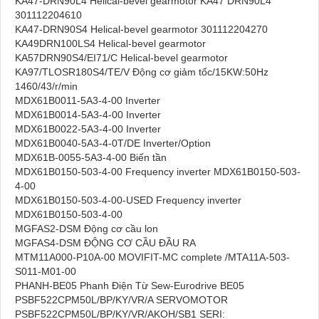
KA47-DRN90L4 Helical-bevel gearmotor KA47 DRN90L4
301112204610
KA47-DRN90S4 Helical-bevel gearmotor 301112204270
KA49DRN100LS4 Helical-bevel gearmotor
KA57DRN90S4/EI71/C Helical-bevel gearmotor
KA97/TLOSR180S4/TE/V Động cơ giảm tốc/15KW:50Hz
1460/43/r/min
MDX61B0011-5A3-4-00 Inverter
MDX61B0014-5A3-4-00 Inverter
MDX61B0022-5A3-4-00 Inverter
MDX61B0040-5A3-4-0T/DE Inverter/Option
MDX61B-0055-5A3-4-00 Biến tần
MDX61B0150-503-4-00 Frequency inverter MDX61B0150-503-
4-00
MDX61B0150-503-4-00-USED Frequency inverter
MDX61B0150-503-4-00
MGFAS2-DSM Động cơ cầu lon
MGFAS4-DSM ĐỘNG CƠ CẦU ĐẦU RA
MTM11A000-P10A-00 MOVIFIT-MC complete /MTA11A-503-
S011-M01-00
PHANH-BE05 Phanh Điện Từ Sew-Eurodrive BE05
PSBF522CPM50L/BP/KY/VR/A SERVOMOTOR
PSBF522CPM50L/BP/KY/VR/AKOH/SB1 SERI: