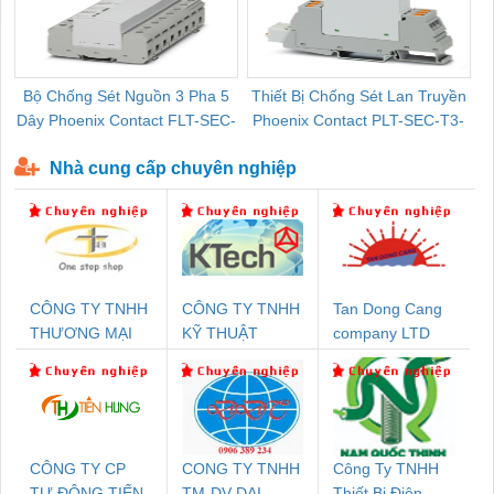
Bộ Chống Sét Nguồn 3 Pha 5
Thiết Bị Chống Sét Lan Truyền
B
Dây Phoenix Contact FLT-SEC-
Phoenix Contact PLT-SEC-T3-
P-T1-3S-440/35-FM - 2908264
230-FM-PT - 2907928
Nhà cung cấp chuyên nghiệp
CÔNG TY TNHH
CÔNG TY TNHH
Tan Dong Cang
THƯƠNG MẠI
KỸ THUẬT
company LTD
THIÊN ÂN VIỆT
KTECH VIỆT
NAM
NAM
CÔNG TY CP
CONG TY TNHH
Công Ty TNHH
TỰ ĐỘNG TIẾN
TM-DV DAI
Thiết Bị Điện