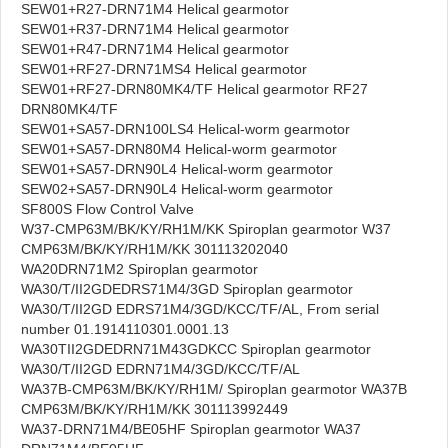
SEW01+R27-DRN71M4 Helical gearmotor
SEW01+R37-DRN71M4 Helical gearmotor
SEW01+R47-DRN71M4 Helical gearmotor
SEW01+RF27-DRN71MS4 Helical gearmotor
SEW01+RF27-DRN80MK4/TF Helical gearmotor RF27
DRN80MK4/TF
SEW01+SA57-DRN100LS4 Helical-worm gearmotor
SEW01+SA57-DRN80M4 Helical-worm gearmotor
SEW01+SA57-DRN90L4 Helical-worm gearmotor
SEW02+SA57-DRN90L4 Helical-worm gearmotor
SF800S Flow Control Valve
W37-CMP63M/BK/KY/RH1M/KK Spiroplan gearmotor W37
CMP63M/BK/KY/RH1M/KK 301113202040
WA20DRN71M2 Spiroplan gearmotor
WA30/T/II2GDEDRS71M4/3GD Spiroplan gearmotor
WA30/T/II2GD EDRS71M4/3GD/KCC/TF/AL, From serial
number 01.1914110301.0001.13
WA30TII2GDEDRN71M43GDKCC Spiroplan gearmotor
WA30/T/II2GD EDRN71M4/3GD/KCC/TF/AL
WA37B-CMP63M/BK/KY/RH1M/ Spiroplan gearmotor WA37B
CMP63M/BK/KY/RH1M/KK 301113992449
WA37-DRN71M4/BE05HF Spiroplan gearmotor WA37