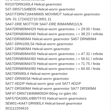
RX107DRN160L4 Helical gearmotor
S37-DRS71S4BE05 Helical-worm gearmotor
SA37/TDRN71M4/MM05 MOVIMOT helical-worm gearmotor
S/N: 01.1724322710.0001.11
SA47-DRE MOTTOR SA47-DRE 80M4/MM11/LN
SA47DRN80M4/I29 Helical-worm gearmotor, i = 29.00 / finite
SA47DRN80M4/I40 Helical-worm gearmotor, i = 38.23 / infinite
SA57/DRN80M4 Helical-worm gearmotor SA57 DRN80M4
SA57-DRN100LS4 Helical-worm gearmotor
SA57-DRN80M4 Helical-worm gearmotor
SA57DRN80M4/I50 Helical-worm gearmotor, i = 47.32 / infinite
SA57DRN80M4/I60 Helical-worm gearmotor, i = 56.61 / infinite
SA57DRN80M4/I70 Helical-worm gearmotor, i = 71.75 / finite
SA57DRN80M4/I80 Helical-worm gearmotor, i = 84.00 / finite
SA57DRN90L4 Helical-worm gearmotor
SA57-DRN90S4 Helical-worm gearmotor
SA77-AD2/P Helical-worm gear unit SA77 AD2/P
SA77-DRS90M4 Helical-worm gearmotor SA77 DRS90M4
SAF47-DRN71M4MM05DH Động cơ giảm tốc
SAF57DAS90L4/BR/TF/IS Helical-worm gearmotors
SEW01+KA47-DRN90L4 Helical-bevel gearmotor
301112204610