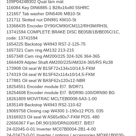
109P0424B302 Quạt làm mát
116084 Key DIN6885-1 B28x16x80 55HRC
121657 Tab washer DIN5406 MB10-St
121711 Slotted nut DIN981 KM10-St
13368435 Encoder DY90/CM90/CM112/RH3M/RH3L
13741594 COMPLETE BRAKE DISC BE05B/1B/BE05C/1C,
code: 13741594
1654225 Backstop W4943 RS7-2-125-75
1657321 Cam ring AM132 213-215
1657348 Cam ring AM200/225 324-326 364-365
1664409 Adpter.Shaft AM200/225/AM324-365/RS Rz38
173908 Oil seal W B1SF72x134x10/14,5-FKM
174319 Oil seal W B1SF62x114x10/14,5-FKM
177881 Oil seal W BASF62x120x12-NBR
18254551 Encoder module EI7. B/DR71
18254608 Encoder module EI7. B/DR90-100/DRN90 BG
18261809 MOVITRAC MCLTEB0008-5A3-1-00
1835149 Backstop W4943 RS2-110-62
19069758 Closing cap W4300 1-190x12 POS. 035
19166923 Oil seal W AS65x90x7-FKM POS. 480
22656367 Fan DR.90/100/DRN100/EI7. B/EI7
24-02045-0-01 Inverter MC07B0004-2B1-4-00
24-02473-0-01 Inverter / options / accessories MDX61B0030-