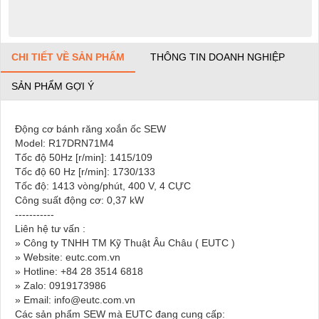
CHI TIẾT VỀ SẢN PHẨM
THÔNG TIN DOANH NGHIỆP
SẢN PHẨM GỢI Ý
Động cơ bánh răng xoắn ốc SEW
Model: R17DRN71M4
Tốc độ 50Hz [r/min]: 1415/109
Tốc độ 60 Hz [r/min]: 1730/133
Tốc độ: 1413 vòng/phút, 400 V, 4 CỰC
Công suất động cơ: 0,37 kW
-----------
Liên hệ tư vấn :
» Công ty TNHH TM Kỹ Thuật Âu Châu ( EUTC )
» Website: eutc.com.vn
» Hotline: +84 28 3514 6818
» Zalo: 0919173986
» Email: info@eutc.com.vn
Các sản phẩm SEW mà EUTC đang cung cấp: