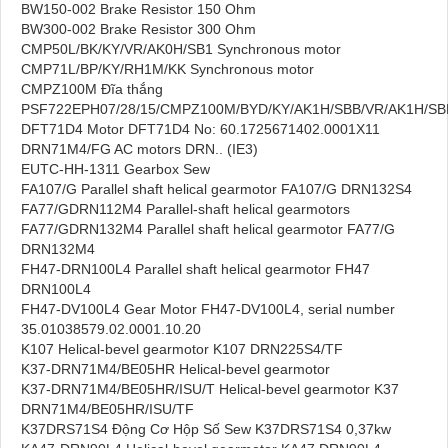
BW150-002 Brake Resistor 150 Ohm
BW300-002 Brake Resistor 300 Ohm
CMP50L/BK/KY/VR/AK0H/SB1 Synchronous motor
CMP71L/BP/KY/RH1M/KK Synchronous motor
CMPZ100M Đĩa thắng
PSF722EPH07/28/15/CMPZ100M/BYD/KY/AK1H/SBB/VR/AK1H/SB
DFT71D4 Motor DFT71D4 No: 60.1725671402.0001X11
DRN71M4/FG AC motors DRN.. (IE3)
EUTC-HH-1311 Gearbox Sew
FA107/G Parallel shaft helical gearmotor FA107/G DRN132S4
FA77/GDRN112M4 Parallel-shaft helical gearmotors
FA77/GDRN132M4 Parallel shaft helical gearmotor FA77/G
DRN132M4
FH47-DRN100L4 Parallel shaft helical gearmotor FH47
DRN100L4
FH47-DV100L4 Gear Motor FH47-DV100L4, serial number
35.01038579.02.0001.10.20
K107 Helical-bevel gearmotor K107 DRN225S4/TF
K37-DRN71M4/BE05HR Helical-bevel gearmotor
K37-DRN71M4/BE05HR/ISU/T Helical-bevel gearmotor K37
DRN71M4/BE05HR/ISU/TF
K37DRS71S4 Động Cơ Hộp Số Sew K37DRS71S4 0,37kw