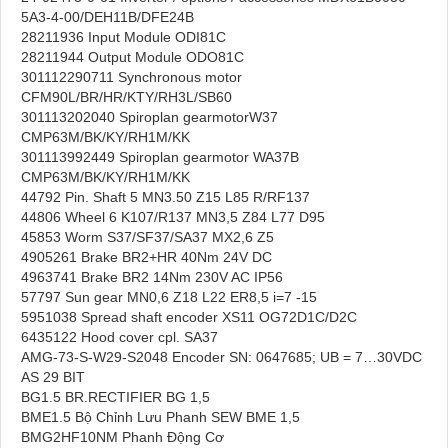
5A3-4-00/DEH11B/DFE24B
28211936 Input Module ODI81C
28211944 Output Module ODO81C
301112290711 Synchronous motor
CFM90L/BR/HR/KTY/RH3L/SB60
301113202040 Spiroplan gearmotorW37
CMP63M/BK/KY/RH1M/KK
301113992449 Spiroplan gearmotor WA37B
CMP63M/BK/KY/RH1M/KK
44792 Pin. Shaft 5 MN3.50 Z15 L85 R/RF137
44806 Wheel 6 K107/R137 MN3,5 Z84 L77 D95
45853 Worm S37/SF37/SA37 MX2,6 Z5
4905261 Brake BR2+HR 40Nm 24V DC
4963741 Brake BR2 14Nm 230V AC IP56
57797 Sun gear MN0,6 Z18 L22 ER8,5 i=7 -15
5951038 Spread shaft encoder XS11 OG72D1C/D2C
6435122 Hood cover cpl. SA37
AMG-73-S-W29-S2048 Encoder SN: 0647685; UB = 7…30VDC
AS 29 BIT
BG1.5 BR.RECTIFIER BG 1,5
BME1.5 Bộ Chỉnh Lưu Phanh SEW BME 1,5
BMG2HF10NM Phanh Động Cơ