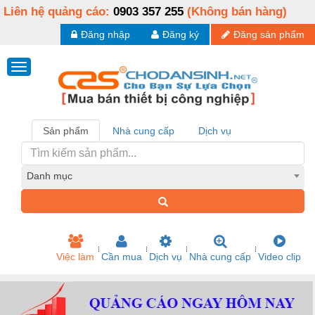
Liên hệ quảng cáo:
0903 357 255
(Không bán hàng)
Đăng nhập
Đăng ký
Đăng sản phẩm
Sản phẩm
Nhà cung cấp
Dịch vụ
Danh mục
Việc làm
Cần mua
Dịch vụ
Nhà cung cấp
Video clip