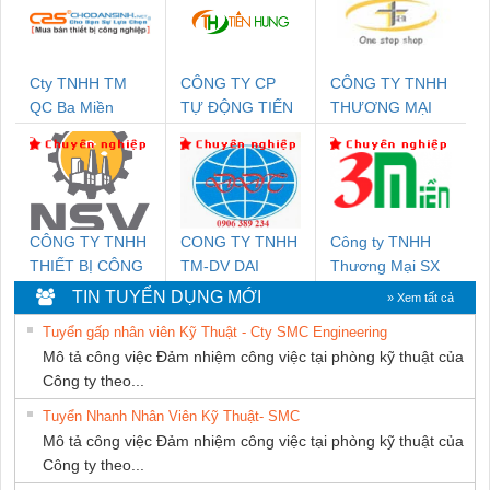
Cty TNHH TM
CÔNG TY CP
CÔNG TY TNHH
QC Ba Miền
TỰ ĐỘNG TIẾN
THƯƠNG MẠI
HƯNG
THIÊN ÂN VIỆT
NAM
CÔNG TY TNHH
CONG TY TNHH
Công ty TNHH
THIẾT BỊ CÔNG
TM-DV DAI
Thương Mại SX
NGHIỆP NIHON
DONG THANH
Ba Miền
TIN TUYỂN DỤNG MỚI
» Xem tất cả
SETSUBI VIỆT
Tuyển gấp nhân viên Kỹ Thuật - Cty SMC Engineering
NAM
Mô tả công việc Đảm nhiệm công việc tại phòng kỹ thuật của
Công ty theo...
Tuyển Nhanh Nhân Viên Kỹ Thuật- SMC
Mô tả công việc Đảm nhiệm công việc tại phòng kỹ thuật của
Công ty theo...