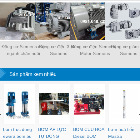
Động cơ Siemens cho
Động cơ điện 3 pha
Đông cơ điện Siemens
Động cơ giảm 
ngành chăn nuôi
Siemens
- Motor Siemens
Siemens
Sản phẩm xem nhiều
‹
›
bom truc dung
BƠM ÁP LỰC
BOM CUU HOA
bơm hoả tiển
ewara,bom bu
TỰ ĐỘNG
Diesel,BOM
Mastra