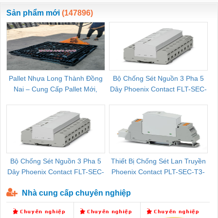
ewara
CHUA CHAY
Sản phẩm mới
(147896)
Pallet Nhựa Long Thành Đồng
Bộ Chống Sét Nguồn 3 Pha 5
Nai – Cung Cấp Pallet Mới,
Dây Phoenix Contact FLT-SEC-
C
Pallet Cũ Giá Tốt
P-T1-3S-264/50-FM - 2909589
Bộ Chống Sét Nguồn 3 Pha 5
Thiết Bị Chống Sét Lan Truyền
B
Dây Phoenix Contact FLT-SEC-
Phoenix Contact PLT-SEC-T3-
P-T1-3S-440/35-FM - 2908264
230-FM-PT - 2907928
Nhà cung cấp chuyên nghiệp