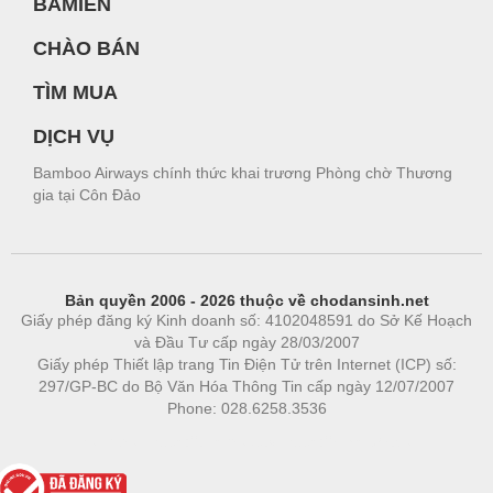
BAMIEN
CHÀO BÁN
TÌM MUA
DỊCH VỤ
Bamboo Airways chính thức khai trương Phòng chờ Thương
gia tại Côn Đảo
Bản quyền 2006 - 2026 thuộc về chodansinh.net
Giấy phép đăng ký Kinh doanh số: 4102048591 do Sở Kế Hoạch
và Đầu Tư cấp ngày 28/03/2007
Giấy phép Thiết lập trang Tin Điện Tử trên Internet (ICP) số:
297/GP-BC do Bộ Văn Hóa Thông Tin cấp ngày 12/07/2007
Phone: 028.6258.3536
Phòng trọ
|
https://bdsgroup.vn
https://kqxs123.com