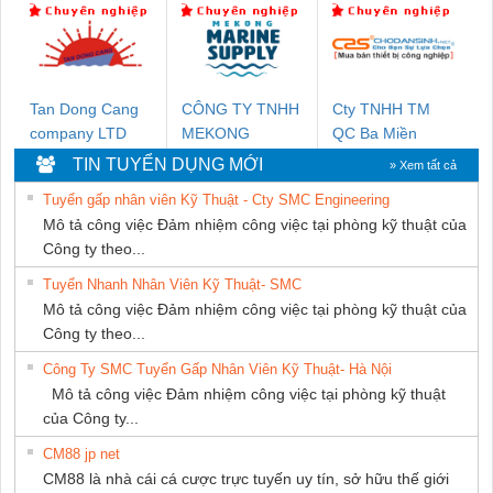
THƯỢNG ĐÌNH
Tan Dong Cang
CÔNG TY TNHH
Cty TNHH TM
company LTD
MEKONG
QC Ba Miền
MARINE
TIN TUYỂN DỤNG MỚI
» Xem tất cả
SUPPLY
Tuyển gấp nhân viên Kỹ Thuật - Cty SMC Engineering
Mô tả công việc Đảm nhiệm công việc tại phòng kỹ thuật của
Công ty theo...
Tuyển Nhanh Nhân Viên Kỹ Thuật- SMC
Mô tả công việc Đảm nhiệm công việc tại phòng kỹ thuật của
Công ty theo...
Công Ty SMC Tuyển Gấp Nhân Viên Kỹ Thuật- Hà Nội
Mô tả công việc Đảm nhiệm công việc tại phòng kỹ thuật
của Công ty...
CM88 jp net
CM88 là nhà cái cá cược trực tuyến uy tín, sở hữu thế giới