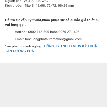
Nguồn cấp : AC100-240VAC
Kích thước : 48x48, 48x96, 72x72, 96x96 mm
Hỗ trợ tư vấn kỹ thuật,khắc phục sự cố & Báo giá thiết bị
vui lòng gọi:
· Hotline : 0902.148.509 hoặc 0979.271.403
· Email: tancuongphatautomation@gmail.com
Sản phẩm doanh nghiệp:
CÔNG TY TNHH TM DV KỸ THUẬT
TÂN CƯỜNG PHÁT