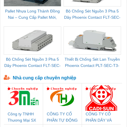
Pallet Nhựa Long Thành Đồng
Bộ Chống Sét Nguồn 3 Pha 5
Nai – Cung Cấp Pallet Mới,
Dây Phoenix Contact FLT-SEC-
C
Pallet Cũ Giá Tốt
P-T1-3S-264/50-FM - 2909589
Bộ Chống Sét Nguồn 3 Pha 5
Thiết Bị Chống Sét Lan Truyền
B
Dây Phoenix Contact FLT-SEC-
Phoenix Contact PLT-SEC-T3-
P-T1-3S-440/35-FM - 2908264
230-FM-PT - 2907928
Nhà cung cấp chuyên nghiệp
Công ty TNHH
CÔNG TY CỔ
CÔNG TY CỔ
Thương Mại SX
PHẦN TỰ ĐỘNG
PHẦN DÂY VÀ
Ba Miền
TIẾN HƯNG
CÁP ĐIỆN