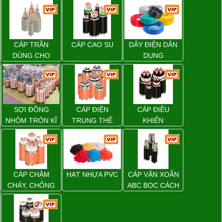
CÁP TRẦN
CÁP CAO SU
DÂY ĐIỆN DÂN
DÙNG CHO
DỤNG
ĐƯỜNG DÂY
TẢI ĐIỆN TRÊN
KHÔNG
SỢI ĐỒNG
CÁP ĐIỆN
CÁP ĐIỀU
NHÔM TRÒN KĨ
TRUNG THẾ
KHIỂN
THUẬT ĐIỆN
CÁP CHẬM
HẠT NHỰA PVC
CÁP VẶN XOẮN
CHÁY, CHỐNG
ABC BỌC CÁCH
CHÁY
ĐIỆN XLPE