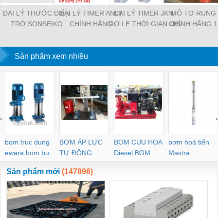
ĐẠI LÝ THƯỚC ĐIỆN
ĐẠI LÝ TIMER ANLY
ĐẠI LÝ TIMER JKN -
MÔ TƠ RUNG 
TRỞ SONSEIKO
CHÍNH HÃNG
RƠ LE THỜI GIAN JKN
CHÍNH HÃNG 
CHÍNH HÃNG
Sản phẩm xem nhiều
‹
›
bom truc dung
BƠM ÁP LỰC
BOM CUU HOA
bơm hoả tiển
ewara,bom bu
TỰ ĐỘNG
Diesel,BOM
Mastra
ewara
CHUA CHAY
Sản phẩm mới
(147896)