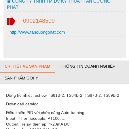
CÔNG TY TNHH TM DV KỸ THUẬT TÂN CƯỜNG
PHÁT
0902148509
http://www.tancuongphat.com
CHI TIẾT VỀ SẢN PHẨM
THÔNG TIN DOANH NGHIỆP
SẢN PHẨM GỢI Ý
Đồng hồ nhiệt Teshow TS81B-2, TS84B-2, TS87B-2, TS89B-2
Download catalog
Điều khiển PID với chức năng Auto-tunning.
Input : Thermocouple, PT100, ....
Output : relay, điện áp, 4-20mA DC