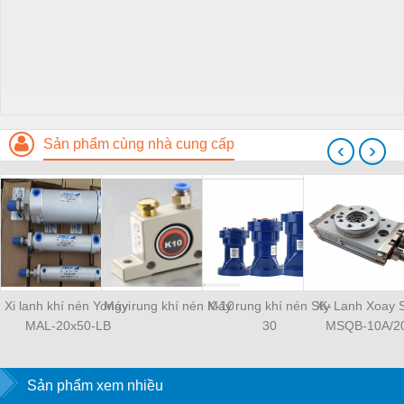
Sản phẩm cùng nhà cung cấp
‹
›
Xi lanh khí nén Yongyi
Máy rung khí nén K-10
Máy rung khí nén SK-
Xy Lanh Xoay
MAL-20x50-LB
30
MSQB-10A/2
Sản phẩm xem nhiều