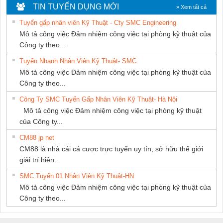
DỊCH VỤ XNK
NGHIỆP NIHON
TIN TUYỂN DỤNG MỚI
» Xem tất cả
PHƯƠNG NAM
SETSUBI VIỆT
Tuyển gấp nhân viên Kỹ Thuật - Cty SMC Engineering
NAM
Mô tả công việc Đảm nhiệm công việc tại phòng kỹ thuật của
Công ty theo...
Tuyển Nhanh Nhân Viên Kỹ Thuật- SMC
Mô tả công việc Đảm nhiệm công việc tại phòng kỹ thuật của
Công ty theo...
Công Ty SMC Tuyển Gấp Nhân Viên Kỹ Thuật- Hà Nội
Mô tả công việc Đảm nhiệm công việc tại phòng kỹ thuật
của Công ty...
CM88 jp net
CM88 là nhà cái cá cược trực tuyến uy tín, sở hữu thế giới
giải trí hiện...
SMC Tuyển 01 Nhân Viên Kỹ Thuật-HN
Mô tả công việc Đảm nhiệm công việc tại phòng kỹ thuật của
Công ty theo...