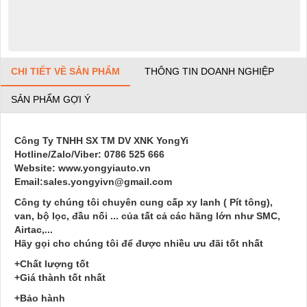
CHI TIẾT VỀ SẢN PHẨM
THÔNG TIN DOANH NGHIỆP
SẢN PHẨM GỢI Ý
Công Ty TNHH SX TM DV XNK YongYi
Hotline/Zalo/Viber: 0786 525 666
Website: www.yongyiauto.vn
Email:sales.yongyivn@gmail.com
Công ty chúng tôi chuyên cung cấp xy lanh ( Pít tông),
van, bộ lọc, đầu nối ... của tất cả các hãng lớn như SMC,
Airtac,...
Hãy gọi cho chúng tôi để được nhiều ưu đãi tốt nhất
+Chất lượng tốt
+Giá thành tốt nhất
+Bảo hành