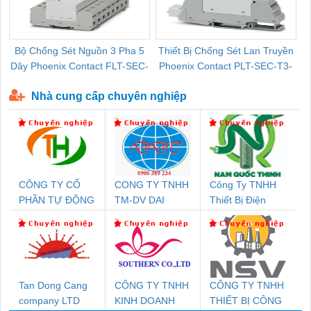
Bộ Chống Sét Nguồn 3 Pha 5
Thiết Bị Chống Sét Lan Truyền
B
Dây Phoenix Contact FLT-SEC-
Phoenix Contact PLT-SEC-T3-
P-T1-3S-440/35-FM - 2908264
230-FM-PT - 2907928
Nhà cung cấp chuyên nghiệp
CÔNG TY CỔ
CONG TY TNHH
Công Ty TNHH
PHẦN TỰ ĐỘNG
TM-DV DAI
Thiết Bị Điện
TIẾN HƯNG
DONG THANH
Nam Quốc Thịnh
Tan Dong Cang
CÔNG TY TNHH
CÔNG TY TNHH
company LTD
KINH DOANH
THIẾT BỊ CÔNG