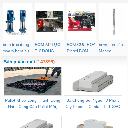
‹
›
bom truc dung
BƠM ÁP LỰC
BOM CUU HOA
bơm hoả tiển
ewara,bom bu
TỰ ĐỘNG
Diesel,BOM
Mastra
ewara
CHUA CHAY
Sản phẩm mới
(147896)
Pallet Nhựa Long Thành Đồng
Bộ Chống Sét Nguồn 3 Pha 5
Nai – Cung Cấp Pallet Mới,
Dây Phoenix Contact FLT-SEC-
C
Pallet Cũ Giá Tốt
P-T1-3S-264/50-FM - 2909589