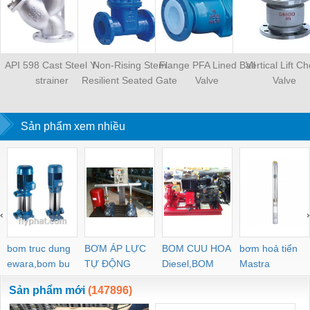
API 598 Cast Steel Y-
Non-Rising Stem
Flange PFA Lined Ball
Vertical Lift C
strainer
Resilient Seated Gate
Valve
Valve
Valve
Sản phẩm xem nhiều
‹
›
bom truc dung
BƠM ÁP LỰC
BOM CUU HOA
bơm hoả tiển
ewara,bom bu
TỰ ĐỘNG
Diesel,BOM
Mastra
ewara
CHUA CHAY
Sản phẩm mới
(147896)