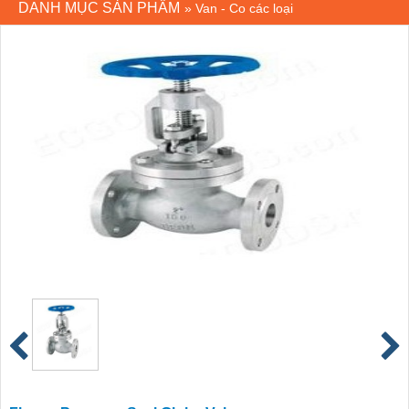
DANH MỤC SẢN PHẨM
»
Van - Co các loại