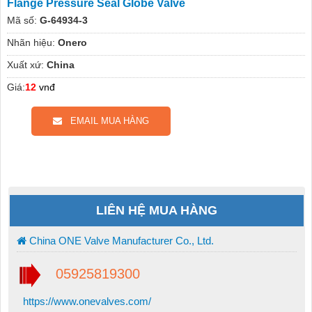
Flange Pressure Seal Globe Valve
Mã số:
G-64934-3
Nhãn hiệu:
Onero
Xuất xứ:
China
Giá:
12
vnđ
EMAIL MUA HÀNG
LIÊN HỆ MUA HÀNG
China ONE Valve Manufacturer Co., Ltd.
05925819300
https://www.onevalves.com/