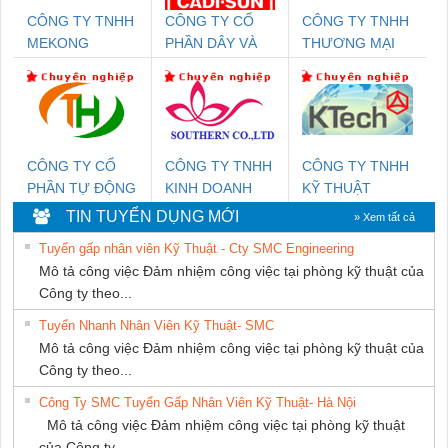
CÔNG TY TNHH
CÔNG TY CỔ
CÔNG TY TNHH
MEKONG
PHẦN DÂY VÀ
THƯƠNG MẠI
MARINE SUPPLY
CÁP ĐIỆN
THIÊN ÂN VIỆT
THƯỢNG ĐÌNH
NAM
CÔNG TY CỔ
CÔNG TY TNHH
CÔNG TY TNHH
PHẦN TỰ ĐỘNG
KINH DOANH
KỸ THUẬT
TIẾN HƯNG
DỊCH VỤ XNK
KTECH VIỆT
TIN TUYỂN DỤNG MỚI
» Xem tất cả
PHƯƠNG NAM
NAM
Tuyển gấp nhân viên Kỹ Thuật - Cty SMC Engineering
Mô tả công việc Đảm nhiệm công việc tại phòng kỹ thuật của
Công ty theo...
Tuyển Nhanh Nhân Viên Kỹ Thuật- SMC
Mô tả công việc Đảm nhiệm công việc tại phòng kỹ thuật của
Công ty theo...
Công Ty SMC Tuyển Gấp Nhân Viên Kỹ Thuật- Hà Nội
Mô tả công việc Đảm nhiệm công việc tại phòng kỹ thuật
của Công ty...