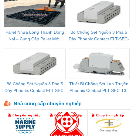
Pallet Nhựa Long Thành Đồng
Bộ Chống Sét Nguồn 3 Pha 5
Nai – Cung Cấp Pallet Mới,
Dây Phoenix Contact FLT-SEC-
C
Pallet Cũ Giá Tốt
P-T1-3S-264/50-FM - 2909589
Bộ Chống Sét Nguồn 3 Pha 5
Thiết Bị Chống Sét Lan Truyền
B
Dây Phoenix Contact FLT-SEC-
Phoenix Contact PLT-SEC-T3-
P-T1-3S-440/35-FM - 2908264
230-FM-PT - 2907928
Nhà cung cấp chuyên nghiệp