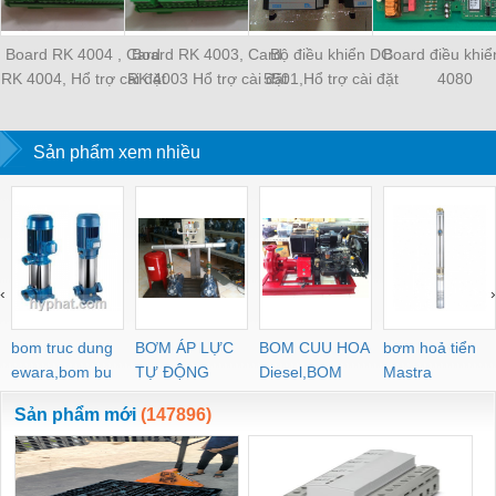
Board RK 4004 , Card
Board RK 4003, Card
Bộ điều khiển DC
Board điều khi
RK 4004, Hổ trợ cài đặt
RK 4003 Hổ trợ cài đặt
5501,Hổ trợ cài đặt
4080
chương trình
chương trình
chương trình
Sản phẩm xem nhiều
‹
›
bom truc dung
BƠM ÁP LỰC
BOM CUU HOA
bơm hoả tiển
ewara,bom bu
TỰ ĐỘNG
Diesel,BOM
Mastra
ewara
CHUA CHAY
Sản phẩm mới
(147896)