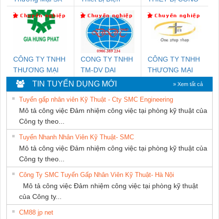
Ba Miền
Nam Quốc Thịnh
NGHIỆP NIHON
SETSUBI VIỆT
NAM
CÔNG TY TNHH
CONG TY TNHH
CÔNG TY TNHH
THƯƠNG MẠI
TM-DV DAI
THƯƠNG MẠI
DỊCH VỤ KỸ
DONG THANH
THIÊN ÂN VIỆT
TIN TUYỂN DỤNG MỚI
» Xem tất cả
THUẬT ĐIỆN CƠ
NAM
Tuyển gấp nhân viên Kỹ Thuật - Cty SMC Engineering
GIA HƯNG PHÁT
Mô tả công việc Đảm nhiệm công việc tại phòng kỹ thuật của
Công ty theo...
Tuyển Nhanh Nhân Viên Kỹ Thuật- SMC
Mô tả công việc Đảm nhiệm công việc tại phòng kỹ thuật của
Công ty theo...
Công Ty SMC Tuyển Gấp Nhân Viên Kỹ Thuật- Hà Nội
Mô tả công việc Đảm nhiệm công việc tại phòng kỹ thuật
của Công ty...
CM88 jp net