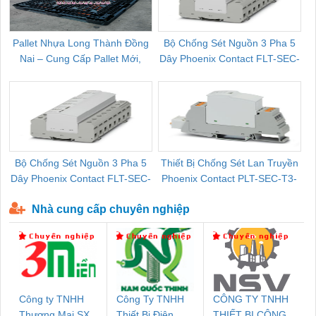
Pallet Nhựa Long Thành Đồng
Bộ Chống Sét Nguồn 3 Pha 5
Nai – Cung Cấp Pallet Mới,
Dây Phoenix Contact FLT-SEC-
C
Pallet Cũ Giá Tốt
P-T1-3S-264/50-FM - 2909589
Bộ Chống Sét Nguồn 3 Pha 5
Thiết Bị Chống Sét Lan Truyền
B
Dây Phoenix Contact FLT-SEC-
Phoenix Contact PLT-SEC-T3-
P-T1-3S-440/35-FM - 2908264
230-FM-PT - 2907928
Nhà cung cấp chuyên nghiệp
Công ty TNHH
Công Ty TNHH
CÔNG TY TNHH
Thương Mại SX
Thiết Bị Điện
THIẾT BỊ CÔNG