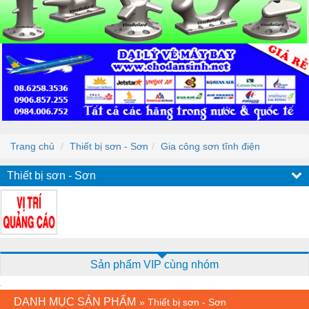
Trang chủ
Thiết bị sơn - Sơn
Gia công sơn tĩnh điện
Thiết bị sơn - Sơn
Sản phẩm VIP cùng nhóm
DANH MỤC SẢN PHẨM
»
Thiết bị sơn - Sơn