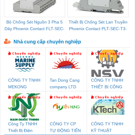
Bộ Chống Sét Nguồn 3 Pha 5
Thiết Bị Chống Sét Lan Truyền
B
Dây Phoenix Contact FLT-SEC-
Phoenix Contact PLT-SEC-T3-
P-T1-3S-440/35-FM - 2908264
230-FM-PT - 2907928
Nhà cung cấp chuyên nghiệp
CÔNG TY TNHH
Tan Dong Cang
CÔNG TY TNHH
MEKONG
company LTD
THIẾT BỊ CÔNG
MARINE SUPPLY
NGHIỆP NIHON
SETSUBI VIỆT
NAM
Công Ty TNHH
CÔNG TY CP
CÔNG TY TNHH
Thiết Bị Điện
TỰ ĐỘNG TIẾN
KỸ THUẬT