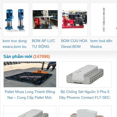
‹
›
bom truc dung
BƠM ÁP LỰC
BOM CUU HOA
bơm hoả tiển
ewara,bom bu
TỰ ĐỘNG
Diesel,BOM
Mastra
ewara
CHUA CHAY
Sản phẩm mới
(147896)
Pallet Nhựa Long Thành Đồng
Bộ Chống Sét Nguồn 3 Pha 5
Nai – Cung Cấp Pallet Mới,
Dây Phoenix Contact FLT-SEC-
C
Pallet Cũ Giá Tốt
P-T1-3S-264/50-FM - 2909589