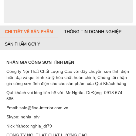
CHI TIẾT VỀ SẢN PHẨM
THÔNG TIN DOANH NGHIỆP
SẢN PHẨM GỢI Ý
NHẬN GIA CÔNG SƠN TĨNH ĐIỆN
Công ty Nội Thất Chất Lượng Cao với dây chuyền sơn tĩnh điện
hiên đại và qui trình xử lý hóa chất hoàn chỉnh, Chúng tôi nhận
gia công sơn tĩnh điện cho các sản phẩm của Quí Khách hàng.
Quí khách vui lòng liên hệ với: Mr Nghĩa- Di Động: 0918 674
566
Email: sale@fine-interior.com.vn
Skype: nghia_tdv
Nick Yahoo: nghia_dt79
CÔNG TY NỘI THẤT CHẤT LƯỢNG CAO