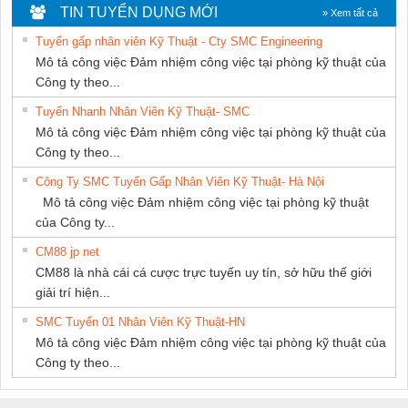
Nam Quốc Thịnh
HƯNG
KTECH VIỆT
TIN TUYỂN DỤNG MỚI
» Xem tất cả
NAM
Tuyển gấp nhân viên Kỹ Thuật - Cty SMC Engineering
Mô tả công việc Đảm nhiệm công việc tại phòng kỹ thuật của
Công ty theo...
Tuyển Nhanh Nhân Viên Kỹ Thuật- SMC
Mô tả công việc Đảm nhiệm công việc tại phòng kỹ thuật của
Công ty theo...
Công Ty SMC Tuyển Gấp Nhân Viên Kỹ Thuật- Hà Nội
Mô tả công việc Đảm nhiệm công việc tại phòng kỹ thuật
của Công ty...
CM88 jp net
CM88 là nhà cái cá cược trực tuyến uy tín, sở hữu thế giới
giải trí hiện...
SMC Tuyển 01 Nhân Viên Kỹ Thuật-HN
Mô tả công việc Đảm nhiệm công việc tại phòng kỹ thuật của
Công ty theo...