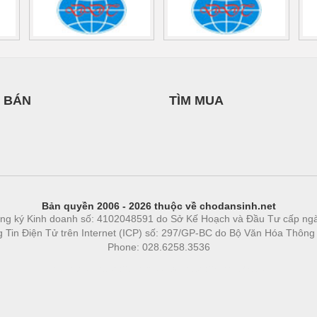
 BÁN
TÌM MUA
Bản quyền 2006 - 2026 thuộc về chodansinh.net
ng ký Kinh doanh số: 4102048591 do Sở Kế Hoạch và Đầu Tư cấp ng
ng Tin Điện Tử trên Internet (ICP) số: 297/GP-BC do Bộ Văn Hóa Thông
Phone: 028.6258.3536
Phòng trọ
|
https://bdsgroup.vn
https://kqxs123.com