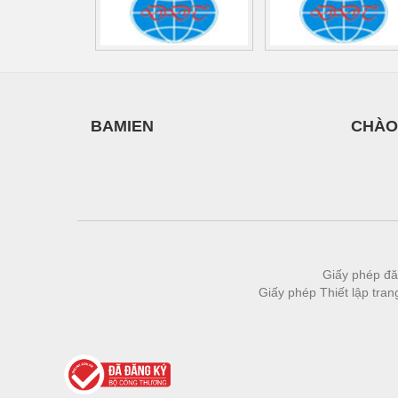
Thiết bị làm sạch
Thiết bị sơn - Sơn
Thiết bị nhà bếp
Thiết bị nhiệt
BAMIEN
CHÀO
Thiêt bị PCCC
Thiết bị truyền động
Thiết bị văn phòng
Thiết bị viễn thông
Thủy lực-Thiết bị
Giấy phép đă
Giấy phép Thiết lập tra
Thủy sản - Trang thiết bị
Tự động hoá
Van - Co các loại
Vật liệu mài mòn