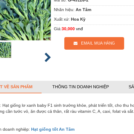
Nhãn hiệu:
An Tâm
Xuất xứ:
Hoa Kỳ
Giá:
30,000
vnđ
EMAIL MUA HÀNG
ẾT VỀ SẢN PHẨM
THÔNG TIN DOANH NGHIỆP
SẢ
 Hạt giống lơ xanh baby F1 sinh trưởng khỏe, phát triển tốt, cho thu
ng cần tước vỏ, ăn được cả thân, rất ràu vitamin C, A, caxi, folat và sắ
 doanh nghiệp:
Hạt giống tốt An Tâm