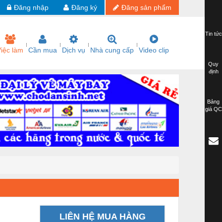
Đăng nhập
Đăng ký
Đăng sản phẩm
Tin tức
iệc làm
Cần mua
Dịch vụ
Nhà cung cấp
Video clip
Quy
định
Bảng
giá QC
LIÊN HỆ MUA HÀNG