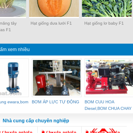
 măng tây
Hạt giống dưa lưới F1
Hạt giống lơ baby F1
las F1
ẩm xem nhiều
dung ewara,bom
BƠM ÁP LỰC TỰ ĐỘNG
BOM CUU HOA
Diesel,BOM CHUA CHAY
Nhà cung cấp chuyên nghiệp