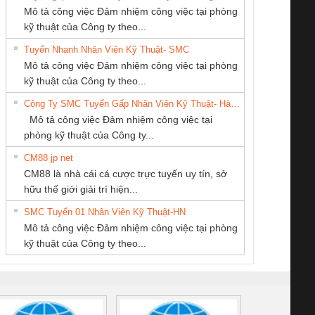
Mô tả công việc Đảm nhiệm công việc tại phòng
kỹ thuật của Công ty theo...
Tuyển Nhanh Nhân Viên Kỹ Thuật- SMC
CÔNG TY TNHH
CÔNG TY TNHH
Cty TNHH TM QC
 Le An Toàn
Bộ giám sát chuỗi
Bộ giám sát dòng
Bộ ng
Mô tả công việc Đảm nhiệm công việc tại phòng
THƯƠNG MẠI
KỸ THUẬT KTECH
Ba Miền
enix Contact
tấm pin
điện chuỗi
ray W
kỹ thuật của Công ty theo...
DỊCH VỤ KỸ
VIỆT NAM
6960 – PSR-
TRANSCLINIC 16I+
TRANSCLINIC 16I+
BAS 
Công Ty SMC Tuyển Gấp Nhân Viên Kỹ Thuật- Hà Nội
THUẬT ĐIỆN CƠ
SCP-
1K5 L (2433950000)
(2008130000)
(28
Mô tả công việc Đảm nhiệm công việc tại
GIA HƯNG PHÁT
/FSP/2X1/1X2
phòng kỹ thuật của Công ty...
CM88 jp net
CONG TY TNHH
Công ty TNHH
Công Ty TNHH
CM88 là nhà cái cá cược trực tuyến uy tín, sở
TM-DV DAI DONG
Thương Mại SX
Thiết Bị Điện Nam
iám sát chuỗi
Bộ chỉnh lưu nguồn
Nẹp nhôm chống
Bộ c
hữu thế giới giải trí hiện...
THANH
Ba Miền
Quốc Thịnh
tấm pin
điện TRANSCLINIC
trơn Đà Nẵng
giám 
SMC Tuyển 01 Nhân Viên Kỹ Thuật-HN
SCLINIC 16I+
BKE 1K5.4
Sola
Mô tả công việc Đảm nhiệm công việc tại phòng
 (2502520000)
(7791400879)2. Giá
TRAN
kỹ thuật của Công ty theo...
1K5.4