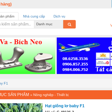
 hàng)
Sản phẩm
Nhà cung cấp
Dịch vụ
Danh mục
V
by F1
MỤC SẢN PHẨM
»
Nông nghiệp - Thiết bị
Hạt giống lơ baby F1
Mã số:
G-49126-2