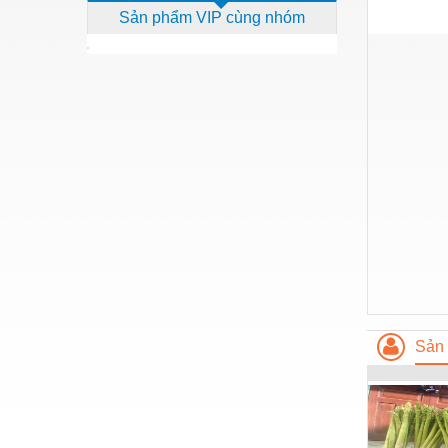
Sản phẩm VIP cùng nhóm
Dịch vụ - Thi công
Điện công nghiệp
Điện gia dụng
Điện Lạnh
Đóng tàu Thiết bị
Đúc chính xác Thiết bị
Dụng cụ cầm tay
Dụng cụ cắt gọt
Dụng cụ điện
Dụng cụ đo
Sản 
Gỗ - Trang thiết bị
Hàn cắt - Thiết bị