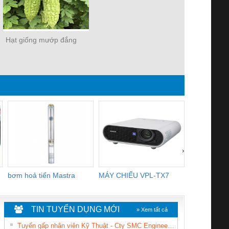
Hạt giống mướp đắng
›
bơm hoả tiển Mastra
MÁY CHIẾU VPL-TX7
BOM DINH
WHITE
TIN TUYỂN DỤNG MỚI
» Xem tất cả
Tuyển gấp nhân viên Kỹ Thuật - Cty SMC Engineering