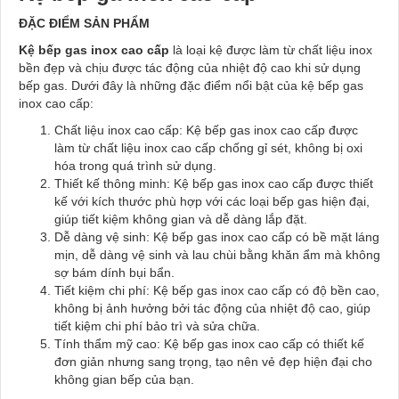
ĐẶC ĐIỂM SẢN PHẨM
Kệ bếp gas inox cao cấp
là loại kệ được làm từ chất liệu inox
bền đẹp và chịu được tác động của nhiệt độ cao khi sử dụng
bếp gas. Dưới đây là những đặc điểm nổi bật của kệ bếp gas
inox cao cấp:
Chất liệu inox cao cấp: Kệ bếp gas inox cao cấp được
làm từ chất liệu inox cao cấp chống gỉ sét, không bị oxi
hóa trong quá trình sử dụng.
Thiết kế thông minh: Kệ bếp gas inox cao cấp được thiết
kế với kích thước phù hợp với các loại bếp gas hiện đại,
giúp tiết kiệm không gian và dễ dàng lắp đặt.
Dễ dàng vệ sinh: Kệ bếp gas inox cao cấp có bề mặt láng
mịn, dễ dàng vệ sinh và lau chùi bằng khăn ẩm mà không
sợ bám dính bụi bẩn.
Tiết kiệm chi phí: Kệ bếp gas inox cao cấp có độ bền cao,
không bị ảnh hưởng bởi tác động của nhiệt độ cao, giúp
tiết kiệm chi phí bảo trì và sửa chữa.
Tính thẩm mỹ cao: Kệ bếp gas inox cao cấp có thiết kế
đơn giản nhưng sang trọng, tạo nên vẻ đẹp hiện đại cho
không gian bếp của bạn.