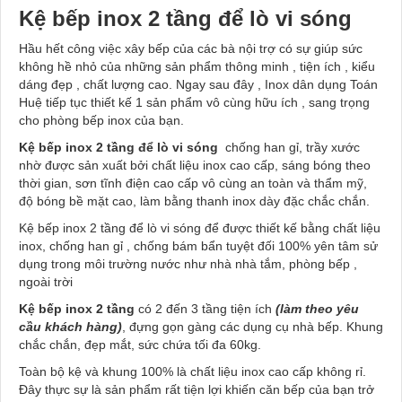
Kệ bếp inox 2 tầng để lò vi sóng
Hầu hết công việc xây bếp của các bà nội trợ có sự giúp sức
không hề nhỏ của những sản phẩm thông minh , tiện ích , kiểu
dáng đẹp , chất lượng cao. Ngay sau đây , Inox dân dụng Toán
Huệ tiếp tục thiết kế 1 sản phẩm vô cùng hữu ích , sang trọng
cho phòng bếp inox của bạn.
Kệ bếp inox 2 tầng để lò vi sóng
chống han gỉ, trầy xước
nhờ được sản xuất bởi chất liệu inox cao cấp, sáng bóng theo
thời gian, sơn tĩnh điện cao cấp vô cùng an toàn và thẩm mỹ,
độ bóng bề mặt cao, làm bằng thanh inox dày đặc chắc chắn.
Kệ bếp inox 2 tầng để lò vi sóng để được thiết kế bằng chất liệu
inox, chống han gỉ , chống bám bẩn tuyệt đối 100% yên tâm sử
dụng trong môi trường nước như nhà nhà tắm, phòng bếp ,
ngoài trời
Kệ bếp inox 2 tầng
có 2 đến 3 tầng tiện ích
(làm theo yêu
cầu khách hàng)
, đựng gọn gàng các dụng cụ nhà bếp. Khung
chắc chắn, đẹp mắt, sức chứa tối đa 60kg.
Toàn bộ kệ và khung 100% là chất liệu inox cao cấp không rỉ.
Đây thực sự là sản phẩm rất tiện lợi khiến căn bếp của bạn trở