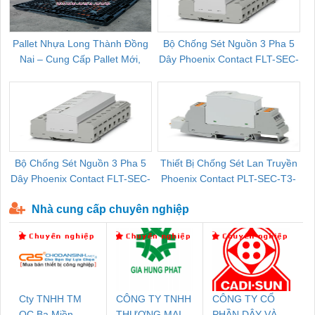
Pallet Nhựa Long Thành Đồng
Bộ Chống Sét Nguồn 3 Pha 5
Nai – Cung Cấp Pallet Mới,
Dây Phoenix Contact FLT-SEC-
C
Pallet Cũ Giá Tốt
P-T1-3S-264/50-FM - 2909589
Bộ Chống Sét Nguồn 3 Pha 5
Thiết Bị Chống Sét Lan Truyền
B
Dây Phoenix Contact FLT-SEC-
Phoenix Contact PLT-SEC-T3-
P-T1-3S-440/35-FM - 2908264
230-FM-PT - 2907928
Nhà cung cấp chuyên nghiệp
Cty TNHH TM
CÔNG TY TNHH
CÔNG TY CỔ
QC Ba Miền
THƯƠNG MẠI
PHẦN DÂY VÀ