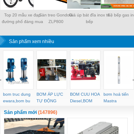
Top 20 mẫu xe đạp
Sàn treo Gondola
Giá úp bát đĩa inox tủ
Kệ bếp gas i
đường phố đáng mua
ZLP800
bếp
nhất tháng 8
Sản phẩm xem nhiều
‹
›
bom truc dung
BƠM ÁP LỰC
BOM CUU HOA
bơm hoả tiển
ewara,bom bu
TỰ ĐỘNG
Diesel,BOM
Mastra
ewara
CHUA CHAY
Sản phẩm mới
(147896)