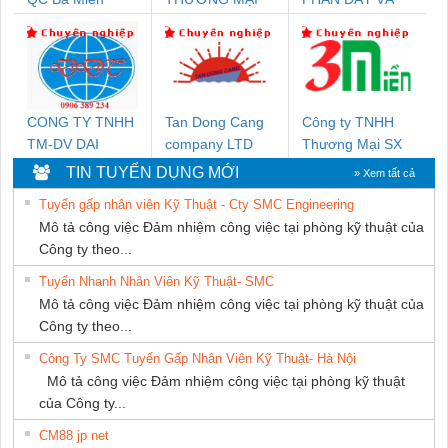
DỊCH VỤ KỸ
CÁP ĐIỆN
THUẬT ĐIỆN CƠ
THƯỢNG ĐÌNH
GIA HƯNG
PHÁT
CONG TY TNHH
Tan Dong Cang
Công ty TNHH
TM-DV DAI
company LTD
Thương Mại SX
DONG THANH
Ba Miền
TIN TUYỂN DỤNG MỚI
» Xem tất cả
Tuyển gấp nhân viên Kỹ Thuật - Cty SMC Engineering
Mô tả công việc Đảm nhiệm công việc tại phòng kỹ thuật của
Công ty theo...
Tuyển Nhanh Nhân Viên Kỹ Thuật- SMC
Mô tả công việc Đảm nhiệm công việc tại phòng kỹ thuật của
Công ty theo...
Công Ty SMC Tuyển Gấp Nhân Viên Kỹ Thuật- Hà Nội
Mô tả công việc Đảm nhiệm công việc tại phòng kỹ thuật
của Công ty...
CM88 jp net