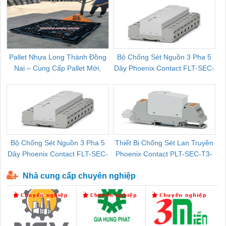
Pallet Nhựa Long Thành Đồng
Bộ Chống Sét Nguồn 3 Pha 5
Nai – Cung Cấp Pallet Mới,
Dây Phoenix Contact FLT-SEC-
C
Pallet Cũ Giá Tốt
P-T1-3S-264/50-FM - 2909589
Bộ Chống Sét Nguồn 3 Pha 5
Thiết Bị Chống Sét Lan Truyền
B
Dây Phoenix Contact FLT-SEC-
Phoenix Contact PLT-SEC-T3-
P-T1-3S-440/35-FM - 2908264
230-FM-PT - 2907928
Nhà cung cấp chuyên nghiệp