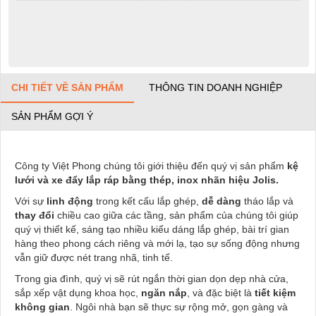
CHI TIẾT VỀ SẢN PHẨM
THÔNG TIN DOANH NGHIỆP
SẢN PHẨM GỢI Ý
Công ty Việt Phong chúng tôi giới thiệu đến quý vị sản phẩm
kệ
lưới và xe đẩy lắp ráp bằng thép, inox nhãn hiệu Jolis.
Với sự
linh động
trong kết cấu lắp ghép,
dễ dàng
tháo lắp và
thay đổi
chiều cao giữa các tầng, sản phẩm của chúng tôi giúp
quý vị thiết kế, sáng tạo nhiều kiểu dáng lắp ghép, bài trí gian
hàng theo phong cách riêng và mới lạ, tạo sự sống động nhưng
vẫn giữ được nét trang nhã, tinh tế.
Trong gia đình, quý vị sẽ rút ngắn thời gian dọn dẹp nhà cửa,
sắp xếp vật dụng khoa học,
ngăn nắp
, và đặc biệt là
tiết kiệm
không gian
. Ngôi nhà bạn sẽ thực sự rộng mở, gọn gàng và