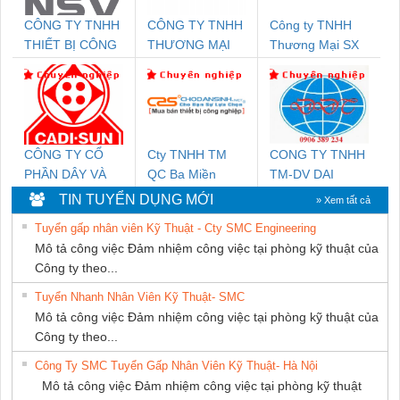
CÔNG TY TNHH
CÔNG TY TNHH
Công ty TNHH
THIẾT BỊ CÔNG
THƯƠNG MẠI
Thương Mại SX
NGHIỆP NIHON
DỊCH VỤ KỸ
Ba Miền
SETSUBI VIỆT
THUẬT ĐIỆN CƠ
NAM
GIA HƯNG
PHÁT
CÔNG TY CỔ
Cty TNHH TM
CONG TY TNHH
PHẦN DÂY VÀ
QC Ba Miền
TM-DV DAI
CÁP ĐIỆN
DONG THANH
TIN TUYỂN DỤNG MỚI
» Xem tất cả
THƯỢNG ĐÌNH
Tuyển gấp nhân viên Kỹ Thuật - Cty SMC Engineering
Mô tả công việc Đảm nhiệm công việc tại phòng kỹ thuật của
Công ty theo...
Tuyển Nhanh Nhân Viên Kỹ Thuật- SMC
Mô tả công việc Đảm nhiệm công việc tại phòng kỹ thuật của
Công ty theo...
Công Ty SMC Tuyển Gấp Nhân Viên Kỹ Thuật- Hà Nội
Mô tả công việc Đảm nhiệm công việc tại phòng kỹ thuật