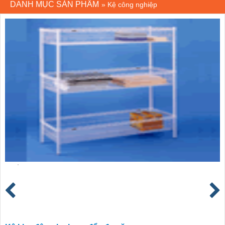
DANH MỤC SẢN PHẨM
»
Kệ công nghiệp