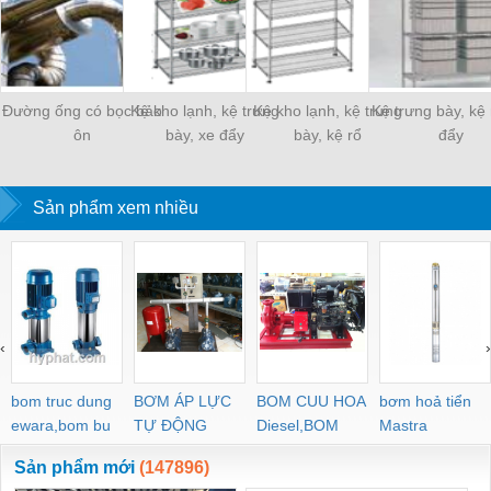
Đường ống có bọc bảo
Kệ kho lạnh, kệ trưng
Kệ kho lạnh, kệ trưng
Kệ trưng bày, kệ 
ôn
bày, xe đẩy
bày, kệ rổ
đẩy
Sản phẩm xem nhiều
‹
›
bom truc dung
BƠM ÁP LỰC
BOM CUU HOA
bơm hoả tiển
ewara,bom bu
TỰ ĐỘNG
Diesel,BOM
Mastra
ewara
CHUA CHAY
Sản phẩm mới
(147896)