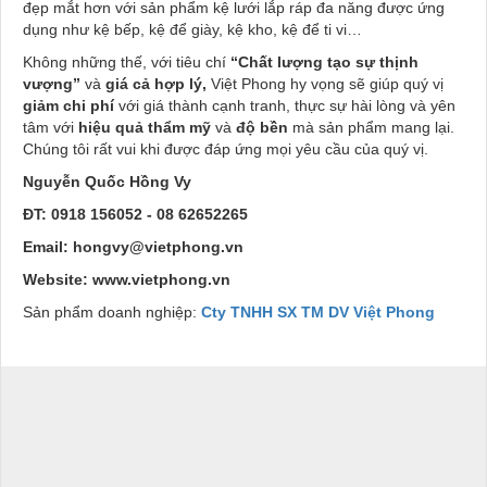
đẹp mắt hơn với sản phẩm kệ lưới lắp ráp đa năng được ứng
dụng như kệ bếp, kệ để giày, kệ kho, kệ để ti vi…
Không những thế, với tiêu chí
“Chất lượng tạo sự thịnh
vượng”
và
giá cả hợp lý,
Việt Phong hy vọng sẽ giúp quý vị
giảm chi phí
với
giá thành cạnh tranh, thực sự hài lòng và yên
tâm với
hiệu quả thẩm mỹ
và
độ bền
mà sản phẩm mang lại.
Chúng tôi rất vui khi được đáp ứng mọi yêu cầu của quý vị.
Nguyễn Quốc Hồng Vy
ĐT: 0918 156052 - 08 62652265
Email: hongvy@vietphong.vn
Website: www.vietphong.vn
Sản phẩm doanh nghiệp:
Cty TNHH SX TM DV Việt Phong