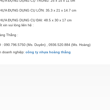
HỰA ĐỰNG DỤNG CỤ TRUNG: 25 x 15 x 11 cm
HỰA ĐỰNG DỤNG CỤ LỚN: 35.3 x 21 x 14.7 cm
HỰA ĐỰNG DỤNG CỤ ĐẠI: 48.5 x 30 x 17 cm
ết xin vui lòng liên hệ :
ng Thắng :
: 090.796.5750 (Ms. Duyên) , 0936.520.884 (Ms. Hoàng)
 doanh nghiệp:
công ty nhựa hoàng thắng