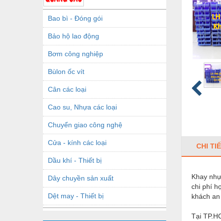
Bao bì - Đóng gói
Bảo hộ lao động
Bơm công nghiệp
Bùlon ốc vít
Cân các loại
Cao su, Nhựa các loại
Chuyển giao công nghệ
Cửa - kính các loại
CHI TI
Dầu khí - Thiết bị
Khay nhựa
Dây chuyền sản xuất
chi phí h
Dệt may - Thiết bị
khách an
Dầu mỡ công nghiệp
Tại TP.HC