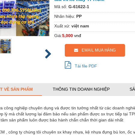
Mã số:
G-61622-1
Nhãn hiệu:
PP
Xuất xứ:
việt nam
Giá:
5,000
vnđ
EMAIL MUA HÀNG
Tải file PDF
ẾT VỀ SẢN PHẨM
THÔNG TIN DOANH NGHIỆP
SẢ
 công nghiệp chuyên dụng và được tin tưởng nhất từ các doanh nghiệp 
ợp lý mà chất lượng lại đảm bảo nếu sản phẩm được sx trực tiếp tại 
 tâm sản phẩm luôn được bảo hành chắn chắn thời gian dài nhất
M , công ty chúng tôi chuyên sx khay nhựa, kệ nhựa đựng bù lon, ốc vít