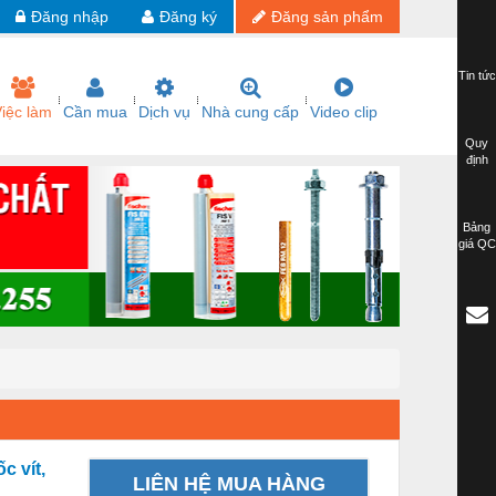
Đăng nhập
Đăng ký
Đăng sản phẩm
Tin tức
iệc làm
Cần mua
Dịch vụ
Nhà cung cấp
Video clip
Quy
định
Bảng
giá QC
c vít,
LIÊN HỆ MUA HÀNG