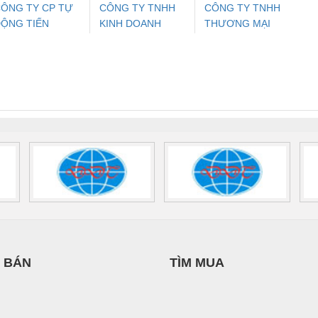
ÔNG TY CP TỰ
CÔNG TY TNHH
CÔNG TY TNHH
ỘNG TIẾN
KINH DOANH
THƯƠNG MẠI
ưu Điện AC
Mô-đun Ắc Quy UPS
Rơ Le An Toàn
Bộ g
HƯNG
DỊCH VỤ XNK
DỊCH VỤ KỸ
 Suất Cao
Phoenix Contact
Phoenix Contact
PHƯƠNG NAM
THUẬT ĐIỆN CƠ
nix Contact
QUINT-HP-
2981059 – PSR-
TRAN
GIA HƯNG PHÁT
INT-HP-
BAT/PB/48DC/7.0AH/PT
SCP-
1K5 H
0AC/2.5KVA/PT
- 1133819
24UC/ESL4/3X1/1X2/B
 1136815
 BÁN
TÌM MUA