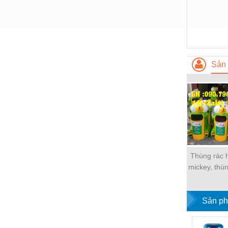
Nước-Vật tư thiết bị
Phốt cơ khí
Sắt, thép, inox các loại
Sản 
Thí nghiệm-Trang thiết bị
Thiết bị chiếu sáng
Thiết bị chống sét
Thiết bị an ninh
Thiết bị công nghiệp
Thùng rác 
Thiết bị công trình
mickey, thù
Thiết bị điện
cánh
Thiết bị giáo dục
Sản ph
Thiết bị khác