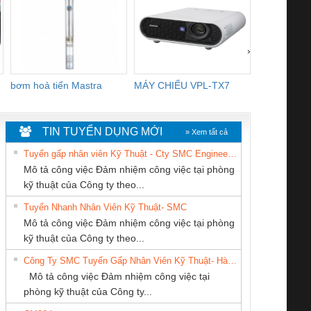
›
bơm hoả tiển Mastra
MÁY CHIẾU VPL-TX7
BOM DINH
WHITE
TIN TUYỂN DỤNG MỚI
» Xem tất cả
Tuyển gấp nhân viên Kỹ Thuật - Cty SMC Engineering
Mô tả công việc Đảm nhiệm công việc tại phòng
kỹ thuật của Công ty theo...
Tuyển Nhanh Nhân Viên Kỹ Thuật- SMC
CÔNG TY TNHH
Tan Dong Cang
CÔNG TY TNHH
 Le An Toàn
Bộ giám sát chuỗi
Bộ giám sát dòng
Bộ ng
Mô tả công việc Đảm nhiệm công việc tại phòng
THIẾT BỊ CÔNG
company LTD
KỸ THUẬT KTECH
enix Contact
tấm pin
điện chuỗi
ray W
kỹ thuật của Công ty theo...
NGHIỆP NIHON
VIỆT NAM
6960 – PSR-
TRANSCLINIC 16I+
TRANSCLINIC 16I+
BAS 
Công Ty SMC Tuyển Gấp Nhân Viên Kỹ Thuật- Hà Nội
SETSUBI VIỆT
SCP-
1K5 L (2433950000)
(2008130000)
(28
Mô tả công việc Đảm nhiệm công việc tại
NAM
/FSP/2X1/1X2
phòng kỹ thuật của Công ty...