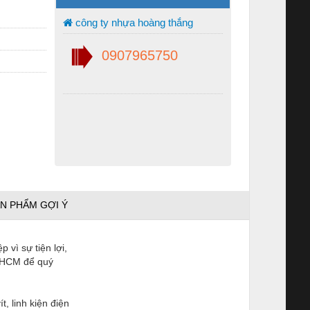
công ty nhựa hoàng thắng
0907965750
N PHẨM GỢI Ý
vì sự tiện lợi,
TPHCM để quý
, linh kiện điện