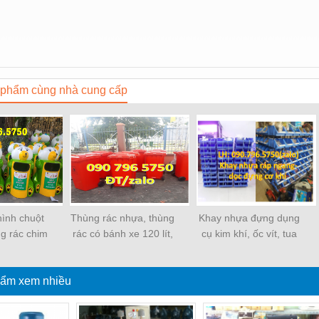
phẩm cùng nhà cung cấp
hình chuột
Thùng rác nhựa, thùng
Khay nhựa đựng dụng
ng rác chim
rác có bánh xe 120 lít,
cụ kim khí, ốc vít, tua
 cụt
thùng rác 240 lít giá rẻ
vít xe máy TPHCM
ẩm xem nhiều