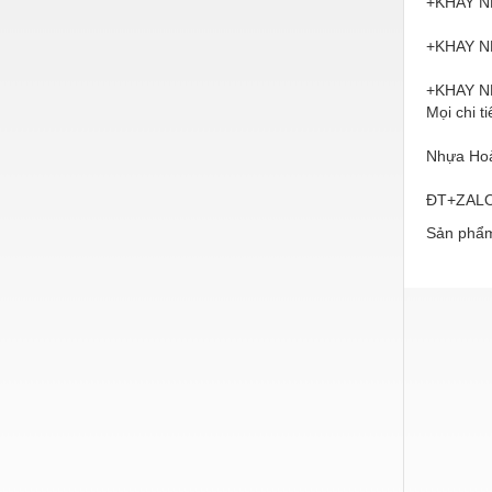
+KHAY N
Hóa chất-Trang thiết bị
Kệ công nghiệp
+KHAY N
Khí nén - Thiết bị
+KHAY N
Mọi chi ti
Khuôn mẫu - Phụ tùng
Nhựa Hoà
Lọc công nghiệp
ĐT+ZALO 
Máy công cụ - Phụ tùng
Sản phẩm
Mỏ - Trang thiết bị
Mô tơ - Hộp số
Môi trường - Thiết bị
Nâng hạ - Trang thiết bị
Nội - Ngoại thất - văn phòng
Nồi hơi - Trang thiết bị
Nông nghiệp - Thiết bị