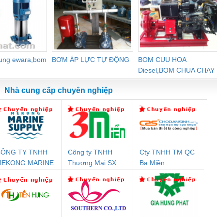
dung ewara,bom
BƠM ÁP LỰC TỰ ĐỘNG
BOM CUU HOA
Diesel,BOM CHUA CHAY
Nhà cung cấp chuyên nghiệp
ÔNG TY TNHH
Công ty TNHH
Cty TNHH TM QC
Đệm An Toàn
Rơ Le An Toàn
Bộ Lặp Tín Hiệu
Rơ
MEKONG MARINE
Thương Mại SX
Ba Miền
nix Contact
Phoenix Contact
PROFIBUS Phoenix
Pho
UPPLY
Ba Miền
PC20-1NO-
PSR-SCP-
Contact PSI-REP-
298
24DC-SP -
24UC/ESL4/3X1/1X2/B
PROFIBUS/12MB -
700578
- 2981059
2708863
24DC