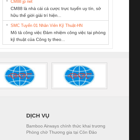
CM88 jp net
CÔNG TY CỔ
Công Ty TNHH
CÔNG TY CỔ
CM88 là nhà cái cá cược trực tuyến uy tín, sở
PHẦN TỰ ĐỘNG
Thiết Bị Điện Nam
PHẦN DÂY VÀ
iám sát chuỗi
Bộ chỉnh lưu nguồn
Nẹp nhôm chống
Bộ c
hữu thế giới giải trí hiện...
TIẾN HƯNG
Quốc Thịnh
CÁP ĐIỆN
tấm pin
điện TRANSCLINIC
trơn Đà Nẵng
giám 
THƯỢNG ĐÌNH
SMC Tuyển 01 Nhân Viên Kỹ Thuật-HN
SCLINIC 16I+
BKE 1K5.4
Sola
Mô tả công việc Đảm nhiệm công việc tại phòng
 (2502520000)
(7791400879)2. Giá
TRAN
kỹ thuật của Công ty theo...
1K5.4
DỊCH VỤ
Bamboo Airways chính thức khai trương
Phòng chờ Thương gia tại Côn Đảo