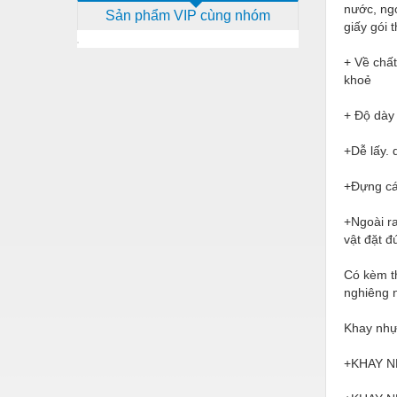
nước, ng
Sản phẩm VIP cùng nhóm
Dịch vụ - Thi công
giấy gói 
Điện công nghiệp
+ Về chấ
khoẻ
Điện gia dụng
Điện Lạnh
+ Độ dày 
Đóng tàu Thiết bị
+Dễ lấy. 
Đúc chính xác Thiết bị
+Đựng các
Dụng cụ cầm tay
+Ngoài ra
vật đặt đ
Dụng cụ cắt gọt
Dụng cụ điện
Có kèm th
nghiêng 
Dụng cụ đo
Khay nhựa
Gỗ - Trang thiết bị
+KHAY N
Hàn cắt - Thiết bị