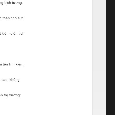
ng bịch tương,
n toàn cho sức
t kiệm diện tích
tên linh kiện ,
n cao, không
n thị trường: