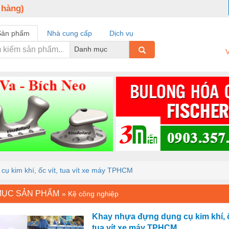
 hàng)
Sản phẩm
Nhà cung cấp
Dịch vụ
Danh mục
V
ụ kim khí, ốc vít, tua vít xe máy TPHCM
MỤC SẢN PHẨM
»
Kệ công nghiệp
Khay nhựa đựng dụng cụ kim khí, ố
tua vít xe máy TPHCM