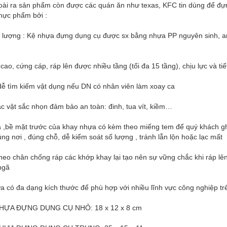
oài ra sản phẩm còn được các quán ăn như texas, KFC tin dùng để đự
thực phẩm bởi :
t lượng : Kệ nhựa đựng dụng cụ được sx bằng nhựa PP nguyên sinh, a
cao, cứng cáp, ráp lên được nhiều tầng (tối đa 15 tầng), chịu lực và tiế
dễ tìm kiếm vật dụng nếu DN có nhân viên làm xoay ca
 vật sắc nhọn đảm bảo an toàn: đinh, tua vít, kiềm…
 ,bề mặt trước của khay nhựa có kèm theo miếng tem để quý khách ghi 
úng nơi , đúng chỗ, dễ kiểm soát số lượng , tránh lẫn lộn hoặc lạc mất
eo chân chống ráp các khớp khay lại tạo nên sự vững chắc khi ráp lê
ngã
 có đa dạng kích thước để phù hợp với nhiều lĩnh vực công nghiệp trê
HỰA ĐỰNG DỤNG CỤ NHỎ: 18 x 12 x 8 cm