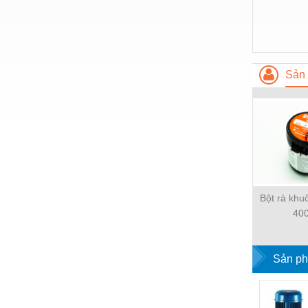
Sản 
Bột rà kh
40
Sản ph