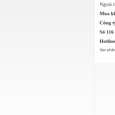
Ngoài r
Vật liệu xây dựng
Mua kh
Vòng bi - Bạc đạn
Công t
Xe hơi - Phụ tùng
Số 116
Xe máy - Phụ tùng
Hotlin
Xe tải - phụ tùng
Sản phẩm
Y khoa - Trang thiết bị