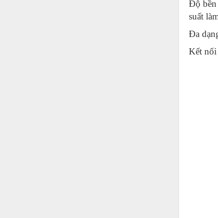
Độ bền
Nước-Vật tư thiết bị
suất là
Phốt cơ khí
Đa dạng
Sắt, thép, inox các loại
Kết nối
Thí nghiệm-Trang thiết bị
Thiết bị chiếu sáng
Thiết bị chống sét
Thiết bị an ninh
Thiết bị công nghiệp
Thiết bị công trình
Thiết bị điện
Thiết bị giáo dục
Thiết bị khác