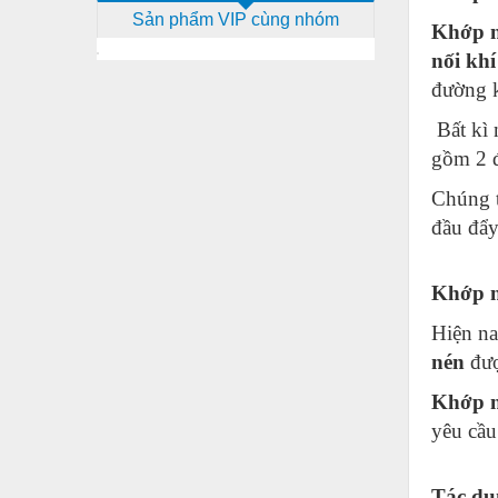
Sản phẩm VIP cùng nhóm
Dịch vụ - Thi công
Khớp 
nối khí
Điện công nghiệp
đường k
Điện gia dụng
Bất kì 
Điện Lạnh
gồm 2 đ
Đóng tàu Thiết bị
Chúng t
Đúc chính xác Thiết bị
đầu đẩy
Dụng cụ cầm tay
Khớp n
Dụng cụ cắt gọt
Hiện na
Dụng cụ điện
nén
đượ
Dụng cụ đo
Khớp n
Gỗ - Trang thiết bị
yêu cầu 
Hàn cắt - Thiết bị
Tác dụ