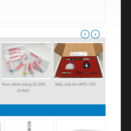
‹
›
Kem đánh bóng ELGIN
Máy mài khí APG-700
Máy mài khí
DYMO