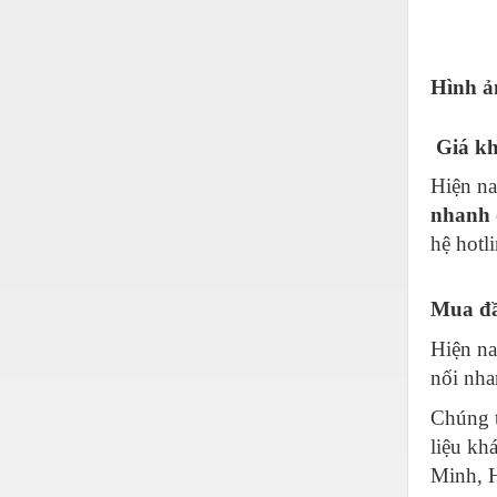
Thiết bị làm sạch
Thiết bị sơn - Sơn
Hình ả
Thiết bị nhà bếp
Thiết bị nhiệt
Giá kh
Thiêt bị PCCC
Hiện n
Thiết bị truyền động
nhanh
hệ hotl
Thiết bị văn phòng
Thiết bị viễn thông
Mua đầ
Thủy lực-Thiết bị
Hiện na
Thủy sản - Trang thiết bị
nối nha
Tự động hoá
Chúng t
liệu kh
Van - Co các loại
Minh, 
Vật liệu mài mòn