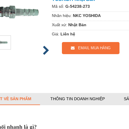
Mã số:
G-54238-273
Nhãn hiệu:
NKC YOSHIDA
Xuất xứ:
Nhật Bản
Giá:
Liên hệ
EMAIL MUA HÀNG
ẾT VỀ SẢN PHẨM
THÔNG TIN DOANH NGHIỆP
SẢ
ối nhanh là gì?