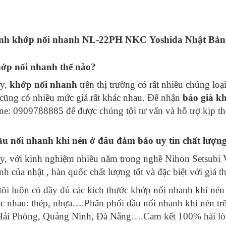
nh khớp nối nhanh NL-22PH NKC Yoshida Nhật Bản
ớp nối nhanh thế nào?
ay,
khớp nối nhanh
trên thị trường có rất nhiều chủng lo
cũng có nhiều mức giá rất khác nhau. Để nhận
báo giá k
ine: 0909788885 để được chúng tôi tư vấn và hỗ trợ kịp th
u nối nhanh khí nén ở đâu đảm bảo uy tín chất lượn
y, với kinh nghiệm nhiều năm trong nghề Nihon Setsubi 
nh của nhật , hàn quốc chất lượng tốt và đặc biệt với giá 
ôi luôn có đầy đủ các kích thước khớp nối nhanh khí nén
ác nhau: thép, nhựa….Phân phối đầu nối nhanh khí nén trê
Hải Phòng, Quảng Ninh, Đà Nẵng….Cam kết 100% hài lòng