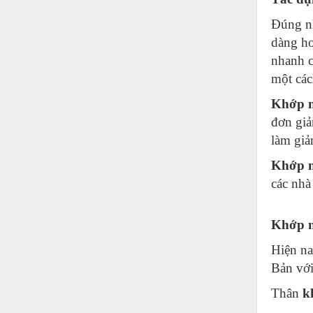
Hóa chất-Trang thiết bị
Đúng n
Kệ công nghiệp
dàng hơ
Khí nén - Thiết bị
nhanh c
một các
Khuôn mẫu - Phụ tùng
Khớp n
Lọc công nghiệp
đơn giả
Máy công cụ - Phụ tùng
làm giả
Mỏ - Trang thiết bị
Khớp n
Mô tơ - Hộp số
các nh
Môi trường - Thiết bị
Khớp n
Nâng hạ - Trang thiết bị
Hiện na
Nội - Ngoại thất - văn phòng
Bản với
Nồi hơi - Trang thiết bị
Thân
k
Nông nghiệp - Thiết bị