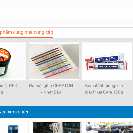
phẩm cùng nhà cung cấp
uôn N-RED
Đá mài gốm CERATON
Kem đánh bóng kim
0g
- Nhật Bản
loại Pikal Care 150g
ẩm xem nhiều