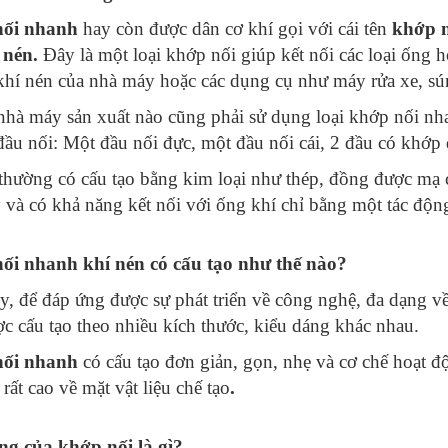
nối nhanh
hay còn được dân cơ khí gọi với cái tên
khớp n
 nén.
Đây là một loại khớp nối giúp kết nối các loại ống h
hí nén của nhà máy hoặc các dụng cụ như máy rửa xe, sú
nhà máy sản xuất nào cũng phải sử dụng loại khớp nối nh
ầu nối: Một đầu nối đực, một đầu nối cái, 2 đầu có khớp
hường có cấu tạo bằng kim loại như thép, đồng được m
 và có khả năng kết nối với ống khí chỉ bằng một tác độn
ối nhanh khí nén có cấu tạo như thế nào?
y, để đáp ứng được sự phát triển về công nghệ, đa dạng về
c cấu tạo theo nhiều kích thước, kiểu dáng khác nhau.
ối nhanh
có cấu tạo đơn giản, gọn, nhẹ và cơ chế hoạt 
rất cao về mặt vật liệu chế tạo
.
ng của khớp nối là gì?