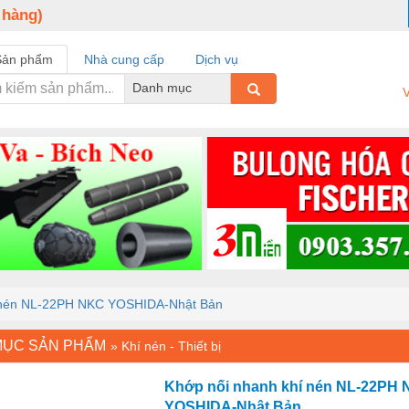
 hàng)
Sản phẩm
Nhà cung cấp
Dịch vụ
Danh mục
V
í nén NL-22PH NKC YOSHIDA-Nhật Bản
MỤC SẢN PHẨM
»
Khí nén - Thiết bị
Khớp nối nhanh khí nén NL-22PH
YOSHIDA-Nhật Bản