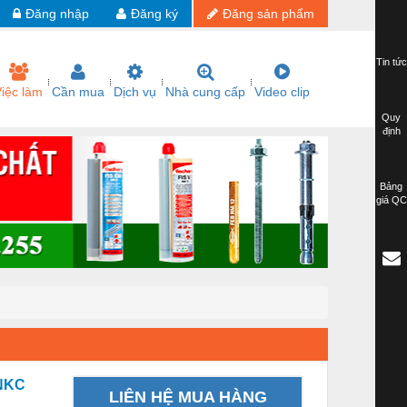
Đăng nhập
Đăng ký
Đăng sản phẩm
Tin tức
iệc làm
Cần mua
Dịch vụ
Nhà cung cấp
Video clip
Quy
định
Bảng
giá QC
 NKC
LIÊN HỆ MUA HÀNG