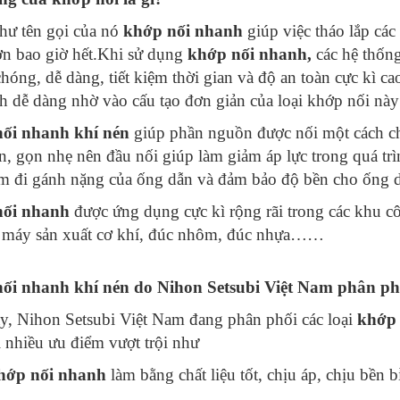
hư tên gọi của nó
khớp nối nhanh
giúp việc tháo lắp các
n bao giờ hết.Khi sử dụng
khớp nối nhanh,
các hệ thống
hóng, dễ dàng, tiết kiệm thời gian và độ an toàn cực kì ca
h dễ dàng nhờ vào cấu tạo đơn giản của loại khớp nối này
ối nhanh
khí nén
giúp phần nguồn được nối một cách ch
n, gọn nhẹ nên đầu nối giúp làm giảm áp lực trong quá trìn
m đi gánh nặng của ống dẫn và đảm bảo độ bền cho ống d
ối nhanh
được ứng dụng cực kì rộng rãi trong các khu cô
à máy sản xuất cơ khí, đúc nhôm, đúc nhựa……
ối nhanh khí nén do Nihon Setsubi Việt Nam phân phối
y, Nihon Setsubi Việt Nam đang phân phối các loại
khớp 
 nhiều ưu điểm vượt trội như
hớp nối nhanh
làm bằng chất liệu tốt, chịu áp, chịu bền bỉ