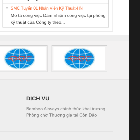
tấm pin
điện TRANSCLINIC
trơn Đà Nẵng
giám 
SETSUBI VIỆT
SMC Tuyển 01 Nhân Viên Kỹ Thuật-HN
SCLINIC 16I+
BKE 1K5.4
Sola
NAM
Mô tả công việc Đảm nhiệm công việc tại phòng
 (2502520000)
(7791400879)2. Giá
TRAN
kỹ thuật của Công ty theo...
1K5.4
DỊCH VỤ
Bamboo Airways chính thức khai trương
Phòng chờ Thương gia tại Côn Đảo