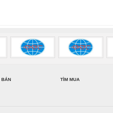
 Suất Cao
Phoenix Contact
Phoenix Contact
THƯỢNG ĐÌNH
nix Contact
QUINT-HP-
2981059 – PSR-
TRAN
INT-HP-
BAT/PB/48DC/7.0AH/PT
SCP-
1K5 H
0AC/2.5KVA/PT
- 1133819
24UC/ESL4/3X1/1X2/B
 1136815
 BÁN
TÌM MUA