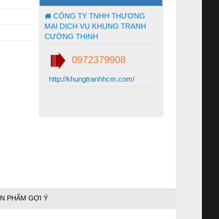
CÔNG TY TNHH THƯƠNG
MẠI DỊCH VỤ KHUNG TRANH
CƯỜNG THỊNH
0972379908
http://khungtranhhcm.com/
N PHẨM GỢI Ý