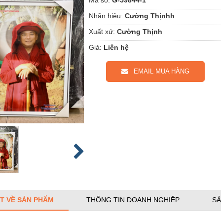
Nhãn hiệu:
Cường Thịnhh
Xuất xứ:
Cường Thịnh
Giá:
Liên hệ
EMAIL MUA HÀNG
ẾT VỀ SẢN PHẨM
THÔNG TIN DOANH NGHIỆP
SẢ