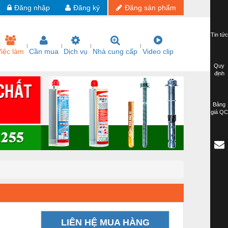
Đăng nhập
Đăng ký
Đăng sản phẩm
Tin tức
iệc làm
Cần mua
Dịch vụ
Nhà cung cấp
Video clip
Quy
định
Bảng
giá QC
LIÊN HỆ MUA HÀNG