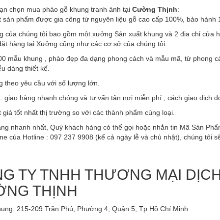
bạn chọn mua phào gỗ khung tranh ảnh tại
Cường Thịnh
:
t sản phẩm được gia công từ nguyên liệu gỗ cao cấp 100%, bảo hành
ng của chúng tôi bao gồm một xưởng Sản xuất khung và 2 địa chỉ cửa
ặt hàng tại Xưởng cũng như các cơ sở của chúng tôi.
00 mẫu khung , phào đẹp đa dạng phong cách và mẫu mã, từ phong cá
ểu dáng thiết kế.
g theo yêu cầu với số lượng lớn.
t: giao hàng nhanh chóng và tư vấn tận nơi miễn phí , cách giao dịch đ
 giá tốt nhất thị trường so với các thành phẩm cùng loại.
àng nhanh nhất, Quý khách hàng có thể gọi hoặc nhắn tin Mã Sản Phẩ
ine của Hotline : 097 237 9908 (kể cả ngày lễ và chủ nhật), chúng tôi 
G TY TNHH THƯƠNG MẠI DỊC
NG THỊNH
ung: 215-209 Trần Phú, Phường 4, Quận 5, Tp Hồ Chí Minh