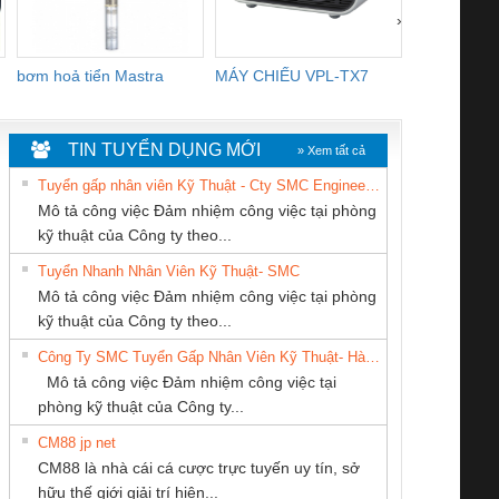
›
bơm hoả tiển Mastra
MÁY CHIẾU VPL-TX7
BOM DINH
WHITE
TIN TUYỂN DỤNG MỚI
» Xem tất cả
Tuyển gấp nhân viên Kỹ Thuật - Cty SMC Engineering
Mô tả công việc Đảm nhiệm công việc tại phòng
kỹ thuật của Công ty theo...
Tuyển Nhanh Nhân Viên Kỹ Thuật- SMC
CÔNG TY TNHH
CÔNG TY TNHH
Cty TNHH TM QC
 Le An Toàn
Bộ giám sát chuỗi
Bộ giám sát dòng
Bộ ng
Mô tả công việc Đảm nhiệm công việc tại phòng
THƯƠNG MẠI
MEKONG MARINE
Ba Miền
enix Contact
tấm pin
điện chuỗi
ray W
kỹ thuật của Công ty theo...
DỊCH VỤ KỸ
SUPPLY
6960 – PSR-
TRANSCLINIC 16I+
TRANSCLINIC 16I+
BAS 
Công Ty SMC Tuyển Gấp Nhân Viên Kỹ Thuật- Hà Nội
THUẬT ĐIỆN CƠ
SCP-
1K5 L (2433950000)
(2008130000)
(28
Mô tả công việc Đảm nhiệm công việc tại
GIA HƯNG PHÁT
/FSP/2X1/1X2
phòng kỹ thuật của Công ty...
CM88 jp net
Tan Dong Cang
CÔNG TY TNHH
CONG TY TNHH
CM88 là nhà cái cá cược trực tuyến uy tín, sở
company LTD
THIẾT BỊ CÔNG
TM-DV DAI DONG
iám sát chuỗi
Bộ chỉnh lưu nguồn
Nẹp nhôm chống
Bộ c
hữu thế giới giải trí hiện...
NGHIỆP NIHON
THANH