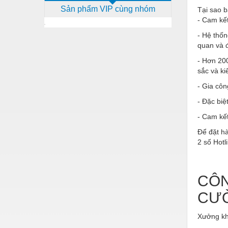
Sản phẩm VIP cùng nhóm
Tại sao 
Dịch vụ - Thi công
- Cam kế
Điện công nghiệp
- Hệ thố
quan và đ
Điện gia dụng
- Hơn 20
Điện Lạnh
sắc và ki
Đóng tàu Thiết bị
- Gia côn
- Đặc biệ
Đúc chính xác Thiết bị
- Cam kết
Dụng cụ cầm tay
Để đặt h
Dụng cụ cắt gọt
2 số Hotl
Dụng cụ điện
Dụng cụ đo
CÔN
CƯỜ
Gỗ - Trang thiết bị
Hàn cắt - Thiết bị
Xưởng kh