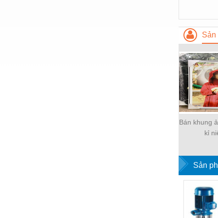
Nước-Vật tư thiết bị
Phốt cơ khí
Sản 
Sắt, thép, inox các loại
Thí nghiệm-Trang thiết bị
Thiết bị chiếu sáng
Thiết bị chống sét
Thiết bị an ninh
Bán khung ả
kỉ n
Thiết bị công nghiệp
Thiết bị công trình
Sản ph
Thiết bị điện
Thiết bị giáo dục
Thiết bị khác