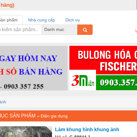
 hàng)
Sản phẩm
Nhà cung cấp
Dịch vụ
Danh mục
V
ảnh
MỤC SẢN PHẨM
»
Điện gia dụng
Làm khung hình khung ảnh
Mã số:
G-59844-1