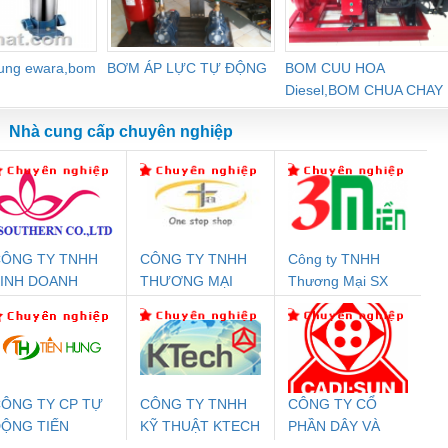
dung ewara,bom
BƠM ÁP LỰC TỰ ĐỘNG
BOM CUU HOA
Diesel,BOM CHUA CHAY
Nhà cung cấp chuyên nghiệp
ÔNG TY TNHH
CÔNG TY TNHH
Công ty TNHH
Đệm An Toàn
Rơ Le An Toàn
Bộ Lặp Tín Hiệu
Rơ
INH DOANH
THƯƠNG MẠI
Thương Mại SX
nix Contact
Phoenix Contact
PROFIBUS Phoenix
Pho
ỊCH VỤ XNK
THIÊN ÂN VIỆT
Ba Miền
PC20-1NO-
PSR-SCP-
Contact PSI-REP-
298
PHƯƠNG NAM
NAM
24DC-SP -
24UC/ESL4/3X1/1X2/B
PROFIBUS/12MB -
700578
- 2981059
2708863
24DC
ÔNG TY CP TỰ
CÔNG TY TNHH
CÔNG TY CỔ
ỘNG TIẾN
KỸ THUẬT KTECH
PHẦN DÂY VÀ
ưu Điện AC
Mô-đun Ắc Quy UPS
Rơ Le An Toàn
Bộ g
HƯNG
VIỆT NAM
CÁP ĐIỆN