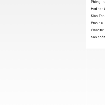
Hóa chất-Trang thiết bị
Phòng tr
Hotline :
Kệ công nghiệp
Điện Tho
Khí nén - Thiết bị
Email: c
Khuôn mẫu - Phụ tùng
Website:
Lọc công nghiệp
Sản phẩm
Máy công cụ - Phụ tùng
Mỏ - Trang thiết bị
Mô tơ - Hộp số
Môi trường - Thiết bị
Nâng hạ - Trang thiết bị
Nội - Ngoại thất - văn phòng
Nồi hơi - Trang thiết bị
Nông nghiệp - Thiết bị