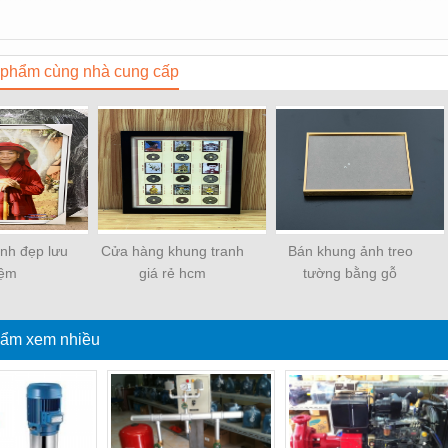
phẩm cùng nhà cung cấp
nh đẹp lưu
Cửa hàng khung tranh
Bán khung ảnh treo
iệm
giá rẻ hcm
tường bằng gỗ
ẩm xem nhiều