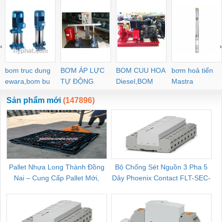
‹
›
bom truc dung
BƠM ÁP LỰC
BOM CUU HOA
bơm hoả tiển
ewara,bom bu
TỰ ĐỘNG
Diesel,BOM
Mastra
ewara
CHUA CHAY
Sản phẩm mới
(147896)
Pallet Nhựa Long Thành Đồng
Bộ Chống Sét Nguồn 3 Pha 5
Nai – Cung Cấp Pallet Mới,
Dây Phoenix Contact FLT-SEC-
C
Pallet Cũ Giá Tốt
P-T1-3S-264/50-FM - 2909589