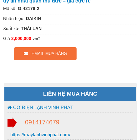
uy tín nhất quận thủ đức – giá cực rẻ
Mã số:
G-42178-2
Nhãn hiệu:
DAIKIN
Xuất xứ:
THÁI LAN
Giá:
2,000,000
vnđ
EMAIL MUA HÀNG
LIÊN HỆ MUA HÀNG
CƠ ĐIỆN LẠNH VĨNH PHÁT
0914174679
https://maylanhvinhphat.com/