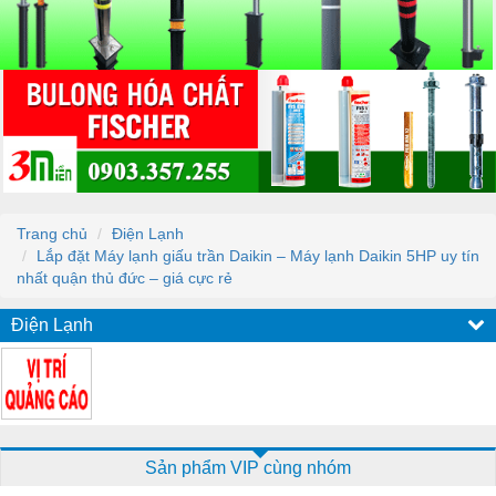
Trang chủ
Điện Lạnh
Lắp đặt Máy lạnh giấu trần Daikin – Máy lạnh Daikin 5HP uy tín
nhất quận thủ đức – giá cực rẻ
Điện Lạnh
Sản phẩm VIP cùng nhóm