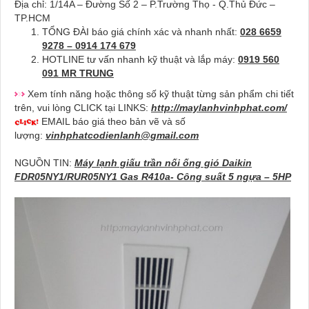
Địa chỉ: 1/14A – Đường Số 2 – P.Trường Thọ - Q.Thủ Đức –
TP.HCM
TỔNG ĐÀI báo giá chính xác và nhanh nhất:
028 6659
9278 – 0914 174 679
HOTLINE tư vấn nhanh kỹ thuật và lắp máy:
0919 560
091 MR TRUNG
Xem tính năng hoặc thông số kỹ thuật từng sản phẩm chi tiết
trên, vui lòng CLICK tại LINKS:
http://maylanhvinhphat.com/
EMAIL báo giá theo bản vẽ và số
lượng:
vinhphatcodienlanh@gmail.com
NGUỒN TIN:
Máy lạnh giấu trần nối ống gió Daikin
FDR05NY1/RUR05NY1 Gas R410a- Công suất 5 ngựa – 5HP