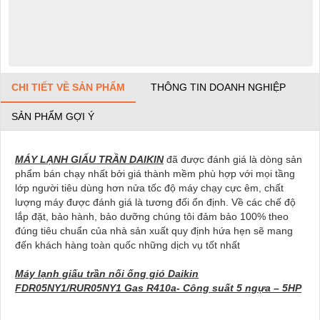
CHI TIẾT VỀ SẢN PHẨM
THÔNG TIN DOANH NGHIỆP
SẢN PHẨM GỢI Ý
MÁY LẠNH GIẤU TRẦN DAIKIN
đã được đánh giá là dòng sản
phẩm bán chạy nhất bởi giá thành mềm phù hợp với mọi tầng
lớp người tiêu dùng hơn nửa tốc độ máy chạy cực êm, chất
lượng máy được đánh giá là tương đối ổn định. Về các chế độ
lắp đặt, bảo hành, bảo dưỡng chúng tôi đảm bảo 100% theo
đúng tiêu chuẩn của nhà sản xuất quy định hứa hẹn sẽ mang
đến khách hàng toàn quốc những dịch vụ tốt nhất
Máy lạnh giấu trần nối ống gió Daikin
FDR05NY1/RUR05NY1 Gas R410a- Công suất 5 ngựa – 5HP