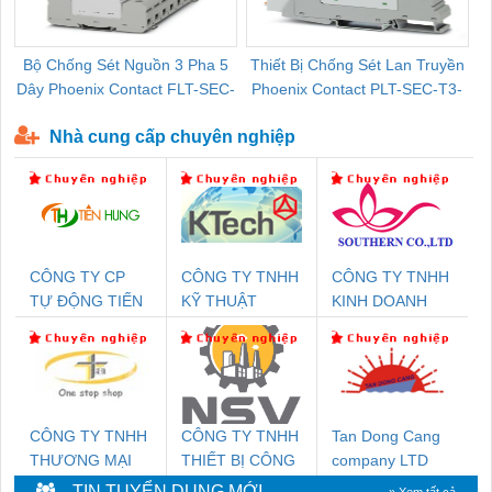
Bộ Chống Sét Nguồn 3 Pha 5
Thiết Bị Chống Sét Lan Truyền
B
Dây Phoenix Contact FLT-SEC-
Phoenix Contact PLT-SEC-T3-
P-T1-3S-440/35-FM - 2908264
230-FM-PT - 2907928
Nhà cung cấp chuyên nghiệp
CÔNG TY CP
CÔNG TY TNHH
CÔNG TY TNHH
TỰ ĐỘNG TIẾN
KỸ THUẬT
KINH DOANH
HƯNG
KTECH VIỆT
DỊCH VỤ XNK
NAM
PHƯƠNG NAM
CÔNG TY TNHH
CÔNG TY TNHH
Tan Dong Cang
THƯƠNG MẠI
THIẾT BỊ CÔNG
company LTD
THIÊN ÂN VIỆT
NGHIỆP NIHON
TIN TUYỂN DỤNG MỚI
» Xem tất cả