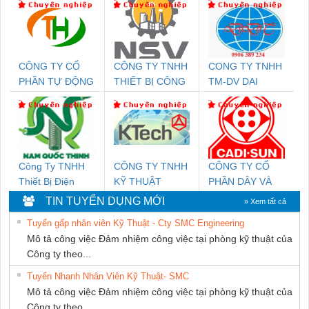
CÔNG TY CỔ
CÔNG TY TNHH
CONG TY TNHH
PHẦN TỰ ĐỘNG
THIẾT BỊ CÔNG
TM-DV DAI
TIẾN HƯNG
NGHIỆP NIHON
DONG THANH
SETSUBI VIỆT
NAM
Công Ty TNHH
CÔNG TY TNHH
CÔNG TY CỔ
Thiết Bị Điện
KỸ THUẬT
PHẦN DÂY VÀ
Nam Quốc Thịnh
KTECH VIỆT
CÁP ĐIỆN
TIN TUYỂN DỤNG MỚI
» Xem tất cả
NAM
THƯỢNG ĐÌNH
Tuyển gấp nhân viên Kỹ Thuật - Cty SMC Engineering
Mô tả công việc Đảm nhiệm công việc tại phòng kỹ thuật của
Công ty theo...
Tuyển Nhanh Nhân Viên Kỹ Thuật- SMC
Mô tả công việc Đảm nhiệm công việc tại phòng kỹ thuật của
Công ty theo...