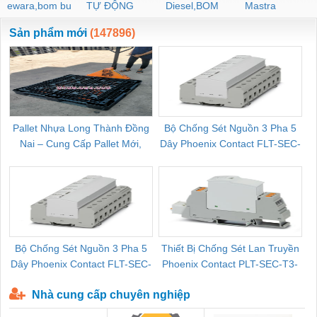
ewara,bom bu
TỰ ĐỘNG
Diesel,BOM
Mastra
ewara
CHUA CHAY
Sản phẩm mới
(147896)
Pallet Nhựa Long Thành Đồng
Bộ Chống Sét Nguồn 3 Pha 5
Nai – Cung Cấp Pallet Mới,
Dây Phoenix Contact FLT-SEC-
C
Pallet Cũ Giá Tốt
P-T1-3S-264/50-FM - 2909589
Bộ Chống Sét Nguồn 3 Pha 5
Thiết Bị Chống Sét Lan Truyền
B
Dây Phoenix Contact FLT-SEC-
Phoenix Contact PLT-SEC-T3-
P-T1-3S-440/35-FM - 2908264
230-FM-PT - 2907928
Nhà cung cấp chuyên nghiệp