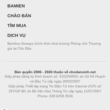
BAMIEN
CHÀO BÁN
TÌM MUA
DỊCH VỤ
Bamboo Airways chính thức khai trương Phòng chờ Thương
gia tại Côn Đảo
Bản quyền 2006 - 2026 thuộc về chodansinh.net
Giấy phép đăng ký Kinh doanh số: 4102048591 do Sở Kế Hoạch
và Đầu Tư cấp ngày 28/03/2007
Giấy phép Thiết lập trang Tin Điện Tử trên Internet (ICP) số:
297/GP-BC do Bộ Văn Hóa Thông Tin cấp ngày 12/07/2007
Phone: 028.6258.3536
Phòng trọ
|
https://bdsgroup.vn
https://kqxs123.com