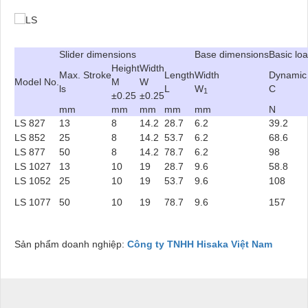
Slider dimensions
Base dimensions
Basic loa
Height
Width
Max. Stroke
Length
Width
Dynamic 
Model No.
M
W
ls
L
W
C
1
±0.25
±0.25
mm
mm
mm
mm
mm
N
LS 827
13
8
14.2
28.7
6.2
39.2
LS 852
25
8
14.2
53.7
6.2
68.6
LS 877
50
8
14.2
78.7
6.2
98
LS 1027
13
10
19
28.7
9.6
58.8
LS 1052
25
10
19
53.7
9.6
108
LS 1077
50
10
19
78.7
9.6
157
Sản phẩm doanh nghiệp:
Công ty TNHH Hisaka Việt Nam