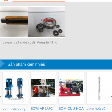
Linear ball silde (LS)
Vòng bi THK
Sản phẩm xem nhiều
‹
›
bom truc dung
BƠM ÁP LỰC
BOM CUU HOA
bơm hoả tiển