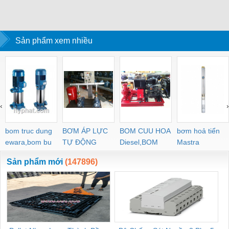
Sản phẩm xem nhiều
‹
›
bom truc dung
BƠM ÁP LỰC
BOM CUU HOA
bơm hoả tiển
ewara,bom bu
TỰ ĐỘNG
Diesel,BOM
Mastra
ewara
CHUA CHAY
Sản phẩm mới
(147896)