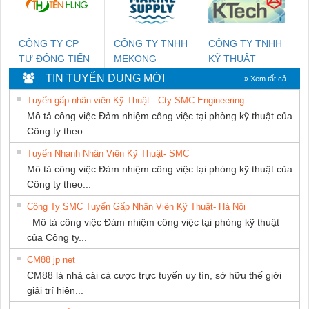
CÔNG TY CP
CÔNG TY TNHH
CÔNG TY TNHH
TỰ ĐỘNG TIẾN
MEKONG
KỸ THUẬT
HƯNG
MARINE
KTECH VIỆT
TIN TUYỂN DỤNG MỚI
» Xem tất cả
SUPPLY
NAM
Tuyển gấp nhân viên Kỹ Thuật - Cty SMC Engineering
Mô tả công việc Đảm nhiệm công việc tại phòng kỹ thuật của
Công ty theo...
Tuyển Nhanh Nhân Viên Kỹ Thuật- SMC
Mô tả công việc Đảm nhiệm công việc tại phòng kỹ thuật của
Công ty theo...
Công Ty SMC Tuyển Gấp Nhân Viên Kỹ Thuật- Hà Nội
Mô tả công việc Đảm nhiệm công việc tại phòng kỹ thuật
của Công ty...
CM88 jp net
CM88 là nhà cái cá cược trực tuyến uy tín, sở hữu thế giới
giải trí hiện...