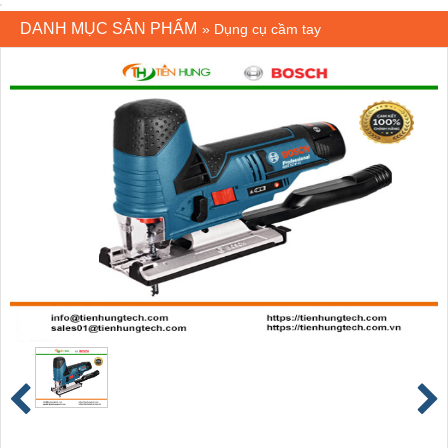
DANH MỤC SẢN PHẨM
»
Dụng cụ cầm tay