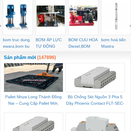
‹
›
bom truc dung
BƠM ÁP LỰC
BOM CUU HOA
bơm hoả tiển
ewara,bom bu
TỰ ĐỘNG
Diesel,BOM
Mastra
ewara
CHUA CHAY
Sản phẩm mới
(147896)
Pallet Nhựa Long Thành Đồng
Bộ Chống Sét Nguồn 3 Pha 5
Nai – Cung Cấp Pallet Mới,
Dây Phoenix Contact FLT-SEC-
C
Pallet Cũ Giá Tốt
P-T1-3S-264/50-FM - 2909589