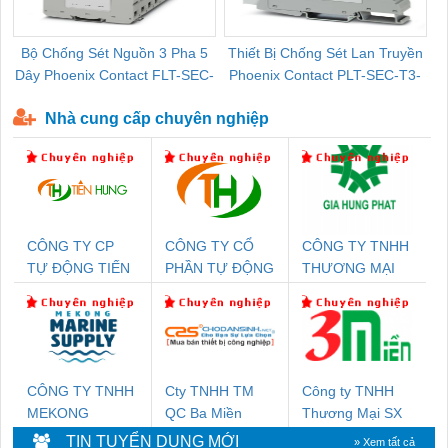
Bộ Chống Sét Nguồn 3 Pha 5
Thiết Bị Chống Sét Lan Truyền
B
Dây Phoenix Contact FLT-SEC-
Phoenix Contact PLT-SEC-T3-
P-T1-3S-440/35-FM - 2908264
230-FM-PT - 2907928
Nhà cung cấp chuyên nghiệp
CÔNG TY CP
CÔNG TY CỔ
CÔNG TY TNHH
TỰ ĐỘNG TIẾN
PHẦN TỰ ĐỘNG
THƯƠNG MẠI
HƯNG
TIẾN HƯNG
DỊCH VỤ KỸ
THUẬT ĐIỆN CƠ
GIA HƯNG
PHÁT
CÔNG TY TNHH
Cty TNHH TM
Công ty TNHH
MEKONG
QC Ba Miền
Thương Mại SX
MARINE SUPPLY
Ba Miền
TIN TUYỂN DỤNG MỚI
» Xem tất cả