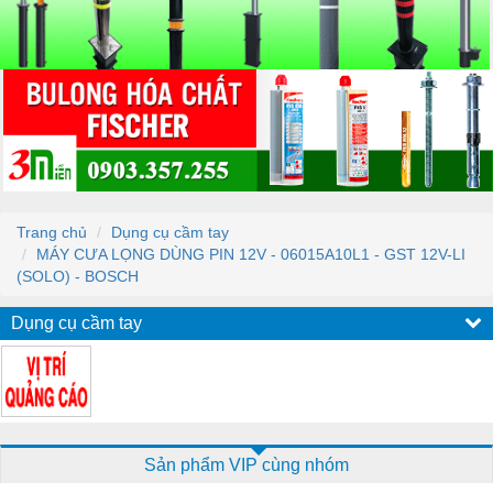
Trang chủ
Dụng cụ cầm tay
MÁY CƯA LỌNG DÙNG PIN 12V - 06015A10L1 - GST 12V-LI
(SOLO) - BOSCH
Dụng cụ cầm tay
Sản phẩm VIP cùng nhóm