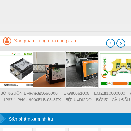
Sản phẩm cùng nhà cung cấp
‹
›
BỘ NGUỒN EMPARRO
2828550000 – IE-SW-
7760051005 – EM220-
1010000000 –
IP67 1 PHA - 9000-
ELB-08-8TX – BỘ
RTU-4DI2DO – ĐỒNG
2.5 – CẦU ĐẤU
11112-1962020 -
CHIA MẠNG 8 CỔNG
HỒ ĐO DÒNG ĐIỆN,
NỐI ĐẤT –
EMPARRO IP67
RJ45 – WEIDMULLER
ĐO ĐIỆN ÁP –
WEIDMULLE
POWER SUPPLY 1-
Sản phẩm xem nhiều
WEIDMULLER
TIENHUNGTE
PHASE