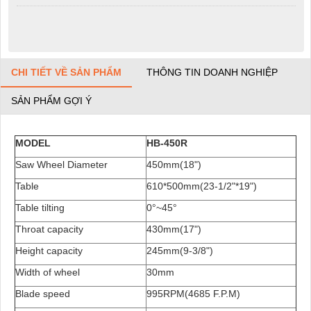
CHI TIẾT VỀ SẢN PHẨM
THÔNG TIN DOANH NGHIỆP
SẢN PHẨM GỢI Ý
MODEL
HB-450R
Saw Wheel Diameter
450mm(18")
Table
610*500mm(23-1/2"*19")
Table tilting
0°~45°
Throat capacity
430mm(17")
Height capacity
245mm(9-3/8")
Width of wheel
30mm
Blade speed
995RPM(4685 F.P.M)