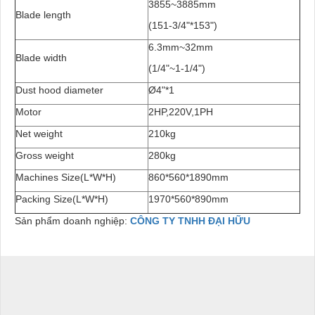
3855~3885mm
Blade length
(151-3/4"*153")
6.3mm~32mm
Blade width
(1/4"~1-1/4")
Dust hood diameter
Ø4"*1
Motor
2HP,220V,1PH
Net weight
210kg
Gross weight
280kg
Machines Size(L*W*H)
860*560*1890mm
Packing Size(L*W*H)
1970*560*890mm
Sản phẩm doanh nghiệp:
CÔNG TY TNHH ĐẠI HỮU