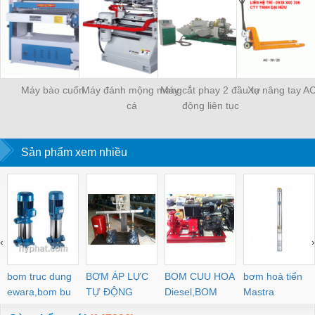
Máy bào cuốn
Máy đánh mộng mang
Máy cắt phay 2 đầu tự
Xe nâng tay A
cá
động liên tục
Sản phẩm xem nhiều
‹
›
bom truc dung
BƠM ÁP LỰC
BOM CUU HOA
bơm hoả tiển
ewara,bom bu
TỰ ĐỘNG
Diesel,BOM
Mastra
ewara
CHUA CHAY