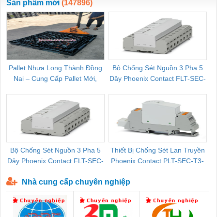
Sản phẩm mới
(147896)
Pallet Nhựa Long Thành Đồng
Bộ Chống Sét Nguồn 3 Pha 5
Nai – Cung Cấp Pallet Mới,
Dây Phoenix Contact FLT-SEC-
C
Pallet Cũ Giá Tốt
P-T1-3S-264/50-FM - 2909589
Bộ Chống Sét Nguồn 3 Pha 5
Thiết Bị Chống Sét Lan Truyền
B
Dây Phoenix Contact FLT-SEC-
Phoenix Contact PLT-SEC-T3-
P-T1-3S-440/35-FM - 2908264
230-FM-PT - 2907928
Nhà cung cấp chuyên nghiệp