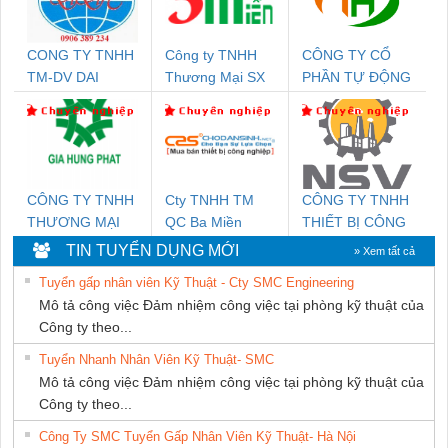
CONG TY TNHH
Công ty TNHH
CÔNG TY CỔ
TM-DV DAI
Thương Mại SX
PHẦN TỰ ĐỘNG
DONG THANH
Ba Miền
TIẾN HƯNG
CÔNG TY TNHH
Cty TNHH TM
CÔNG TY TNHH
THƯƠNG MẠI
QC Ba Miền
THIẾT BỊ CÔNG
DỊCH VỤ KỸ
NGHIỆP NIHON
TIN TUYỂN DỤNG MỚI
» Xem tất cả
THUẬT ĐIỆN CƠ
SETSUBI VIỆT
Tuyển gấp nhân viên Kỹ Thuật - Cty SMC Engineering
GIA HƯNG PHÁT
NAM
Mô tả công việc Đảm nhiệm công việc tại phòng kỹ thuật của
Công ty theo...
Tuyển Nhanh Nhân Viên Kỹ Thuật- SMC
Mô tả công việc Đảm nhiệm công việc tại phòng kỹ thuật của
Công ty theo...
Công Ty SMC Tuyển Gấp Nhân Viên Kỹ Thuật- Hà Nội