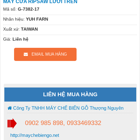
MÁY CƯA RIPSAW LƯỠI TRÊN
Mã số:
G-7382-17
Nhãn hiệu:
YUH FARN
Xuất xứ:
TAIWAN
Giá:
Liên hệ
EMAIL MUA HÀNG
LIÊN HỆ MUA HÀNG
Công Ty TNHH MÁY CHẾ BIẾN GỖ Thượng Nguyên
0902 985 898, 0933469332
http://maychebiengo.net