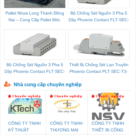
Pallet Nhựa Long Thành Đồng
Bộ Chống Sét Nguồn 3 Pha 5
Nai – Cung Cấp Pallet Mới,
Dây Phoenix Contact FLT-SEC-
C
Pallet Cũ Giá Tốt
P-T1-3S-264/50-FM - 2909589
Bộ Chống Sét Nguồn 3 Pha 5
Thiết Bị Chống Sét Lan Truyền
B
Dây Phoenix Contact FLT-SEC-
Phoenix Contact PLT-SEC-T3-
P-T1-3S-440/35-FM - 2908264
230-FM-PT - 2907928
Nhà cung cấp chuyên nghiệp
CÔNG TY TNHH
CÔNG TY TNHH
CÔNG TY TNHH
KỸ THUẬT
THƯƠNG MẠI
THIẾT BỊ CÔNG