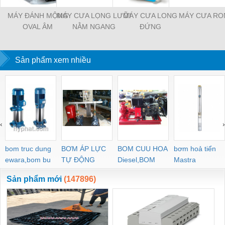
MÁY ĐÁNH MỘNG
MÁY CƯA LỌNG LƯỠI
MÁY CƯA LONG
MÁY CƯA RO
OVAL ÂM
NẰM NGANG
ĐỨNG
Sản phẩm xem nhiều
‹
›
bom truc dung
BƠM ÁP LỰC
BOM CUU HOA
bơm hoả tiển
ewara,bom bu
TỰ ĐỘNG
Diesel,BOM
Mastra
ewara
CHUA CHAY
Sản phẩm mới
(147896)