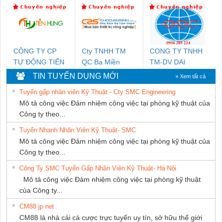
KTECH VIỆT
THIÊN ÂN VIỆT
NGHIỆP NIHON
NAM
NAM
SETSUBI VIỆT
NAM
CÔNG TY CP
Cty TNHH TM
CONG TY TNHH
TỰ ĐỘNG TIẾN
QC Ba Miền
TM-DV DAI
HƯNG
DONG THANH
TIN TUYỂN DỤNG MỚI
» Xem tất cả
Tuyển gấp nhân viên Kỹ Thuật - Cty SMC Engineering
Mô tả công việc Đảm nhiệm công việc tại phòng kỹ thuật của
Công ty theo...
Tuyển Nhanh Nhân Viên Kỹ Thuật- SMC
Mô tả công việc Đảm nhiệm công việc tại phòng kỹ thuật của
Công ty theo...
Công Ty SMC Tuyển Gấp Nhân Viên Kỹ Thuật- Hà Nội
Mô tả công việc Đảm nhiệm công việc tại phòng kỹ thuật
của Công ty...
CM88 jp net
CM88 là nhà cái cá cược trực tuyến uy tín, sở hữu thế giới