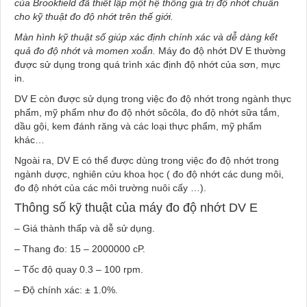
của Brookfield đã thiết lập một hệ thống giá trị độ nhớt chuẩn
cho kỹ thuật đo độ nhớt trên thế giới.
Màn hình kỹ thuật số giúp xác định chính xác và dễ dàng kết
quả đo độ nhớt và momen xoắn.
Máy đo độ nhớt DV E thường
được sử dụng trong quá trình xác định độ nhớt của sơn, mực
in.
DV E còn được sử dụng trong việc đo độ nhớt trong ngành thực
phẩm, mỹ phẩm như đo độ nhớt sôcôla, đo độ nhớt sữa tắm,
dầu gội, kem đánh răng và các loại thực phẩm, mỹ phẩm
khác…
Ngoài ra, DV E có thể được dùng trong việc đo độ nhớt trong
ngành dược, nghiên cứu khoa học ( đo độ nhớt các dung môi,
đo độ nhớt của các môi trường nuôi cấy …).
Thông số kỹ thuật của máy đo độ nhớt DV E
– Giá thành thấp và dễ sử dụng.
– Thang đo: 15 – 2000000 cP.
– Tốc độ quay 0.3 – 100 rpm.
– Độ chính xác: ± 1.0%.