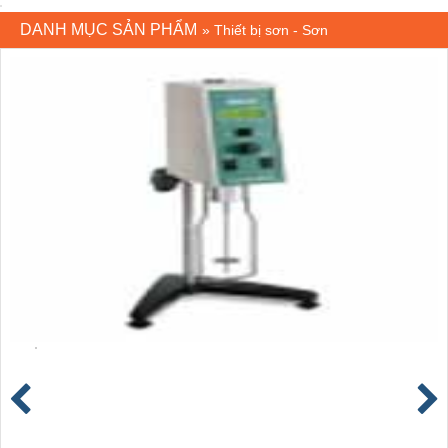
DANH MỤC SẢN PHẨM
»
Thiết bị sơn - Sơn