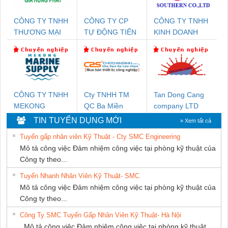
CÔNG TY TNHH
CÔNG TY CP
CÔNG TY TNHH
THƯƠNG MẠI
TỰ ĐỘNG TIẾN
KINH DOANH
DỊCH VỤ KỸ
HƯNG
DỊCH VỤ XNK
THUẬT ĐIỆN CƠ
PHƯƠNG NAM
GIA HƯNG PHÁT
CÔNG TY TNHH
Cty TNHH TM
Tan Dong Cang
MEKONG
QC Ba Miền
company LTD
MARINE SUPPLY
TIN TUYỂN DỤNG MỚI
» Xem tất cả
Tuyển gấp nhân viên Kỹ Thuật - Cty SMC Engineering
Mô tả công việc Đảm nhiệm công việc tại phòng kỹ thuật của
Công ty theo...
Tuyển Nhanh Nhân Viên Kỹ Thuật- SMC
Mô tả công việc Đảm nhiệm công việc tại phòng kỹ thuật của
Công ty theo...
Công Ty SMC Tuyển Gấp Nhân Viên Kỹ Thuật- Hà Nội
Mô tả công việc Đảm nhiệm công việc tại phòng kỹ thuật