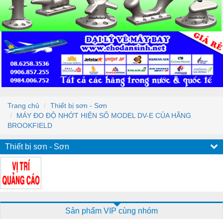
Trang chủ
Thiết bị sơn - Sơn
MÁY ĐO ĐỘ NHỚT HIỆN SỐ MODEL DV-E CỦA HÃNG
BROOKFIELD
Thiết bị sơn - Sơn
Sản phẩm VIP cùng nhóm