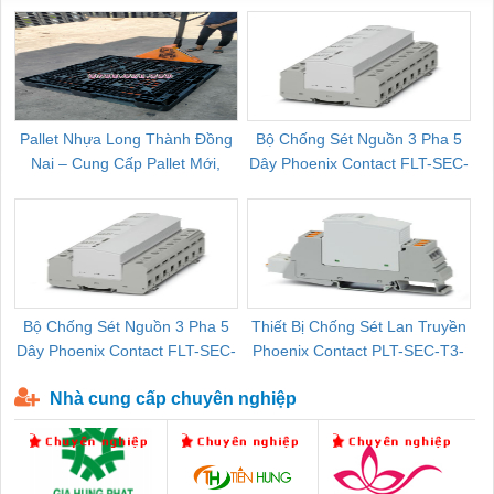
Pallet Nhựa Long Thành Đồng
Bộ Chống Sét Nguồn 3 Pha 5
Nai – Cung Cấp Pallet Mới,
Dây Phoenix Contact FLT-SEC-
C
Pallet Cũ Giá Tốt
P-T1-3S-264/50-FM - 2909589
Bộ Chống Sét Nguồn 3 Pha 5
Thiết Bị Chống Sét Lan Truyền
B
Dây Phoenix Contact FLT-SEC-
Phoenix Contact PLT-SEC-T3-
P-T1-3S-440/35-FM - 2908264
230-FM-PT - 2907928
Nhà cung cấp chuyên nghiệp