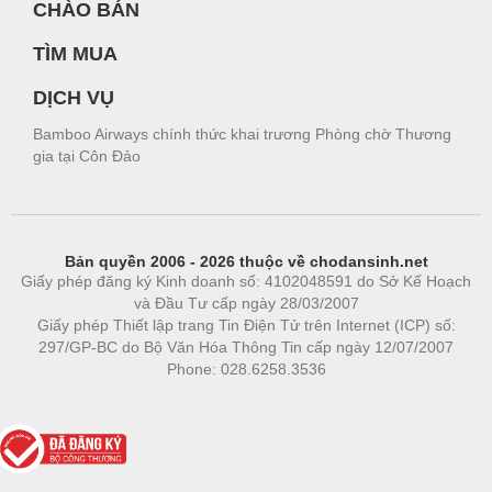
CHÀO BÁN
TÌM MUA
DỊCH VỤ
Bamboo Airways chính thức khai trương Phòng chờ Thương
gia tại Côn Đảo
Bản quyền 2006 - 2026 thuộc về chodansinh.net
Giấy phép đăng ký Kinh doanh số: 4102048591 do Sở Kế Hoạch
và Đầu Tư cấp ngày 28/03/2007
Giấy phép Thiết lập trang Tin Điện Tử trên Internet (ICP) số:
297/GP-BC do Bộ Văn Hóa Thông Tin cấp ngày 12/07/2007
Phone: 028.6258.3536
Phòng trọ
|
https://bdsgroup.vn
https://kqxs123.com