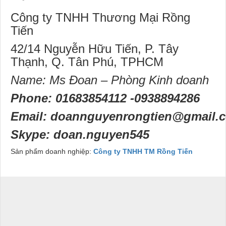
Công ty TNHH Thương Mại Rồng
Tiến
42/14 Nguyễn Hữu Tiến, P. Tây
Thạnh, Q. Tân Phú, TPHCM
Name:
Ms Đoan – Phòng Kinh doanh
Phone:
01683854112 -0938894286
Email:
doannguyen
rongtien@
gmail.
Skype:
doan.nguyen545
Sản phẩm doanh nghiệp:
Công ty TNHH TM Rồng Tiến