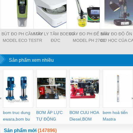
BÚT ĐO PH CẦM TAY
MÁY LY TÂM BOECO -
MÁY ĐO PH ĐỂ BÀN
MÁY ĐO ĐỘ ỔN
MODEL ECO TESTR
ĐỨC
MODEL PH 2700
CƠ HỌC CỦA C
PH2 EUTECH -
EUTECH -
HÃNG LATEXM
SINGAPORE
SINGAPORE
XUẤT XỨ ANH 
Sản phẩm xem nhiều
‹
›
bom truc dung
BƠM ÁP LỰC
BOM CUU HOA
bơm hoả tiển
ewara,bom bu
TỰ ĐỘNG
Diesel,BOM
Mastra
ewara
CHUA CHAY
Sản phẩm mới
(147896)