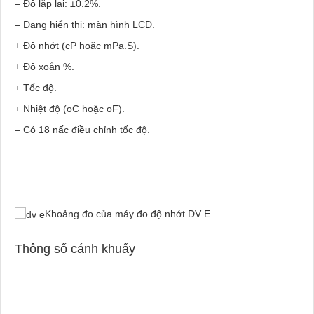
– Độ lặp lại: ±0.2%.
– Dạng hiển thị: màn hình LCD.
+ Độ nhớt (cP hoặc mPa.S).
+ Độ xoắn %.
+ Tốc độ.
+ Nhiệt độ (
o
C hoặc
o
F).
– Có 18 nấc điều chỉnh tốc độ.
Khoảng đo của máy đo độ nhớt DV E
Thông số cánh khuấy