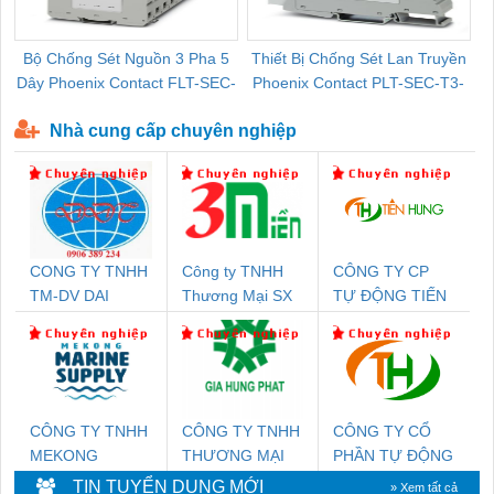
Bộ Chống Sét Nguồn 3 Pha 5
Thiết Bị Chống Sét Lan Truyền
B
Dây Phoenix Contact FLT-SEC-
Phoenix Contact PLT-SEC-T3-
P-T1-3S-440/35-FM - 2908264
230-FM-PT - 2907928
Nhà cung cấp chuyên nghiệp
CONG TY TNHH
Công ty TNHH
CÔNG TY CP
TM-DV DAI
Thương Mại SX
TỰ ĐỘNG TIẾN
DONG THANH
Ba Miền
HƯNG
CÔNG TY TNHH
CÔNG TY TNHH
CÔNG TY CỔ
MEKONG
THƯƠNG MẠI
PHẦN TỰ ĐỘNG
MARINE SUPPLY
DỊCH VỤ KỸ
TIẾN HƯNG
TIN TUYỂN DỤNG MỚI
» Xem tất cả