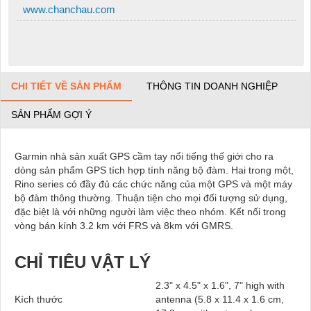
www.chanchau.com
CHI TIẾT VỀ SẢN PHẨM
THÔNG TIN DOANH NGHIỆP
SẢN PHẨM GỢI Ý
Garmin nhà sản xuất GPS cầm tay nổi tiếng thế giới cho ra
dòng sản phẩm GPS tích hợp tính năng bộ đàm. Hai trong một,
Rino series có đầy đủ các chức năng của một GPS và một máy
bộ đàm thông thường. Thuận tiện cho mọi đối tượng sử dụng,
đặc biệt là với những người làm việc theo nhóm. Kết nối trong
vòng bán kính 3.2 km với FRS và 8km với GMRS
.
CH
Ỉ
TIÊU V
Ậ
T
LÝ
2.3" x 4.5" x 1.6", 7" high with
Kích thước
antenna (5.8 x 11.4 x 1.6 cm,