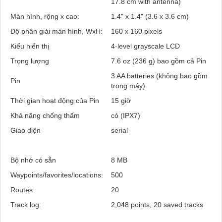
17.8 cm with antenna)
Màn hình, rộng x cao:
1.4" x 1.4" (3.6 x 3.6 cm)
Độ phân giải màn hình, WxH:
160 x 160 pixels
Kiểu hiển thị
4-level grayscale LCD
Trọng lượng
7.6 oz (236 g) bao gồm cả Pin
3 AA batteries (không bao gồm
Pin
trong máy)
Thời gian hoạt động của Pin
15 giờ
Khả năng chống thấm
có (IPX7)
Giao diện
serial
Bộ nhớ có sẵn
8 MB
Waypoints/favorites/locations:
500
Routes:
20
Track log:
2,048 points, 20 saved tracks