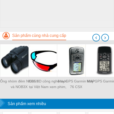
Sản phẩm cùng nhà cung cấp
‹
›
Ống nhòm đêm NOB5X
Kính 3D công nghệ mới
Máy GPS Garmin MAP
Máy GPS Garmi
và NOB3X
tại Việt Nam xem phim,
76 CSX
chơi game 3D.
Sản phẩm xem nhiều