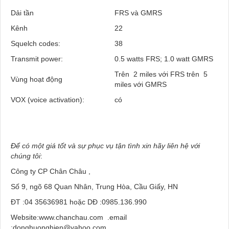
Dải tần
FRS và GMRS
Kênh
22
Squelch codes:
38
Transmit power:
0.5 watts FRS; 1.0 watt GMRS
Trên
2 miles với FRS trên
5
Vùng hoạt động
miles với GMRS
VOX (voice activation):
có
Để có một giá tốt và sự phục vụ tận tình xin hãy liên hệ với
chúng tôi
:
Công ty CP Chân Châu ,
Số 9, ngõ 68 Quan Nhân, Trung Hòa, Cầu Giấy, HN
ĐT :04 35636981 hoặc DĐ :0985.136.990
Website:www.chanchau.com .email
:
donghuonghien@yahoo.com