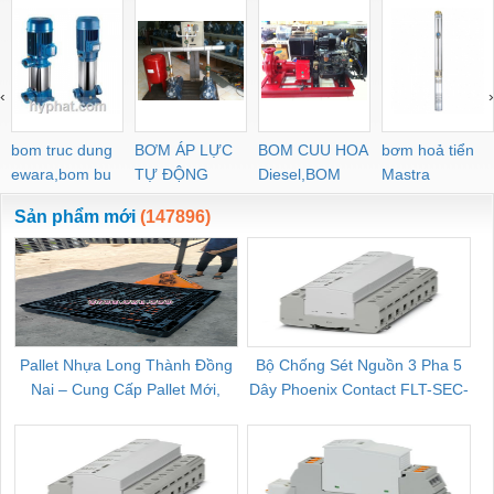
‹
›
bom truc dung
BƠM ÁP LỰC
BOM CUU HOA
bơm hoả tiển
ewara,bom bu
TỰ ĐỘNG
Diesel,BOM
Mastra
ewara
CHUA CHAY
Sản phẩm mới
(147896)
Pallet Nhựa Long Thành Đồng
Bộ Chống Sét Nguồn 3 Pha 5
Nai – Cung Cấp Pallet Mới,
Dây Phoenix Contact FLT-SEC-
C
Pallet Cũ Giá Tốt
P-T1-3S-264/50-FM - 2909589