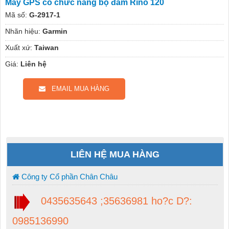
Máy GPS có chức năng bộ đàm Rino 120
Mã số:
G-2917-1
Nhãn hiệu:
Garmin
Xuất xứ:
Taiwan
Giá:
Liên hệ
EMAIL MUA HÀNG
LIÊN HỆ MUA HÀNG
Công ty Cổ phần Chân Châu
0435635643 ;35636981 ho?c D?:
0985136990