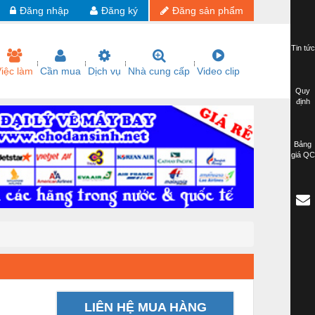
Đăng nhập
Đăng ký
Đăng sản phẩm
Tin tức
iệc làm
Cần mua
Dịch vụ
Nhà cung cấp
Video clip
Quy
định
Bảng
giá QC
LIÊN HỆ MUA HÀNG