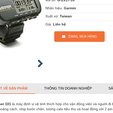
Nhãn hiệu:
Garmin
Xuất xứ:
Taiwan
Giá:
Liên hệ
EMAIL MUA HÀNG
ẾT VỀ SẢN PHẨM
THÔNG TIN DOANH NGHIỆP
SẢ
er 101
là máy định vị vệ tinh thích hợp cho vận động viên và người đi 
hoảng cách, nhịp bước chân, lượng calo tiêu thụ và hoạt động với 2 pin