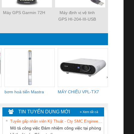
Máy GPS Garmin 72H
Máy định vị vệ tinh
Máy GPS có 
GPS HI-204-III-USB
bộ đàm Ri
Riceiver
›
bơm hoả tiển Mastra
MÁY CHIẾU VPL-TX7
BOM DINH
WHITE
TIN TUYỂN DỤNG MỚI
» Xem tất cả
Tuyển gấp nhân viên Kỹ Thuật - Cty SMC Engineering
Mô tả công việc Đảm nhiệm công việc tại phòng