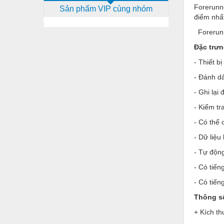
Forerunne
Sản phẩm VIP cùng nhóm
Dịch vụ - Thi công
điểm nhất
Điện công nghiệp
Forerunn
Điện gia dụng
Đặc trưn
- Thiết bị
Điện Lạnh
- Đánh dấ
Đóng tàu Thiết bị
- Ghi lại
Đúc chính xác Thiết bị
- Kiểm tr
Dụng cụ cầm tay
- Có thể 
Dụng cụ cắt gọt
- Dữ liệu
- Tự độn
Dụng cụ điện
- Có tiến
Dụng cụ đo
- Có tiến
Gỗ - Trang thiết bị
Thông s
Hàn cắt - Thiết bị
+ Kích th