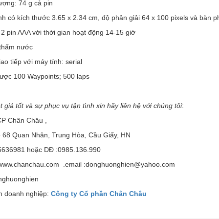
ượng: 74 g cả pin
h có kích thước 3.65 x 2.34 cm, độ phân giải 64 x 100 pixels và bàn p
2 pin AAA với thời gian hoạt động 14-15 giờ
thấm nước
ao tiếp với máy tính: serial
ược 100 Waypoints; 500 laps
 giá tốt và sự phục vụ tận tình xin hãy liên hệ với chúng tôi
:
CP Chân Châu ,
õ 68 Quan Nhân, Trung Hòa, Cầu Giấy, HN
5636981 hoặc DĐ :0985.136.990
www.chanchau.com .email :
donghuonghien@yahoo.com
nghuonghien
 doanh nghiệp:
Công ty Cổ phần Chân Châu