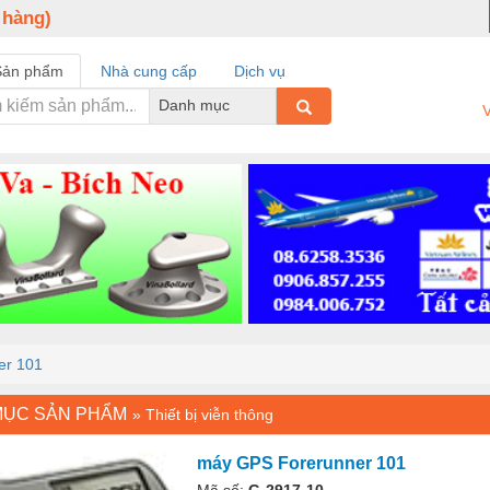
 hàng)
Sản phẩm
Nhà cung cấp
Dịch vụ
Danh mục
V
er 101
MỤC SẢN PHẨM
»
Thiết bị viễn thông
máy GPS Forerunner 101
Mã số:
G-2917-10