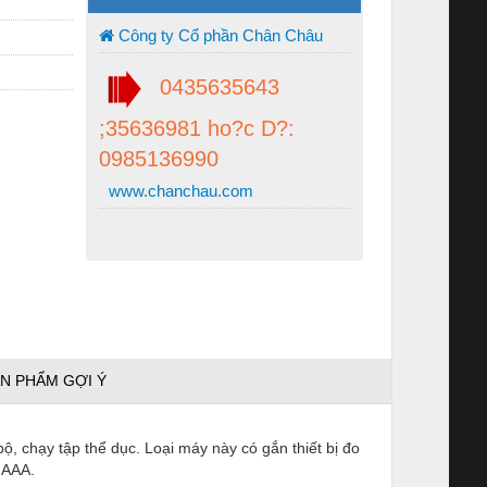
Công ty Cổ phần Chân Châu
0435635643
;35636981 ho?c D?:
0985136990
www.chanchau.com
N PHẨM GỢI Ý
bộ, chạy tập thể dục. Loại máy này có gắn thiết bị đo
 AAA.