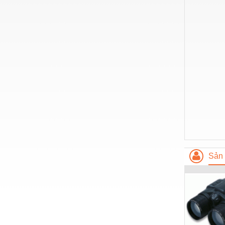
Nước-Vật tư thiết bị
Phốt cơ khí
Sắt, thép, inox các loại
Thí nghiệm-Trang thiết bị
Thiết bị chiếu sáng
Thiết bị chống sét
Thiết bị an ninh
Thiết bị công nghiệp
Sản 
Thiết bị công trình
Thiết bị điện
Thiết bị giáo dục
Thiết bị khác