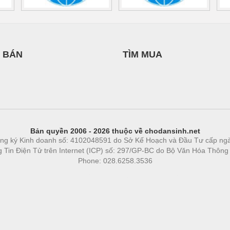
 BÁN
TÌM MUA
Bản quyền 2006 - 2026 thuộc về chodansinh.net
ng ký Kinh doanh số: 4102048591 do Sở Kế Hoạch và Đầu Tư cấp ng
ng Tin Điện Tử trên Internet (ICP) số: 297/GP-BC do Bộ Văn Hóa Thông
Phone: 028.6258.3536
Phòng trọ
|
https://bdsgroup.vn
https://kqxs123.com