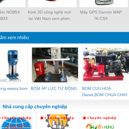
đêm NOB5X
Kính 3D công nghệ mới
Máy GPS Garmin MAP
OB3X
tại Việt Nam xem phim,
76 CSX
chơi game 3D.
ẩm xem nhiều
dung ewara,bom
BƠM ÁP LỰC TỰ ĐỘNG
BOM CUU HOA
Diesel,BOM CHUA CHAY
Nhà cung cấp chuyên nghiệp