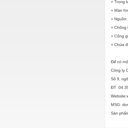
Hóa chất-Trang thiết bị
+ Trọng l
+ Màn hìn
Kệ công nghiệp
+ Nguồn: 
Khí nén - Thiết bị
+ Chống 
Khuôn mẫu - Phụ tùng
+ Cổng gi
Lọc công nghiệp
+ Chứa đ
Máy công cụ - Phụ tùng
Để có một
Mỏ - Trang thiết bị
Công ty 
Mô tơ - Hộp số
Số 9, ng
Môi trường - Thiết bị
ĐT :04 3
Nâng hạ - Trang thiết bị
Website:
Nội - Ngoại thất - văn phòng
MSG: do
Sản phẩm
Nồi hơi - Trang thiết bị
Nông nghiệp - Thiết bị