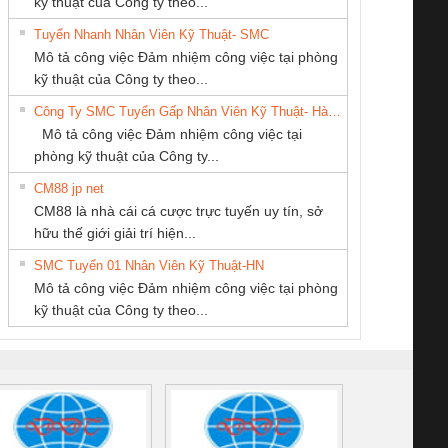
kỹ thuật của Công ty theo...
Tuyển Nhanh Nhân Viên Kỹ Thuật- SMC
Cty TNHH TM QC
CÔNG TY TNHH
Công Ty TNHH
 Le An Toàn
Bộ giám sát chuỗi
Bộ giám sát dòng
Bộ ng
Mô tả công việc Đảm nhiệm công việc tại phòng
Ba Miền
THƯƠNG MẠI
Thiết Bị Điện Nam
enix Contact
tấm pin
điện chuỗi
ray W
kỹ thuật của Công ty theo...
THIÊN ÂN VIỆT
Quốc Thịnh
6960 – PSR-
TRANSCLINIC 16I+
TRANSCLINIC 16I+
BAS 
Công Ty SMC Tuyển Gấp Nhân Viên Kỹ Thuật- Hà Nội
NAM
SCP-
1K5 L (2433950000)
(2008130000)
(28
Mô tả công việc Đảm nhiệm công việc tại
/FSP/2X1/1X2
phòng kỹ thuật của Công ty...
CM88 jp net
CÔNG TY TNHH
CÔNG TY TNHH
CÔNG TY TNHH
CM88 là nhà cái cá cược trực tuyến uy tín, sở
KỸ THUẬT KTECH
THƯƠNG MẠI
KINH DOANH
iám sát chuỗi
Bộ chỉnh lưu nguồn
Nẹp nhôm chống
Bộ c
hữu thế giới giải trí hiện...
VIỆT NAM
DỊCH VỤ KỸ
DỊCH VỤ XNK
tấm pin
điện TRANSCLINIC
trơn Đà Nẵng
giám 
THUẬT ĐIỆN CƠ
PHƯƠNG NAM
SMC Tuyển 01 Nhân Viên Kỹ Thuật-HN
SCLINIC 16I+
BKE 1K5.4
Sola
GIA HƯNG PHÁT
Mô tả công việc Đảm nhiệm công việc tại phòng
 (2502520000)
(7791400879)2. Giá
TRAN
kỹ thuật của Công ty theo...
1K5.4