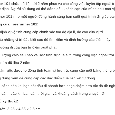
r 101 chứa dữ liệu tới 2 năm phục vụ cho công việc luyện tập ngoài tr
 định. Người sử dụng có thể đánh dấu khách sạn của mình như một vị t
er 101 như một người đồng hành cùng bạn suốt quá trình đi, giúp bạ
g của Forerunner 101:
 định vị vệ tinh cung cấp chính xác toạ độ địa lí, độ cao của vị trí
u những vị trí đặc biệt sau đó tìm kiếm và định hướng các điểm này n
 đường đi của bạn từ điểm xuất phát
a lượng calo tiêu hao và ước tính sự quá sức trong công việc ngoài trời.
chứa dữ liệu 2 năm
 làm việc được tự động tính toán và lưu trữ, cung cấp một bảng thông 
g dừng xem để cung cấp các đặc điểm của liên kết tự động
g cảnh báo khi bạn bắt đầu đi nhanh hơn hoặc chậm hơn tốc độ đề ngh
g cảnh báo khi bạn cần thời gian và khoảng cách trong chuyến đi.
ố kỹ thuật:
ước: 8.28 x 4.35 x 2.3 cm