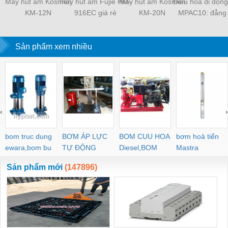
Máy hút ẩm Kosmen
máy hút ẩm Fujie HM-
Máy hút ẩm Kosmen
Điều hòa di động
KM-12N
916EC giá rẻ
KM-20N
MPAC10: đẳng
Sản phẩm xem nhiều
‹
›
bom truc dung
BƠM ÁP LỰC
BOM CUU HOA
bơm hoả tiển
ewara,bom bu
TỰ ĐỘNG
Diesel,BOM
Mastra
ewara
CHUA CHAY
Sản phẩm mới
(147896)