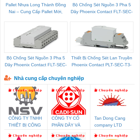
Pallet Nhựa Long Thành Đồng
Bộ Chống Sét Nguồn 3 Pha 5
Nai – Cung Cấp Pallet Mới,
Dây Phoenix Contact FLT-SEC-
C
Pallet Cũ Giá Tốt
P-T1-3S-264/50-FM - 2909589
Bộ Chống Sét Nguồn 3 Pha 5
Thiết Bị Chống Sét Lan Truyền
B
Dây Phoenix Contact FLT-SEC-
Phoenix Contact PLT-SEC-T3-
P-T1-3S-440/35-FM - 2908264
230-FM-PT - 2907928
Nhà cung cấp chuyên nghiệp
CÔNG TY TNHH
CÔNG TY CỔ
Tan Dong Cang
THIẾT BỊ CÔNG
PHẦN DÂY VÀ
company LTD
NGHIỆP NIHON
CÁP ĐIỆN
SETSUBI VIỆT
THƯỢNG ĐÌNH