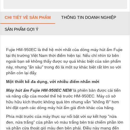
CHI TIẾT VỀ SẢN PHẨM
THÔNG TIN DOANH NGHIỆP
SẢN PHẨM GỢI Ý
Fujie HM-950EC là thế hệ mới nhất của dòng máy hút ẩm Fujie
tại thị trường Việt Nam thời điểm hiện tại. Nếu chỉ nhìn từ bên
ngoài bạn sẽ không thấy được sự quá khác biệt của sản phẩm
này, nhưng "ẩn sâu" trong đó là một sự khác biệt rất lớn so với
phần còn lại đấy.
Một thiết kế đa dụng, với nhiều điểm nhấn mới
Máy hút ẩm Fujie HM-950EC NEW
là phiên bản được cải tiển
và nâng cấp của model thế hệ trước HM-950EC. Máy có sở
hữu hữu kích thước không quá lớn nhưng vẫn "khổng lồ" hơn
khi đặt cạnh các dòng máy hút ẩm giá đình khác của hãng.
Phía mặt trước của máy thực sự nổi bật với sự kết hợp "nửa
đen, nửa trắng" của phần vỏ màu trắng bên trái chiếm phần lớn
và phần cửa thoát gió màu đen bên phải. Điều này mang đến