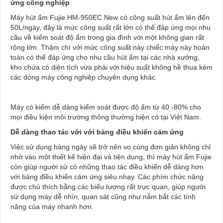
ứng công nghiệp
Máy hút ẩm Fujie HM-950EC New có công suất hút ẩm lên đến
50L/ngày, đây là mức công suất rất lớn có thế đáp ứng mọi nhu
cầu về kiểm soát độ ẩm trong gia đình với một không gian rất
rộng lớn. Thậm chí với mức công suất này chiếc máy này hoàn
toàn có thể đáp ứng cho nhu cầu hút ẩm tại các nhà xưởng,
kho chứa có diện tích vừa phải với hiệu suất không hề thua kém
các dòng máy công nghiệp chuyên dụng khác.
Máy có kiểm dễ dàng kiểm soát được độ ẩm từ 40 -80% cho
mọi điều kiện môi trường thông thường hiện có tại Việt Nam.
Dễ dàng thao tác với với bảng điều khiển cảm ứng
Việc sử dụng hàng ngày sẽ trở nên vo cùng đơn giản không chỉ
nhờ vào một thiết kế hiện đại và tiện dụng, thì máy hút ẩm Fujie
còn giúp người sử có những thao tác điều khiển dễ dàng hơn
với bảng điều khiển cảm ứng siêu nhạy. Các phím chức năng
được chú thích bằng các biểu tượng rất trực quan, giúp người
sử dụng máy dễ nhìn, quan sát cũng như nắm bắt các tính
năng của máy nhanh hơn.