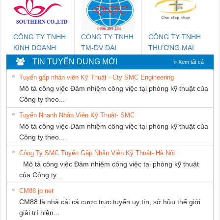
NAM
CÔNG TY TNHH
CONG TY TNHH
CÔNG TY TNHH
KINH DOANH
TM-DV DAI
THƯƠNG MẠI
DỊCH VỤ XNK
DONG THANH
THIÊN ÂN VIỆT
TIN TUYỂN DỤNG MỚI
» Xem tất cả
PHƯƠNG NAM
NAM
Tuyển gấp nhân viên Kỹ Thuật - Cty SMC Engineering
Mô tả công việc Đảm nhiệm công việc tại phòng kỹ thuật của
Công ty theo...
Tuyển Nhanh Nhân Viên Kỹ Thuật- SMC
Mô tả công việc Đảm nhiệm công việc tại phòng kỹ thuật của
Công ty theo...
Công Ty SMC Tuyển Gấp Nhân Viên Kỹ Thuật- Hà Nội
Mô tả công việc Đảm nhiệm công việc tại phòng kỹ thuật
của Công ty...
CM88 jp net
CM88 là nhà cái cá cược trực tuyến uy tín, sở hữu thế giới
giải trí hiện...