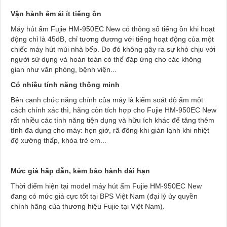
Vận hành êm ái ít tiếng ồn
Máy hút ẩm Fujie HM-950EC New có thông số tiếng ồn khi hoạt
động chỉ là 45dB, chỉ tương đương với tiếng hoạt động của một
chiếc máy hút mùi nhà bếp. Do đó không gây ra sự khó chịu với
người sử dụng và hoàn toàn có thế đáp ứng cho các không
gian như văn phòng, bệnh viện...
Có nhiều tính năng thông minh
Bên cạnh chức năng chính của máy là kiểm soát độ ẩm một
cách chính xác thì, hãng còn tích hợp cho Fujie HM-950EC New
rất nhiều các tính năng tiện dụng và hữu ích khác để tăng thêm
tính đa dụng cho máy: hẹn giờ, rã đông khi giàn lạnh khi nhiệt
độ xướng thấp, khóa trẻ em...
Mức giá hấp dẫn, kèm bảo hành dài hạn
Thời điểm hiện tại model máy hút ẩm Fujie HM-950EC New
đang có mức giá cực tốt tại BPS Việt Nam (đại lý ủy quyền
chính hãng của thương hiệu Fujie tại Việt Nam).