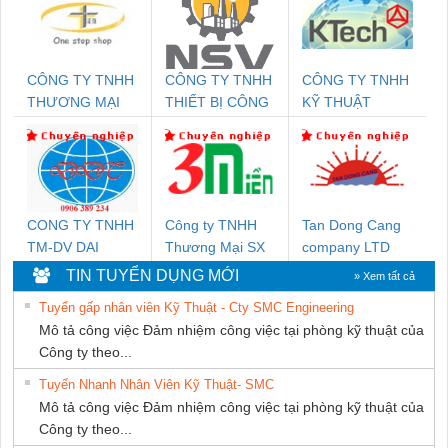
CÔNG TY TNHH
CÔNG TY TNHH
CÔNG TY TNHH
THƯƠNG MẠI
THIẾT BỊ CÔNG
KỸ THUẬT
THIÊN ÂN VIỆT
NGHIỆP NIHON
KTECH VIỆT
NAM
SETSUBI VIỆT
NAM
NAM
CONG TY TNHH
Công ty TNHH
Tan Dong Cang
TM-DV DAI
Thương Mại SX
company LTD
DONG THANH
Ba Miền
TIN TUYỂN DỤNG MỚI
» Xem tất cả
Tuyển gấp nhân viên Kỹ Thuật - Cty SMC Engineering
Mô tả công việc Đảm nhiệm công việc tại phòng kỹ thuật của
Công ty theo...
Tuyển Nhanh Nhân Viên Kỹ Thuật- SMC
Mô tả công việc Đảm nhiệm công việc tại phòng kỹ thuật của
Công ty theo...