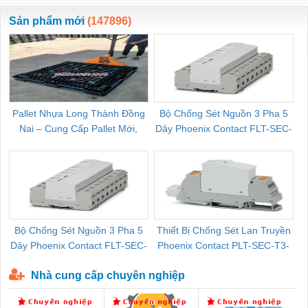
ewara
CHUA CHAY
Sản phẩm mới
(147896)
Pallet Nhựa Long Thành Đồng
Bộ Chống Sét Nguồn 3 Pha 5
Nai – Cung Cấp Pallet Mới,
Dây Phoenix Contact FLT-SEC-
C
Pallet Cũ Giá Tốt
P-T1-3S-264/50-FM - 2909589
Bộ Chống Sét Nguồn 3 Pha 5
Thiết Bị Chống Sét Lan Truyền
B
Dây Phoenix Contact FLT-SEC-
Phoenix Contact PLT-SEC-T3-
P-T1-3S-440/35-FM - 2908264
230-FM-PT - 2907928
Nhà cung cấp chuyên nghiệp