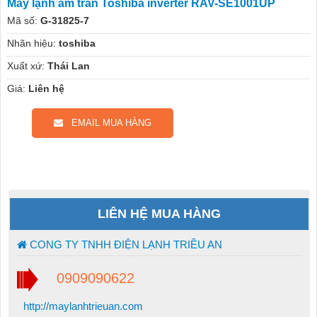
Máy lạnh âm trần Toshiba inverter RAV-SE1001UP
Mã số:
G-31825-7
Nhãn hiệu:
toshiba
Xuất xứ:
Thái Lan
Giá:
Liên hệ
EMAIL MUA HÀNG
LIÊN HỆ MUA HÀNG
CONG TY TNHH ĐIỆN LẠNH TRIỀU AN
0909090622
http://maylanhtrieuan.com