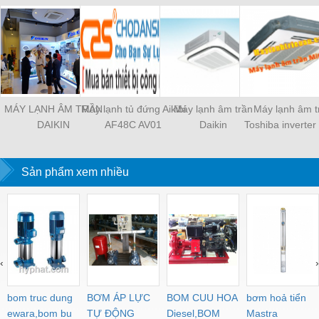
MÁY LẠNH ÂM TRẦN
Máy lạnh tủ đứng Aikibi
Máy lạnh âm trần
Máy lạnh âm t
DAIKIN
AF48C AV01
Daikin
Toshiba inverter
FCNQ13MV1/RNQ13MV1
FCNQ18MV1/RNQ18MV1
SE1001UP
- R410
R410
Sản phẩm xem nhiều
‹
›
bom truc dung
BƠM ÁP LỰC
BOM CUU HOA
bơm hoả tiển
ewara,bom bu
TỰ ĐỘNG
Diesel,BOM
Mastra