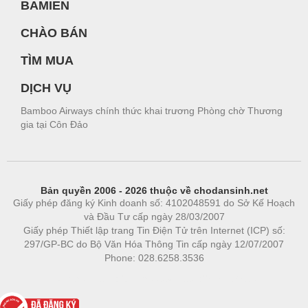
BAMIEN
CHÀO BÁN
TÌM MUA
DỊCH VỤ
Bamboo Airways chính thức khai trương Phòng chờ Thương
gia tại Côn Đảo
Bản quyền 2006 - 2026 thuộc về chodansinh.net
Giấy phép đăng ký Kinh doanh số: 4102048591 do Sở Kế Hoạch
và Đầu Tư cấp ngày 28/03/2007
Giấy phép Thiết lập trang Tin Điện Tử trên Internet (ICP) số:
297/GP-BC do Bộ Văn Hóa Thông Tin cấp ngày 12/07/2007
Phone: 028.6258.3536
Phòng trọ
|
https://bdsgroup.vn
https://kqxs123.com