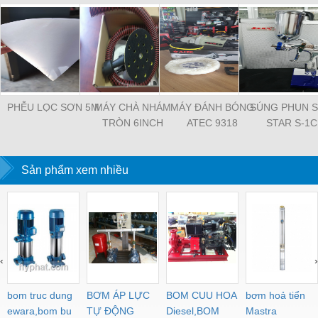
PHỄU LỌC SƠN 5M
MÁY CHÀ NHÁM
MÁY ĐÁNH BÓNG
SÚNG PHUN 
TRÒN 6INCH
ATEC 9318
STAR S-1C
Sản phẩm xem nhiều
‹
›
bom truc dung
BƠM ÁP LỰC
BOM CUU HOA
bơm hoả tiển
ewara,bom bu
TỰ ĐỘNG
Diesel,BOM
Mastra