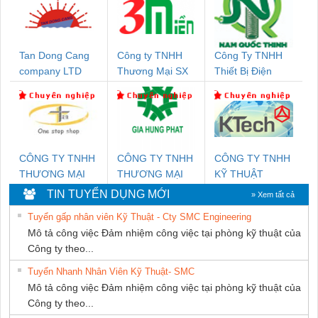
Tan Dong Cang
Công ty TNHH
Công Ty TNHH
company LTD
Thương Mại SX
Thiết Bị Điện
Ba Miền
Nam Quốc Thịnh
CÔNG TY TNHH
CÔNG TY TNHH
CÔNG TY TNHH
THƯƠNG MẠI
THƯƠNG MẠI
KỸ THUẬT
THIÊN ÂN VIỆT
DỊCH VỤ KỸ
KTECH VIỆT
TIN TUYỂN DỤNG MỚI
» Xem tất cả
NAM
THUẬT ĐIỆN CƠ
NAM
Tuyển gấp nhân viên Kỹ Thuật - Cty SMC Engineering
GIA HƯNG
Mô tả công việc Đảm nhiệm công việc tại phòng kỹ thuật của
PHÁT
Công ty theo...
Tuyển Nhanh Nhân Viên Kỹ Thuật- SMC
Mô tả công việc Đảm nhiệm công việc tại phòng kỹ thuật của
Công ty theo...