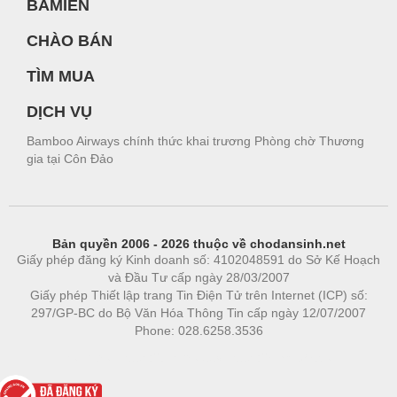
BAMIEN
CHÀO BÁN
TÌM MUA
DỊCH VỤ
Bamboo Airways chính thức khai trương Phòng chờ Thương
gia tại Côn Đảo
Bản quyền 2006 - 2026 thuộc về chodansinh.net
Giấy phép đăng ký Kinh doanh số: 4102048591 do Sở Kế Hoạch
và Đầu Tư cấp ngày 28/03/2007
Giấy phép Thiết lập trang Tin Điện Tử trên Internet (ICP) số:
297/GP-BC do Bộ Văn Hóa Thông Tin cấp ngày 12/07/2007
Phone: 028.6258.3536
Phòng trọ
|
https://bdsgroup.vn
https://kqxs123.com