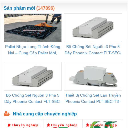
ewara
CHUA CHAY
Sản phẩm mới
(147896)
Pallet Nhựa Long Thành Đồng
Bộ Chống Sét Nguồn 3 Pha 5
Nai – Cung Cấp Pallet Mới,
Dây Phoenix Contact FLT-SEC-
C
Pallet Cũ Giá Tốt
P-T1-3S-264/50-FM - 2909589
Bộ Chống Sét Nguồn 3 Pha 5
Thiết Bị Chống Sét Lan Truyền
B
Dây Phoenix Contact FLT-SEC-
Phoenix Contact PLT-SEC-T3-
P-T1-3S-440/35-FM - 2908264
230-FM-PT - 2907928
Nhà cung cấp chuyên nghiệp