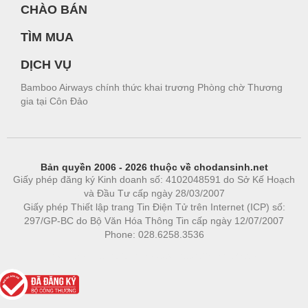
CHÀO BÁN
TÌM MUA
DỊCH VỤ
Bamboo Airways chính thức khai trương Phòng chờ Thương
gia tại Côn Đảo
Bản quyền 2006 - 2026 thuộc về chodansinh.net
Giấy phép đăng ký Kinh doanh số: 4102048591 do Sở Kế Hoạch
và Đầu Tư cấp ngày 28/03/2007
Giấy phép Thiết lập trang Tin Điện Tử trên Internet (ICP) số:
297/GP-BC do Bộ Văn Hóa Thông Tin cấp ngày 12/07/2007
Phone: 028.6258.3536
Phòng trọ
|
https://bdsgroup.vn
https://kqxs123.com