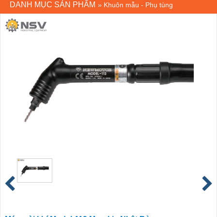
DANH MỤC SẢN PHẨM
»
Khuôn mẫu - Phụ tùng