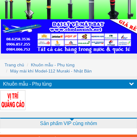
Trang chủ
Khuôn mẫu - Phụ tùng
Máy mài khí Model-112 Muraki - Nhật Bản
Khuôn mẫu - Phụ tùng
Sản phẩm VIP cùng nhóm