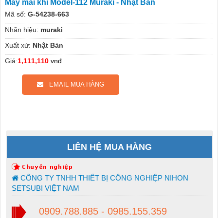
Máy mài khí Model-112 Muraki - Nhật Bản
Mã số:
G-54238-663
Nhãn hiệu:
muraki
Xuất xứ:
Nhật Bản
Giá:
1,111,110
vnđ
EMAIL MUA HÀNG
LIÊN HỆ MUA HÀNG
CÔNG TY TNHH THIẾT BỊ CÔNG NGHIỆP NIHON
SETSUBI VIỆT NAM
0909.788.885 - 0985.155.359