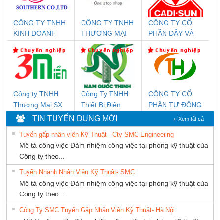
CÔNG TY TNHH
CÔNG TY TNHH
CÔNG TY CỔ
KINH DOANH
THƯƠNG MẠI
PHẦN DÂY VÀ
DỊCH VỤ XNK
THIÊN ÂN VIỆT
CÁP ĐIỆN
PHƯƠNG NAM
NAM
THƯỢNG ĐÌNH
Công ty TNHH
Công Ty TNHH
CÔNG TY CỔ
Thương Mại SX
Thiết Bị Điện
PHẦN TỰ ĐỘNG
Ba Miền
Nam Quốc Thịnh
TIẾN HƯNG
TIN TUYỂN DỤNG MỚI
» Xem tất cả
Tuyển gấp nhân viên Kỹ Thuật - Cty SMC Engineering
Mô tả công việc Đảm nhiệm công việc tại phòng kỹ thuật của
Công ty theo...
Tuyển Nhanh Nhân Viên Kỹ Thuật- SMC
Mô tả công việc Đảm nhiệm công việc tại phòng kỹ thuật của
Công ty theo...
Công Ty SMC Tuyển Gấp Nhân Viên Kỹ Thuật- Hà Nội