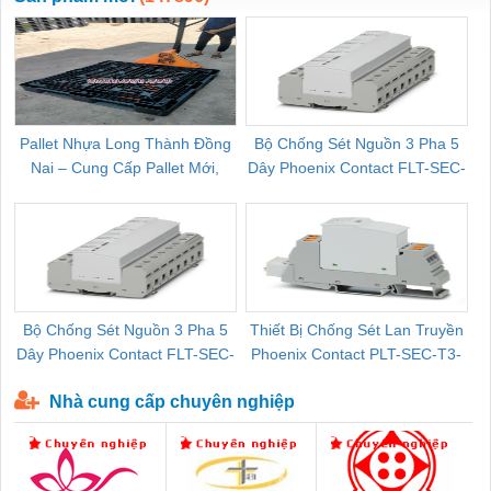
Pallet Nhựa Long Thành Đồng
Bộ Chống Sét Nguồn 3 Pha 5
Nai – Cung Cấp Pallet Mới,
Dây Phoenix Contact FLT-SEC-
C
Pallet Cũ Giá Tốt
P-T1-3S-264/50-FM - 2909589
Bộ Chống Sét Nguồn 3 Pha 5
Thiết Bị Chống Sét Lan Truyền
B
Dây Phoenix Contact FLT-SEC-
Phoenix Contact PLT-SEC-T3-
P-T1-3S-440/35-FM - 2908264
230-FM-PT - 2907928
Nhà cung cấp chuyên nghiệp