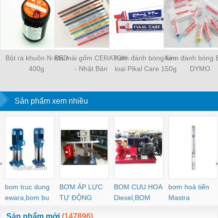
Bột rà khuôn N-RED
Đá mài gốm CERATON
Kem đánh bóng kim
Kem đánh bóng 
400g
- Nhật Bản
loại Pikal Care 150g
DYMO
Sản phẩm xem nhiều
‹
›
bom truc dung
BƠM ÁP LỰC
BOM CUU HOA
bơm hoả tiển
ewara,bom bu
TỰ ĐỘNG
Diesel,BOM
Mastra
ewara
CHUA CHAY
Sản phẩm mới
(147896)