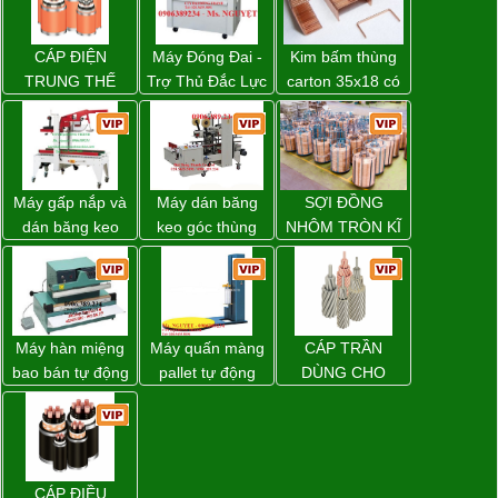
CÁP ĐIỆN
Máy Đóng Đai -
Kim bấm thùng
TRUNG THẾ
Trợ Thủ Đắc Lực
carton 35x18 có
Cho Mọi Doanh
sẵn giá rẻ toàn
Nghiệp Trong
quốc
Khâu Đóng Gói
Máy gấp nắp và
Máy dán băng
SỢI ĐỒNG
dán băng keo
keo góc thùng
NHÔM TRÒN KĨ
thùng carton tự
carton giá tốt
THUẬT ĐIỆN
động WP-5050F
Đồng Nai
giá rẻ
Máy hàn miệng
Máy quấn màng
CÁP TRẦN
bao bán tự động
pallet tự động
DÙNG CHO
nhập khẩu
WP-55 chính
ĐƯỜNG DÂY
Taiwan
hãng Wellpack
TẢI ĐIỆN TRÊN
giá tốt
KHÔNG
CÁP ĐIỀU