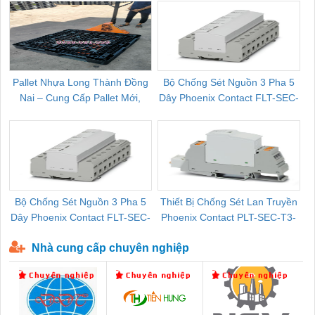
Pallet Nhựa Long Thành Đồng
Bộ Chống Sét Nguồn 3 Pha 5
Nai – Cung Cấp Pallet Mới,
Dây Phoenix Contact FLT-SEC-
C
Pallet Cũ Giá Tốt
P-T1-3S-264/50-FM - 2909589
Bộ Chống Sét Nguồn 3 Pha 5
Thiết Bị Chống Sét Lan Truyền
B
Dây Phoenix Contact FLT-SEC-
Phoenix Contact PLT-SEC-T3-
P-T1-3S-440/35-FM - 2908264
230-FM-PT - 2907928
Nhà cung cấp chuyên nghiệp