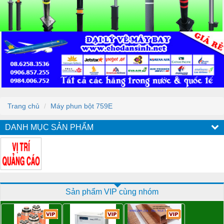
Trang chủ
Máy phun bột 759E
DANH MỤC SẢN PHẨM
Sản phẩm VIP cùng nhóm