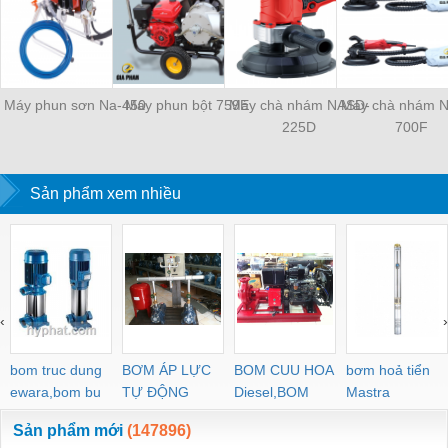
Máy phun sơn Na-450
Máy phun bột 759E
Máy chà nhám NASD-
Máy chà nhám 
225D
700F
Sản phẩm xem nhiều
‹
›
bom truc dung
BƠM ÁP LỰC
BOM CUU HOA
bơm hoả tiển
ewara,bom bu
TỰ ĐỘNG
Diesel,BOM
Mastra
ewara
CHUA CHAY
Sản phẩm mới
(147896)