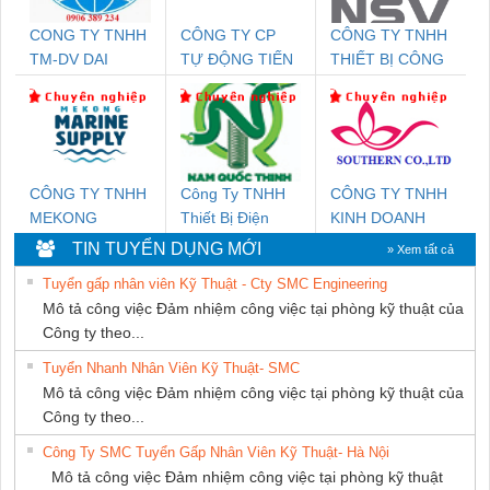
CONG TY TNHH
CÔNG TY CP
CÔNG TY TNHH
TM-DV DAI
TỰ ĐỘNG TIẾN
THIẾT BỊ CÔNG
DONG THANH
HƯNG
NGHIỆP NIHON
SETSUBI VIỆT
NAM
CÔNG TY TNHH
Công Ty TNHH
CÔNG TY TNHH
MEKONG
Thiết Bị Điện
KINH DOANH
MARINE SUPPLY
Nam Quốc Thịnh
DỊCH VỤ XNK
TIN TUYỂN DỤNG MỚI
» Xem tất cả
PHƯƠNG NAM
Tuyển gấp nhân viên Kỹ Thuật - Cty SMC Engineering
Mô tả công việc Đảm nhiệm công việc tại phòng kỹ thuật của
Công ty theo...
Tuyển Nhanh Nhân Viên Kỹ Thuật- SMC
Mô tả công việc Đảm nhiệm công việc tại phòng kỹ thuật của
Công ty theo...
Công Ty SMC Tuyển Gấp Nhân Viên Kỹ Thuật- Hà Nội
Mô tả công việc Đảm nhiệm công việc tại phòng kỹ thuật