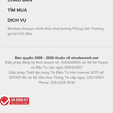
CHÀO BÁN
TÌM MUA
DỊCH VỤ
Bamboo Airways chính thức khai trương Phòng chờ Thương
gia tại Côn Đảo
Bản quyền 2006 - 2026 thuộc về chodansinh.net
Giấy phép đăng ký Kinh doanh số: 4102048591 do Sở Kế Hoạch
và Đầu Tư cấp ngày 28/03/2007
Giấy phép Thiết lập trang Tin Điện Tử trên Internet (ICP) số:
297/GP-BC do Bộ Văn Hóa Thông Tin cấp ngày 12/07/2007
Phone: 028.6258.3536
Phòng trọ
|
https://bdsgroup.vn
https://kqxs123.com