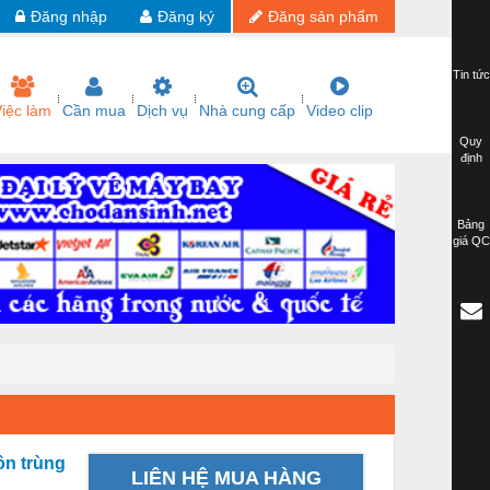
Đăng nhập
Đăng ký
Đăng sản phẩm
Tin tức
iệc làm
Cần mua
Dịch vụ
Nhà cung cấp
Video clip
Quy
định
Bảng
giá QC
ôn trùng
LIÊN HỆ MUA HÀNG