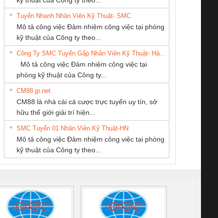
Tuyển Nhanh Nhân Viên Kỹ Thuật- SMC
Tan Dong Cang
CÔNG TY TNHH
CÔNG TY CP TỰ
 Le An Toàn
Bộ giám sát chuỗi
Bộ giám sát dòng
Bộ ng
Mô tả công việc Đảm nhiệm công việc tại phòng
company LTD
THƯƠNG MẠI
ĐỘNG TIẾN
enix Contact
tấm pin
điện chuỗi
ray W
kỹ thuật của Công ty theo...
THIÊN ÂN VIỆT
HƯNG
6960 – PSR-
TRANSCLINIC 16I+
TRANSCLINIC 16I+
BAS 
Công Ty SMC Tuyển Gấp Nhân Viên Kỹ Thuật- Hà Nội
NAM
SCP-
1K5 L (2433950000)
(2008130000)
(28
Mô tả công việc Đảm nhiệm công việc tại
/FSP/2X1/1X2
phòng kỹ thuật của Công ty...
CM88 jp net
CÔNG TY CỔ
CÔNG TY CỔ
CÔNG TY TNHH
CM88 là nhà cái cá cược trực tuyến uy tín, sở
PHẦN TỰ ĐỘNG
PHẦN DÂY VÀ
THIẾT BỊ CÔNG
iám sát chuỗi
Bộ chỉnh lưu nguồn
Nẹp nhôm chống
Bộ c
hữu thế giới giải trí hiện...
TIẾN HƯNG
CÁP ĐIỆN
NGHIỆP NIHON
tấm pin
điện TRANSCLINIC
trơn Đà Nẵng
giám 
THƯỢNG ĐÌNH
SETSUBI VIỆT
SMC Tuyển 01 Nhân Viên Kỹ Thuật-HN
SCLINIC 16I+
BKE 1K5.4
Sola
NAM
Mô tả công việc Đảm nhiệm công việc tại phòng
 (2502520000)
(7791400879)2. Giá
TRAN
kỹ thuật của Công ty theo...
1K5.4