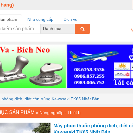
 hàng)
Sản phẩm
Nhà cung cấp
Dịch vụ
Danh mục
V
 phòng dịch, diệt côn trùng Kawasaki TK65 Nhật Bản
MỤC SẢN PHẨM
»
Nông nghiệp - Thiết bị
Máy phun thuốc phòng dịch, diệt c
Kawasaki TK65 Nhật Bản