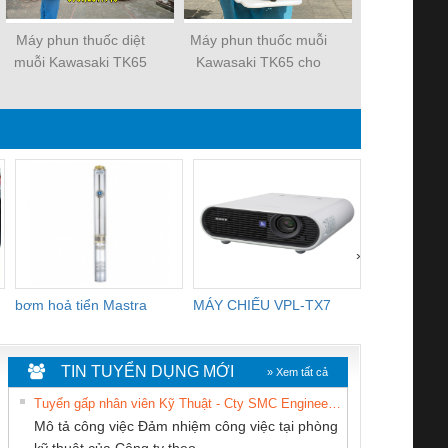
Máy phun thuốc diệt
Máy phun thuốc muỗi
Máy co màng
muỗi Kawasaki TK65
Kawasaki TK65 cho
chai lọ thực
khách sạn, resort
›
bơm hoả tiển Mastra
MÁY CHIẾU VPL-TX7
BOM DINH
WHITE
TIN TUYỂN DỤNG MỚI
» Xem tất cả
Tuyển gấp nhân viên Kỹ Thuật - Cty SMC Engineering
Mô tả công việc Đảm nhiệm công việc tại phòng
kỹ thuật của Công ty theo...