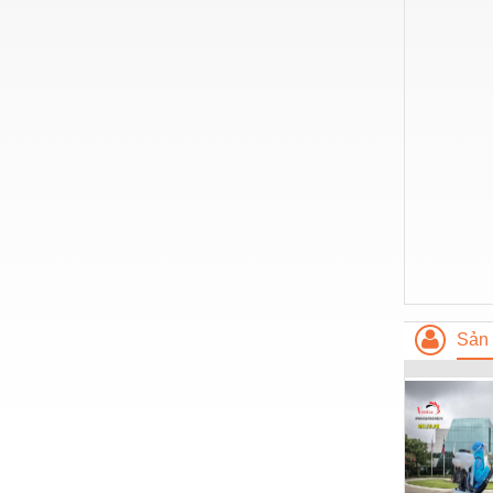
Thiết bị làm sạch
Thiết bị sơn - Sơn
Thiết bị nhà bếp
Thiết bị nhiệt
Thiêt bị PCCC
Thiết bị truyền động
Thiết bị văn phòng
Thiết bị viễn thông
Thủy lực-Thiết bị
Sản 
Thủy sản - Trang thiết bị
Tự động hoá
Van - Co các loại
Vật liệu mài mòn