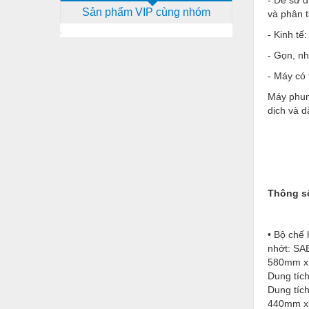
Sản phẩm VIP cùng nhóm
và phân t
Dịch vụ - Thi công
- Kinh tế
Điện công nghiệp
- Gọn, nh
Điện gia dụng
- Máy có 
Điện Lạnh
Máy phun
dịch và d
Đóng tàu Thiết bị
Đúc chính xác Thiết bị
Dụng cụ cầm tay
Dụng cụ cắt gọt
Thông s
Dụng cụ điện
• Bộ chế
Dụng cụ đo
nhớt: SAE
580mm x 6
Gỗ - Trang thiết bị
Dung tích
Hàn cắt - Thiết bị
Dung tích
440mm x 