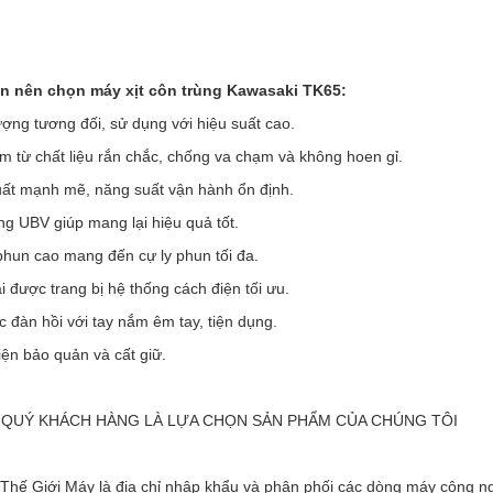
n nên chọn máy xịt côn trùng Kawasaki TK65:
ượng tương đối, sử dụng với hiệu suất cao.
m từ chất liệu rắn chắc, chống va chạm và không hoen gỉ.
uất mạnh mẽ, năng suất vận hành ổn định.
g UBV giúp mang lại hiệu quả tốt.
phun cao mang đến cự ly phun tối đa.
i được trang bị hệ thống cách điện tối ưu.
c đàn hồi với tay nắm êm tay, tiện dụng.
iện bảo quản và cất giữ.
QUÝ KHÁCH HÀNG LÀ LỰA CHỌN SẢN PHẨM CỦA CHÚNG TÔI
Thế Giới Máy là địa chỉ nhập khẩu và phân phối các dòng máy công ng