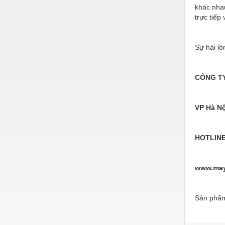
khác nha
Nước-Vật tư thiết bị
trực tiếp
Phốt cơ khí
Sự hài lò
Sắt, thép, inox các loại
Thí nghiệm-Trang thiết bị
CÔNG T
Thiết bị chiếu sáng
Thiết bị chống sét
VP Hà Nộ
Thiết bị an ninh
HOTLINE
Thiết bị công nghiệp
Thiết bị công trình
www.may
Thiết bị điện
Thiết bị giáo dục
Sản phẩm
Thiết bị khác