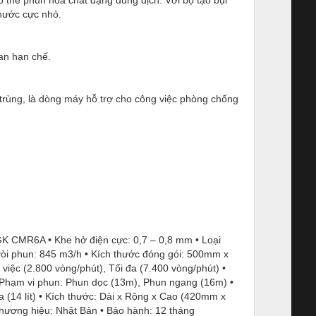
thước cực nhỏ.
an hạn chế.
trùng, là dòng máy hỗ trợ cho công việc phòng chống
GK CMR6A • Khe hở điện cực: 0,7 – 0,8 mm • Loại
 vòi phun: 845 m3/h • Kích thước đóng gói: 500mm x
iệc (2.800 vòng/phút), Tối đa (7.400 vòng/phút) •
 • Phạm vi phun: Phun dọc (13m), Phun ngang (16m) •
a (14 lít) • Kích thước: Dài x Rộng x Cao (420mm x
hương hiệu: Nhật Bản • Bảo hành: 12 tháng