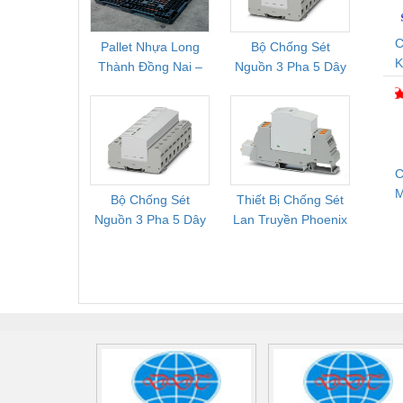
C
Pallet Nhựa Long
Bộ Chống Sét
Rơ Le 
K
Thành Đồng Nai –
Nguồn 3 Pha 5 Dây
Phoe
D
Cung Cấp Pallet
Phoenix Contact
PSR-
Mới, Pallet Cũ Giá
FLT-SEC-P-T1-3S-
1NC-
Tốt
264/50-FM -
2
2909589
C
Bộ Chống Sét
Thiết Bị Chống Sét
Bộ L
S
Nguồn 3 Pha 5 Dây
Lan Truyền Phoenix
Công
Phoenix Contact
Contact PLT-SEC-
Phoe
FLT-SEC-P-T1-3S-
T3-230-FM-PT -
QU
440/35-FM -
2907928
UPS/23
2908264
-