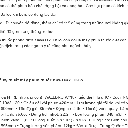
án có thể phun hóa chất dạng bột và dạng hạt. Cho hạt phun có kích 
: Bộ lọc khí bền, sử dụng lâu dài.
ẹ : Di chuyển dễ dàng, thậm chí có thể dùng trong những nơi không gi
thể để gọn trong thùng xe hơi.
 thuốc phòng dịch Kawasaki TK65 còn gọi là máy phun thuốc diệt côn 
ập dịch trong các ngành y tế cũng như ngành thú y.
ố kỹ thuật máy phun thuốc Kawasaki TK65
 hòa khí (bình xăng con): WALLBRO WYK • Kiểu đánh lửa: IC • Bugi: N
 10W – 30 • Chiều dài vòi phun: 420mm • Lưu lượng gió tối đa khi có
00mm • Tốc độ gió: 85 m/s • Động cơ: 2 thì • Tốc độ vòng quay: Làm v
 xi lanh: 75.6cc • Dung tích nhớt: 220ml • Lưu lượng phun: 845 m3/h
 bình xăng: 1,8 lít • Công suất: 3,82HP (2.830W) • Dung tích: Bình chứ
595mm) • Trọng lượng sản phẩm: 12kg • Sản xuất tại: Trung Quốc • T