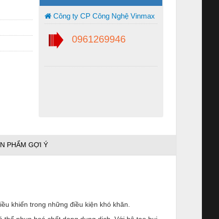
Công ty CP Công Nghệ Vinmax
0961269946
N PHẨM GỢI Ý
iều khiển trong những điều kiện khó khăn.
 thể phun hoá chất dạng dung dịch. Với bộ tạo bụi