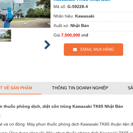
Mã số:
G-59228-4
Nhãn hiệu:
Kawasaki
Xuất xứ:
Nhật Bản
Giá:
7,500,000
vnđ
EMAIL MUA HÀNG
ẾT VỀ SẢN PHẨM
THÔNG TIN DOANH NGHIỆP
SẢ
 thuốc phòng dịch, diệt côn trùng Kawasaki TK65 Nhật Bản
:
ạt và cơ động: Máy phun thuốc phòng dịch Kawasaki TK65 thuận tiện đ
dụng: Ứng dụng rộng rãi: Máy phun thuốc phòng dịch Kawasaki TK65 có