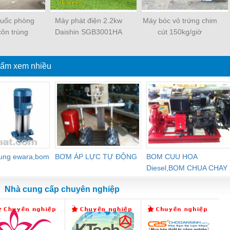
huốc phòng
Máy phát điện 2.2kw
Máy bóc vỏ trứng chim
 côn trùng
Daishin SGB3001HA
cút 150kg/giờ
TK65 Nhật
động cơ Honda Nhật
n
Bản
ẩm xem nhiều
dung ewara,bom
BƠM ÁP LỰC TỰ ĐỘNG
BOM CUU HOA
Diesel,BOM CHUA CHAY
Nhà cung cấp chuyên nghiệp