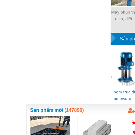
Vật liệu xây dựng
Máy phun t
dịch, diệt
Vòng bi - Bạc đạn
Kawasaki 
Xe hơi - Phụ tùng
Bả
Sản ph
Xe máy - Phụ tùng
Xe tải - phụ tùng
Y khoa - Trang thiết bị
‹
bom truc 
bu ewara
Sản phẩm mới
(147896)