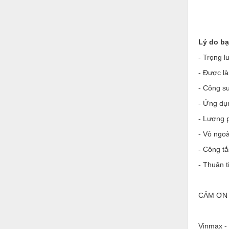
Hóa chất-Trang thiết bị
Kệ công nghiệp
Khí nén - Thiết bị
Lý do bạ
- Trọng l
Khuôn mẫu - Phụ tùng
- Được là
Lọc công nghiệp
- Công s
Máy công cụ - Phụ tùng
- Ứng dụn
Mỏ - Trang thiết bị
- Lượng 
Mô tơ - Hộp số
- Vỏ ngoà
- Công tắ
Môi trường - Thiết bị
- Thuận t
Nâng hạ - Trang thiết bị
Nội - Ngoại thất - văn phòng
CẢM ƠN 
Nồi hơi - Trang thiết bị
Nông nghiệp - Thiết bị
Vinmax - 