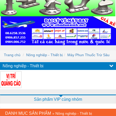
Trang chủ
Nông nghiệp - Thiết bị
Máy Phun Thuốc Trừ Sâu
Nông nghiệp - Thiết bị
Sản phẩm VIP cùng nhóm
DANH MỤC SẢN PHẨM
»
Nông nghiệp - Thiết bị