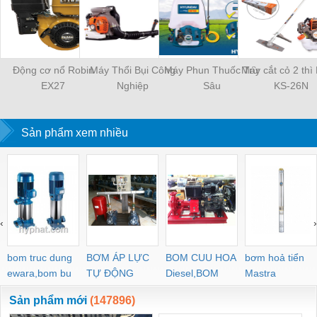
Động cơ nổ Robin
Máy Thổi Bụi Công
Máy Phun Thuốc Trừ
Máy cắt cỏ 2 thì
EX27
Nghiệp
Sâu
KS-26N
Sản phẩm xem nhiều
‹
›
bom truc dung
BƠM ÁP LỰC
BOM CUU HOA
bơm hoả tiển
ewara,bom bu
TỰ ĐỘNG
Diesel,BOM
Mastra
ewara
CHUA CHAY
Sản phẩm mới
(147896)