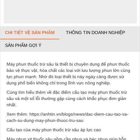
CHI TIẾT VỀ SẢN PHẨM
THÔNG TIN DOANH NGHIỆP
SẢN PHẨM GỢI Ý
Máy phun thuốc trừ sâu là thiết bị chuyên dụng để phun thuốc
bảo vệ thực vật, hóa chất các loại với lưu lượng phun lớn cùng
lực phun mạnh. Nhờ đó loại thiết bị này ngày càng được sử
dụng phổ biến không chỉ trong lĩnh vực nông nghiệp.
Cùng tìm hiểu thêm về đặc điểm cấu tạo máy phun thuốc trừ
sâu và một số lỗi thường gặp cùng cách khắc phục đơn giản
nhất.
Xem thêm: https://anhtin.vn/blogs/news/dac-diem-cau-tao-va-
cach-su-dung-may-phun-thuoc-tru-sau
Cấu tạo của máy phun thuốc trừ sâu áp lực cao
Máy phun xịt thuốc sâu gồm cần phun và béc phun giúp hỗn