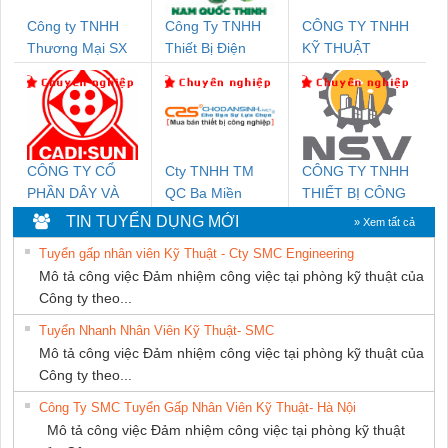
Công ty TNHH
Công Ty TNHH
CÔNG TY TNHH
Thương Mại SX
Thiết Bị Điện
KỸ THUẬT
Ba Miền
Nam Quốc Thịnh
KTECH VIỆT
NAM
CÔNG TY CỔ
Cty TNHH TM
CÔNG TY TNHH
PHẦN DÂY VÀ
QC Ba Miền
THIẾT BỊ CÔNG
CÁP ĐIỆN
NGHIỆP NIHON
TIN TUYỂN DỤNG MỚI
» Xem tất cả
THƯỢNG ĐÌNH
SETSUBI VIỆT
Tuyển gấp nhân viên Kỹ Thuật - Cty SMC Engineering
NAM
Mô tả công việc Đảm nhiệm công việc tại phòng kỹ thuật của
Công ty theo...
Tuyển Nhanh Nhân Viên Kỹ Thuật- SMC
Mô tả công việc Đảm nhiệm công việc tại phòng kỹ thuật của
Công ty theo...
Công Ty SMC Tuyển Gấp Nhân Viên Kỹ Thuật- Hà Nội
Mô tả công việc Đảm nhiệm công việc tại phòng kỹ thuật