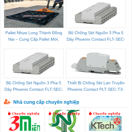
Pallet Nhựa Long Thành Đồng
Bộ Chống Sét Nguồn 3 Pha 5
Nai – Cung Cấp Pallet Mới,
Dây Phoenix Contact FLT-SEC-
C
Pallet Cũ Giá Tốt
P-T1-3S-264/50-FM - 2909589
Bộ Chống Sét Nguồn 3 Pha 5
Thiết Bị Chống Sét Lan Truyền
B
Dây Phoenix Contact FLT-SEC-
Phoenix Contact PLT-SEC-T3-
P-T1-3S-440/35-FM - 2908264
230-FM-PT - 2907928
Nhà cung cấp chuyên nghiệp