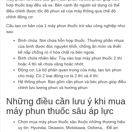
hợp thuốc bay đều và xa. Bên cạnh đó người sử dụng có thể
điều chỉnh được tốc độ phun xịt của máy thông qua chế độ
chỉnh động cơ.
Cấu tạo cơ bản của 1 máy phun thuốc trừ sâu công nghiệp như
sau:
Bình chứa: Nơi chứa hỗn hợp thuốc. Thường phần nhựa
của bình được đúc nguyên khối, chống ăn mòn và thiết
kế nắp chống rò rỉ hóa chất ra bên ngoài.
Bình chứa nhiên liệu: Tùy vào loại máy phun thuốc 2 thì
hoặc 4 thì sẽ chứa xăng hoặc nhớt.
Động cơ: Là bộ phận quan trọng của máy, tạo lực phun
cho máy. Có 2 loại động cơ là 2 thì và 4 thì.
Hệ thống phun: Bao gồm cần phun và béc phun giúp điều
chỉnh lưu lượng phun và hướng phun.
Những điều cần lưu ý khi mua
máy phun thuốc sâu áp lực
Chọn mua máy phun thuốc sâu thuộc những thương hiệu
uy tín: Hyundai, Deawoo, Motokawa, Oshima,.. Để an