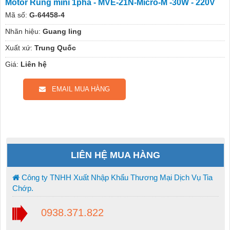
Motor Rung mini 1pha - MVE-21N-Micro-M -30W - 220V
Mã số:
G-64458-4
Nhãn hiệu:
Guang ling
Xuất xứ:
Trung Quốc
Giá:
Liên hệ
EMAIL MUA HÀNG
LIÊN HỆ MUA HÀNG
Công ty TNHH Xuất Nhập Khẩu Thương Mại Dịch Vụ Tia
Chớp.
0938.371.822