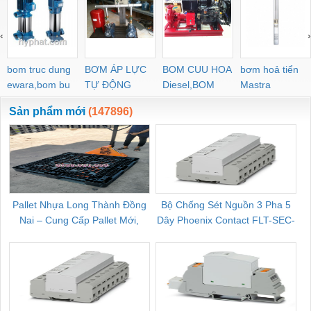
‹
›
bom truc dung
BƠM ÁP LỰC
BOM CUU HOA
bơm hoả tiển
ewara,bom bu
TỰ ĐỘNG
Diesel,BOM
Mastra
ewara
CHUA CHAY
Sản phẩm mới
(147896)
Pallet Nhựa Long Thành Đồng
Bộ Chống Sét Nguồn 3 Pha 5
Nai – Cung Cấp Pallet Mới,
Dây Phoenix Contact FLT-SEC-
C
Pallet Cũ Giá Tốt
P-T1-3S-264/50-FM - 2909589