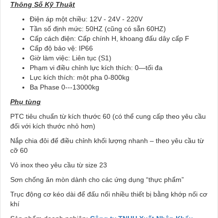
Thông Số Kỹ Thuật
Điện áp một chiều: 12V - 24V - 220V
Tần số định mức: 50HZ (cũng có sẵn 60HZ)
Cấp cách điện: Cấp chính H, khoang đấu dây cấp F
Cấp độ bảo vệ: IP66
Giờ làm việc: Liên tục (S1)
Phạm vi điều chỉnh lực kích thích: 0—tối đa
Lực kích thích: một pha 0-800kg
Ba Phase 0---13000kg
Phụ tùng
PTC tiêu chuẩn từ kích thước 60 (có thể cung cấp theo yêu cầu
đối với kích thước nhỏ hơn)
Nắp chia đôi để điều chỉnh khối lượng nhanh – theo yêu cầu từ
cỡ 60
Vỏ inox theo yêu cầu từ size 23
Sơn chống ăn mòn dành cho các ứng dụng “thực phẩm”
Trục động cơ kéo dài để đấu nối nhiều thiết bị bằng khớp nối cơ
khí