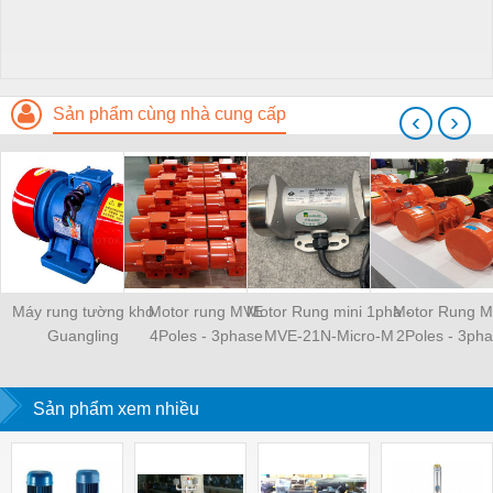
Sản phẩm cùng nhà cung cấp
‹
›
Máy rung tường kho
Motor rung MVE
Motor Rung mini 1pha -
Motor Rung 
Guangling
4Poles - 3phase
MVE-21N-Micro-M
2Poles - 3ph
-30W - 220V
Sản phẩm xem nhiều