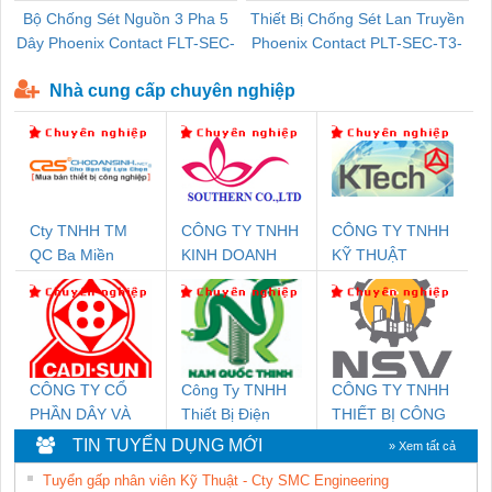
Bộ Chống Sét Nguồn 3 Pha 5
Thiết Bị Chống Sét Lan Truyền
B
Dây Phoenix Contact FLT-SEC-
Phoenix Contact PLT-SEC-T3-
P-T1-3S-440/35-FM - 2908264
230-FM-PT - 2907928
Nhà cung cấp chuyên nghiệp
Cty TNHH TM
CÔNG TY TNHH
CÔNG TY TNHH
QC Ba Miền
KINH DOANH
KỸ THUẬT
DỊCH VỤ XNK
KTECH VIỆT
PHƯƠNG NAM
NAM
CÔNG TY CỔ
Công Ty TNHH
CÔNG TY TNHH
PHẦN DÂY VÀ
Thiết Bị Điện
THIẾT BỊ CÔNG
CÁP ĐIỆN
Nam Quốc Thịnh
NGHIỆP NIHON
TIN TUYỂN DỤNG MỚI
» Xem tất cả
THƯỢNG ĐÌNH
SETSUBI VIỆT
Tuyển gấp nhân viên Kỹ Thuật - Cty SMC Engineering
NAM