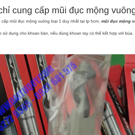
chỉ cung cấp mũi đục mộng vuông
 cấp mũi đục mộng vuông loại 1 duy nhất tại tp hcm,
mũi đục mộng 
p sử dụng cho khoan bàn, nếu dùng khoan tay có thể kết hợp với búa.