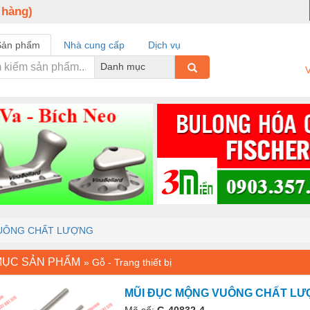
 hàng)
Sản phẩm
Nhà cung cấp
Dịch vụ
Danh mục
V
UÔNG CHẤT LƯỢNG
MỤC SẢN PHẨM
»
Gỗ - Trang thiết bị
MŨI ĐỤC MỘNG VUÔNG CHẤT L
Mã số:
G-40832-4