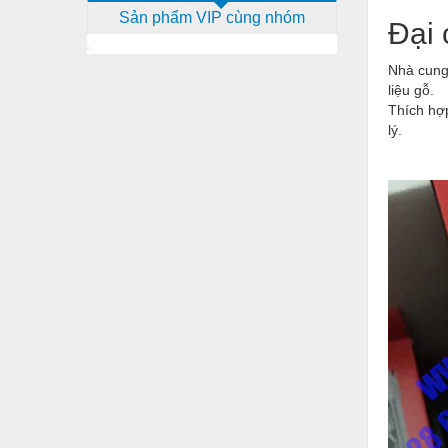
Sản phẩm VIP cùng nhóm
Dịch vụ - Thi công
Đại 
Điện công nghiệp
Nhà cung
liệu gỗ.
Điện gia dụng
Thích hợ
Điện Lạnh
lý.
Đóng tàu Thiết bị
Đúc chính xác Thiết bị
Dụng cụ cầm tay
Dụng cụ cắt gọt
Dụng cụ điện
Dụng cụ đo
Gỗ - Trang thiết bị
Hàn cắt - Thiết bị