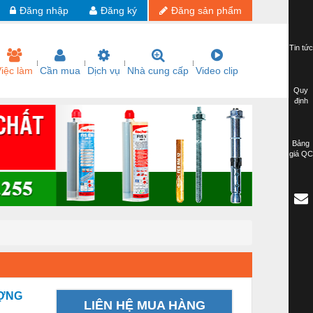
Đăng nhập
Đăng ký
Đăng sản phẩm
Tin tức
iệc làm
Cần mua
Dịch vụ
Nhà cung cấp
Video clip
Quy
định
Bảng
giá QC
ƯỢNG
LIÊN HỆ MUA HÀNG