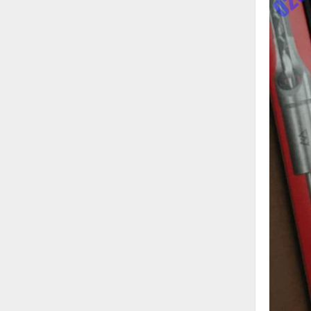
Hóa chất-Trang thiết bị
Kệ công nghiệp
Khí nén - Thiết bị
Khuôn mẫu - Phụ tùng
Lọc công nghiệp
Máy công cụ - Phụ tùng
Mỏ - Trang thiết bị
Mô tơ - Hộp số
Môi trường - Thiết bị
Nâng hạ - Trang thiết bị
Nội - Ngoại thất - văn phòng
Nồi hơi - Trang thiết bị
Nông nghiệp - Thiết bị