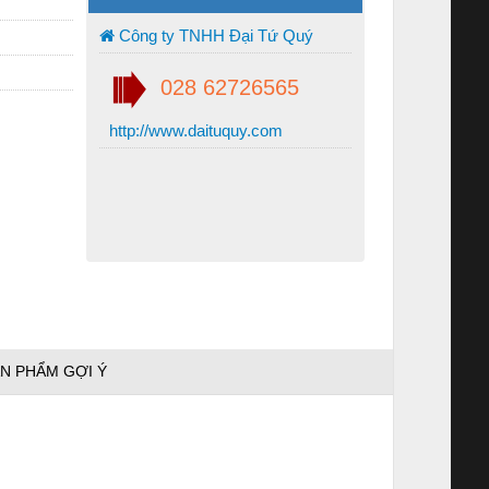
Công ty TNHH Đại Tứ Quý
028 62726565
http://www.daituquy.com
N PHẨM GỢI Ý