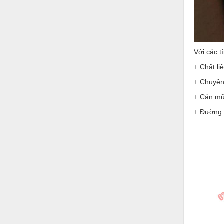
Nước-Vật tư thiết bị
Phốt cơ khí
Sắt, thép, inox các loại
Với các t
Thí nghiệm-Trang thiết bị
+ Chất li
+ Chuyên
Thiết bị chiếu sáng
+ Cán mũ
Thiết bị chống sét
+ Đường k
Thiết bị an ninh
Thiết bị công nghiệp
Thiết bị công trình
Thiết bị điện
Thiết bị giáo dục
Thiết bị khác