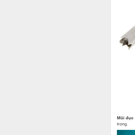
Thiết bị làm sạch
Thiết bị sơn - Sơn
Thiết bị nhà bếp
Thiết bị nhiệt
Thiêt bị PCCC
Thiết bị truyền động
Thiết bị văn phòng
Thiết bị viễn thông
Thủy lực-Thiết bị
Thủy sản - Trang thiết bị
Tự động hoá
Mũi đục
Van - Co các loại
trọng.
Vật liệu mài mòn