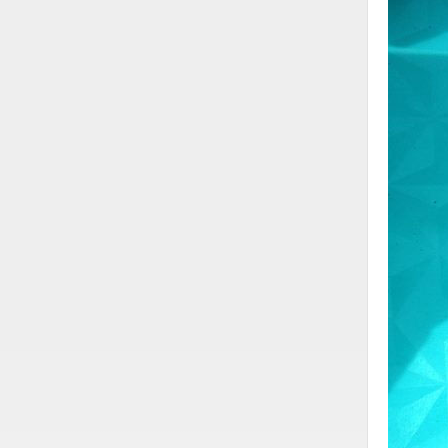
Vật liệu xây dựng
Vòng bi - Bạc đạn
Xe hơi - Phụ tùng
Xe máy - Phụ tùng
Xe tải - phụ tùng
Y khoa - Trang thiết bị