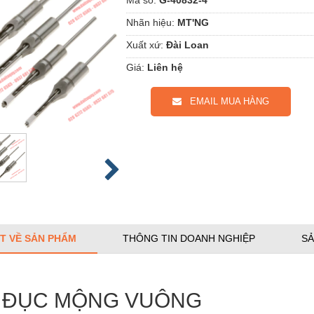
Nhãn hiệu:
MT'NG
Xuất xứ:
Đài Loan
Giá:
Liên hệ
EMAIL MUA HÀNG
ẾT VỀ SẢN PHẨM
THÔNG TIN DOANH NGHIỆP
SẢ
 ĐỤC MỘNG VUÔNG