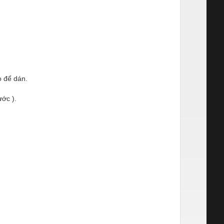
o để dán.
ớc ).