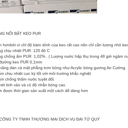
NG NỔI BẬT KEO PUR
ệm hơnbởi vì chỉ độ bám dính của keo rất cao nên chỉ cần lượng nhỏ ke
ng chịu nhiệt PUR: 120 độ C
ng chống ẩm PUR: 1,02% . ( Lượng nước hấp thụ trong 48 giờ ngâm nư
y đường keo PUR 0,1mm
 năng dán cả mặt phẳng trơn bóng như Acrylic bóng gương An Cường.
m chịu nhiệt cực kỳ tốt với môi trường khắc nghiệt.
ẩm chống thấm nước tuyệt đối.
ét tinh xảo và có độ nhẵn bóng cao.
ắn được thời gian sản xuất một cách dể dàng hơn
 CÔNG TY TNHH THƯƠNG MẠI DỊCH VỤ ĐẠI TỨ QUÝ