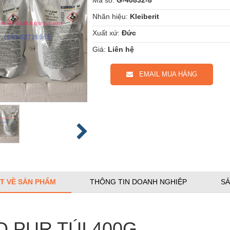
Nhãn hiệu:
Kleiberit
Xuất xứ:
Đức
Giá:
Liên hệ
EMAIL MUA HÀNG
ẾT VỀ SẢN PHẨM
THÔNG TIN DOANH NGHIỆP
SẢ
O PUR TÚI 400G