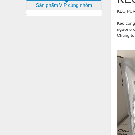
Sản phẩm VIP cùng nhóm
Dịch vụ - Thi công
KEO PU
Điện công nghiệp
Keo công 
Điện gia dụng
người ư 
Chúng tô
Điện Lạnh
Đóng tàu Thiết bị
Đúc chính xác Thiết bị
Dụng cụ cầm tay
Dụng cụ cắt gọt
Dụng cụ điện
Dụng cụ đo
Gỗ - Trang thiết bị
Hàn cắt - Thiết bị