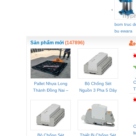
‹
bom truc 
bu ewara
Sản phẩm mới
(147896)
C
Pallet Nhựa Long
Bộ Chống Sét
Rơ Le 
T
Thành Đồng Nai –
Nguồn 3 Pha 5 Dây
Phoe
Q
Cung Cấp Pallet
Phoenix Contact
PSR-
Mới, Pallet Cũ Giá
FLT-SEC-P-T1-3S-
1NC-
Tốt
264/50-FM -
2
2909589
C
Bộ Chống Sét
Thiết Bị Chống Sét
Bộ L