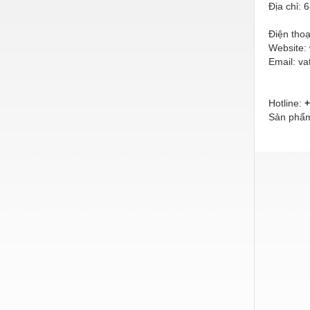
Thiết bị làm sạch
Địa chỉ:
Thiết bị sơn - Sơn
Điện thoạ
Website:
Thiết bị nhà bếp
Email: v
Thiết bị nhiệt
Hotline:
+
Thiêt bị PCCC
Sản phẩm
Thiết bị truyền động
Thiết bị văn phòng
Thiết bị viễn thông
Thủy lực-Thiết bị
Thủy sản - Trang thiết bị
Tự động hoá
Van - Co các loại
Vật liệu mài mòn