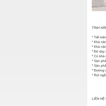
Nước-Vật tư thiết bị
Phốt cơ khí
Sắt, thép, inox các loại
TÍNH NĂ
Thí nghiệm-Trang thiết bị
* Tiết ki
Thiết bị chiếu sáng
* Khả nă
* Khả nă
Thiết bị chống sét
* Độ dà
* Có khả
Thiết bị an ninh
* Sản phẩ
Thiết bị công nghiệp
* Sản ph
* Đường n
Thiết bị công trình
* Rút ng
Thiết bị điện
Thiết bị giáo dục
LIÊN HỆ
Thiết bị khác