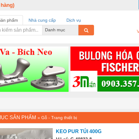
 hàng)
Sản phẩm
Nhà cung cấp
Dịch vụ
Danh mục
V
G
MỤC SẢN PHẨM
»
Gỗ - Trang thiết bị
KEO PUR TÚI 400G
Mã số:
G-40832-8