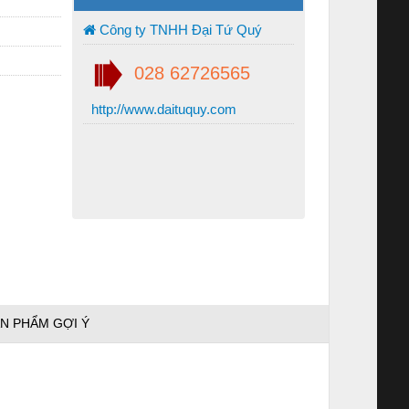
Công ty TNHH Đại Tứ Quý
028 62726565
http://www.daituquy.com
N PHẨM GỢI Ý