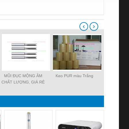
‹
›
MŨI ĐỤC MỘNG ÂM
Keo PUR màu Trắng
MŨI ĐỤC
CHẤT LƯỢNG, GIÁ RẺ
VUÔNG CHẤ