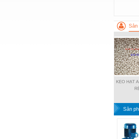
Vật liệu xây dựng
Vòng bi - Bạc đạn
Sản 
Xe hơi - Phụ tùng
Xe máy - Phụ tùng
Xe tải - phụ tùng
Y khoa - Trang thiết bị
KEO HẠT A
R
Sản ph