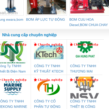
dung ewara,bom
BƠM ÁP LỰC TỰ ĐỘNG
BOM CUU HOA
Diesel,BOM CHUA CHAY
Nhà cung cấp chuyên nghiệp
ông Ty TNHH
CÔNG TY TNHH
CÔNG TY TNHH
Đệm An Toàn
Rơ Le An Toàn
Bộ Lặp Tín Hiệu
Rơ
hiết Bị Điện Nam
KỸ THUẬT KTECH
THƯƠNG MẠI
nix Contact
Phoenix Contact
PROFIBUS Phoenix
Pho
uốc Thịnh
VIỆT NAM
DỊCH VỤ KỸ
PC20-1NO-
PSR-SCP-
Contact PSI-REP-
298
THUẬT ĐIỆN CƠ
24DC-SP -
24UC/ESL4/3X1/1X2/B
PROFIBUS/12MB -
GIA HƯNG PHÁT
700578
- 2981059
2708863
24DC
ÔNG TY TNHH
CÔNG TY CỔ
CÔNG TY TNHH
MEKONG MARINE
PHẦN TỰ ĐỘNG
THIẾT BỊ CÔNG
ưu Điện AC
Mô-đun Ắc Quy UPS
Rơ Le An Toàn
Bộ g