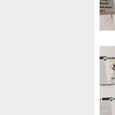
Hóa chất-Trang thiết bị
Kệ công nghiệp
Khí nén - Thiết bị
Khuôn mẫu - Phụ tùng
Lọc công nghiệp
Máy công cụ - Phụ tùng
Mỏ - Trang thiết bị
Mô tơ - Hộp số
Môi trường - Thiết bị
Nâng hạ - Trang thiết bị
Nội - Ngoại thất - văn phòng
Nồi hơi - Trang thiết bị
Nông nghiệp - Thiết bị