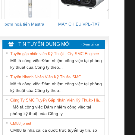
›
bơm hoả tiển Mastra
MÁY CHIẾU VPL-TX7
BOM DINH
WHITE
TIN TUYỂN DỤNG MỚI
» Xem tất cả
Tuyển gấp nhân viên Kỹ Thuật - Cty SMC Engineering
Mô tả công việc Đảm nhiệm công việc tại phòng
kỹ thuật của Công ty theo...
Tuyển Nhanh Nhân Viên Kỹ Thuật- SMC
CONG TY TNHH
Tan Dong Cang
CÔNG TY TNHH
 Le An Toàn
Bộ giám sát chuỗi
Bộ giám sát dòng
Bộ ng
Mô tả công việc Đảm nhiệm công việc tại phòng
TM-DV DAI DONG
company LTD
THƯƠNG MẠI
enix Contact
tấm pin
điện chuỗi
ray W
kỹ thuật của Công ty theo...
THANH
THIÊN ÂN VIỆT
6960 – PSR-
TRANSCLINIC 16I+
TRANSCLINIC 16I+
BAS 
Công Ty SMC Tuyển Gấp Nhân Viên Kỹ Thuật- Hà Nội
NAM
SCP-
1K5 L (2433950000)
(2008130000)
(28
Mô tả công việc Đảm nhiệm công việc tại
/FSP/2X1/1X2
phòng kỹ thuật của Công ty...
CM88 jp net
CÔNG TY TNHH
CÔNG TY CỔ
Công ty TNHH
CM88 là nhà cái cá cược trực tuyến uy tín, sở
KINH DOANH
PHẦN DÂY VÀ
Thương Mại SX
iám sát chuỗi
Bộ chỉnh lưu nguồn
Nẹp nhôm chống
Bộ c