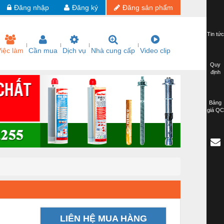
Đăng nhập
Đăng ký
Đăng sản phẩm
Tin tức
iệc làm
Cần mua
Dịch vụ
Nhà cung cấp
Video clip
Quy
định
Bảng
giá QC
LIÊN HỆ MUA HÀNG