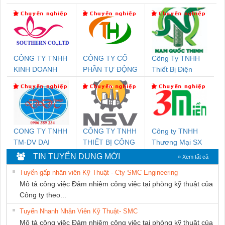
CÔNG TY TNHH
CÔNG TY CỔ
Công Ty TNHH
KINH DOANH
PHẦN TỰ ĐỘNG
Thiết Bị Điện
DỊCH VỤ XNK
TIẾN HƯNG
Nam Quốc Thịnh
PHƯƠNG NAM
CONG TY TNHH
CÔNG TY TNHH
Công ty TNHH
TM-DV DAI
THIẾT BỊ CÔNG
Thương Mại SX
DONG THANH
NGHIỆP NIHON
Ba Miền
TIN TUYỂN DỤNG MỚI
» Xem tất cả
SETSUBI VIỆT
Tuyển gấp nhân viên Kỹ Thuật - Cty SMC Engineering
NAM
Mô tả công việc Đảm nhiệm công việc tại phòng kỹ thuật của
Công ty theo...
Tuyển Nhanh Nhân Viên Kỹ Thuật- SMC
Mô tả công việc Đảm nhiệm công việc tại phòng kỹ thuật của