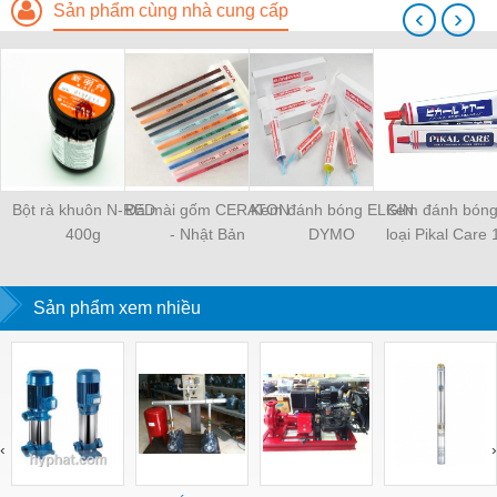
Sản phẩm cùng nhà cung cấp
‹
›
Bột rà khuôn N-RED
Đá mài gốm CERATON
Kem đánh bóng ELGIN
Kem đánh bóng
400g
- Nhật Bản
DYMO
loại Pikal Care
Sản phẩm xem nhiều
‹
›