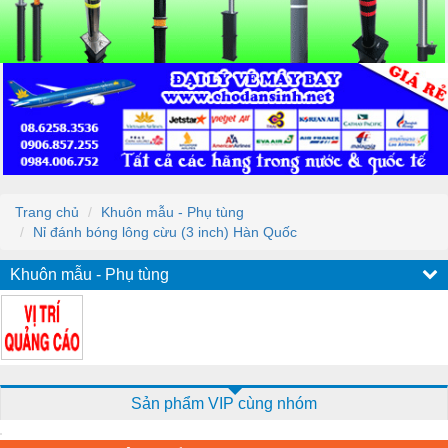
Trang chủ
Khuôn mẫu - Phụ tùng
Nỉ đánh bóng lông cừu (3 inch) Hàn Quốc
Khuôn mẫu - Phụ tùng
Sản phẩm VIP cùng nhóm