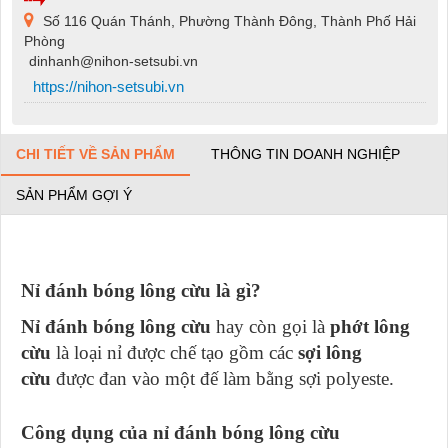
Số 116 Quán Thánh, Phường Thành Đông, Thành Phố Hải
Phòng
dinhanh@nihon-setsubi.vn
https://nihon-setsubi.vn
CHI TIẾT VỀ SẢN PHẨM
THÔNG TIN DOANH NGHIỆP
SẢN PHẨM GỢI Ý
Nỉ đánh bóng lông cừu là gì?
Nỉ đánh bóng
lông cừu
hay còn gọi là
phớt lông
cừu
là loại nỉ được chế tạo gồm các
sợi lông
cừu
được đan vào một đế làm bằng sợi polyeste.
Công dụng của nỉ đánh bóng lông cừu