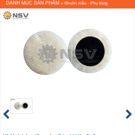
DANH MỤC SẢN PHẨM
»
Khuôn mẫu - Phụ tùng