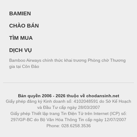
BAMIEN
CHÀO BÁN
TÌM MUA
DỊCH VỤ
Bamboo Airways chính thức khai trương Phòng chờ Thương
gia tại Côn Đảo
Bản quyền 2006 - 2026 thuộc về chodansinh.net
Giấy phép đăng ký Kinh doanh số: 4102048591 do Sở Kế Hoạch
và Đầu Tư cấp ngày 28/03/2007
Giấy phép Thiết lập trang Tin Điện Tử trên Internet (ICP) số:
297/GP-BC do Bộ Văn Hóa Thông Tin cấp ngày 12/07/2007
Phone: 028.6258.3536
Phòng trọ
|
https://bdsgroup.vn
https://kqxs123.com