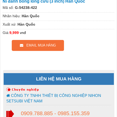
Nỉ đánh bóng lông cừu (3 inch) Hàn Quốc
Mã số:
G-54238-422
Nhãn hiệu:
Hàn Quốc
Xuất xứ:
Hàn Quốc
Giá:
9,999
vnđ
EMAIL MUA HÀNG
LIÊN HỆ MUA HÀNG
CÔNG TY TNHH THIẾT BỊ CÔNG NGHIỆP NIHON
SETSUBI VIỆT NAM
0909.788.885 - 0985.155.359