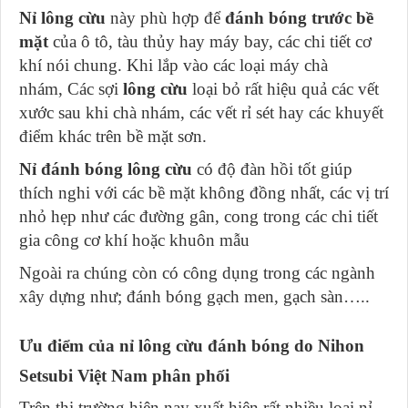
Nỉ lông cừu
này phù hợp để
đánh bóng trước bề
mặt
của ô tô, tàu thủy hay máy bay, các chi tiết cơ
khí nói chung. Khi lắp vào các loại máy chà
nhám, Các sợi
lông cừu
loại bỏ rất hiệu quả các vết
xước sau khi chà nhám, các vết rỉ sét hay các khuyết
điểm khác trên bề mặt sơn.
Nỉ đánh bóng lông cừu
có độ đàn hồi tốt giúp
thích nghi với các bề mặt không đồng nhất, các vị trí
nhỏ hẹp như các đường gân, cong trong các chi tiết
gia công cơ khí hoặc khuôn mẫu
Ngoài ra chúng còn có công dụng trong các ngành
xây dựng như; đánh bóng gạch men, gạch sàn…..
Ưu điểm của nỉ lông cừu đánh bóng do Nihon
Setsubi Việt Nam phân phối
Trên thị trường hiện nay xuất hiện rất nhiều loại nỉ