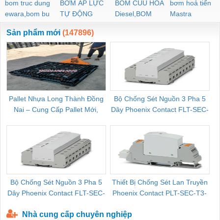
bom truc dung
BƠM ÁP LỰC
BOM CUU HOA
bơm hoả tiển
ewara,bom bu
TỰ ĐỘNG
Diesel,BOM
Mastra
ewara
CHUA CHAY
Sản phẩm mới
(147896)
Pallet Nhựa Long Thành Đồng
Bộ Chống Sét Nguồn 3 Pha 5
Nai – Cung Cấp Pallet Mới,
Dây Phoenix Contact FLT-SEC-
C
Pallet Cũ Giá Tốt
P-T1-3S-264/50-FM - 2909589
Bộ Chống Sét Nguồn 3 Pha 5
Thiết Bị Chống Sét Lan Truyền
B
Dây Phoenix Contact FLT-SEC-
Phoenix Contact PLT-SEC-T3-
P-T1-3S-440/35-FM - 2908264
230-FM-PT - 2907928
Nhà cung cấp chuyên nghiệp