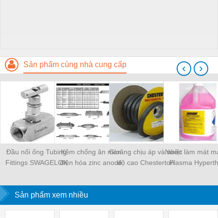
Sản phẩm cùng nhà cung cấp
‹
›
Đầu nối ống Tubing
Kẽm chống ăn mòn
Gioăng chịu áp và nhiệt
Nước làm mát má
Fittings SWAGELOK
điện hóa zinc anode
độ cao Chesterton
Plasma Hypert
Sản phẩm xem nhiều