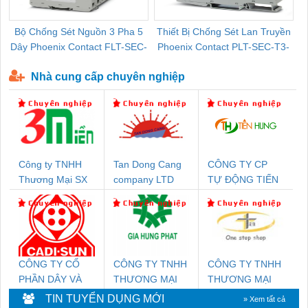
Bộ Chống Sét Nguồn 3 Pha 5
Thiết Bị Chống Sét Lan Truyền
B
Dây Phoenix Contact FLT-SEC-
Phoenix Contact PLT-SEC-T3-
P-T1-3S-440/35-FM - 2908264
230-FM-PT - 2907928
Nhà cung cấp chuyên nghiệp
Công ty TNHH
Tan Dong Cang
CÔNG TY CP
Thương Mại SX
company LTD
TỰ ĐỘNG TIẾN
Ba Miền
HƯNG
CÔNG TY CỔ
CÔNG TY TNHH
CÔNG TY TNHH
PHẦN DÂY VÀ
THƯƠNG MẠI
THƯƠNG MẠI
CÁP ĐIỆN
DỊCH VỤ KỸ
THIÊN ÂN VIỆT
TIN TUYỂN DỤNG MỚI
» Xem tất cả