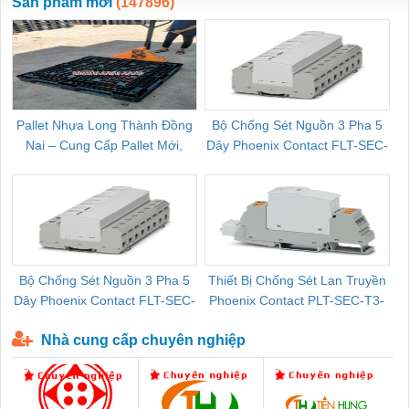
Sản phẩm mới
(147896)
Pallet Nhựa Long Thành Đồng
Bộ Chống Sét Nguồn 3 Pha 5
Nai – Cung Cấp Pallet Mới,
Dây Phoenix Contact FLT-SEC-
C
Pallet Cũ Giá Tốt
P-T1-3S-264/50-FM - 2909589
Bộ Chống Sét Nguồn 3 Pha 5
Thiết Bị Chống Sét Lan Truyền
B
Dây Phoenix Contact FLT-SEC-
Phoenix Contact PLT-SEC-T3-
P-T1-3S-440/35-FM - 2908264
230-FM-PT - 2907928
Nhà cung cấp chuyên nghiệp