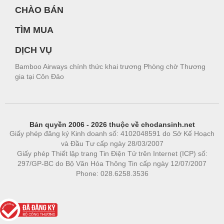
CHÀO BÁN
TÌM MUA
DỊCH VỤ
Bamboo Airways chính thức khai trương Phòng chờ Thương
gia tại Côn Đảo
Bản quyền 2006 - 2026 thuộc về chodansinh.net
Giấy phép đăng ký Kinh doanh số: 4102048591 do Sở Kế Hoạch
và Đầu Tư cấp ngày 28/03/2007
Giấy phép Thiết lập trang Tin Điện Tử trên Internet (ICP) số:
297/GP-BC do Bộ Văn Hóa Thông Tin cấp ngày 12/07/2007
Phone: 028.6258.3536
Phòng trọ
|
https://bdsgroup.vn
https://kqxs123.com