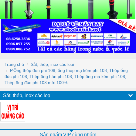
Trang chủ
Sắt, thép, inox các loại
P.Ống thép đen phi 108, ống thép mạ kẽm phi 108, Thép ống
đúc phi 108, Thép ống hàn phi 108, Thép ống mạ kẽm phi 108,
Thép ống đúc phi 108 mới 100%
Sắt, thép, inox các loại
Sản phẩm VIP cùng nhóm