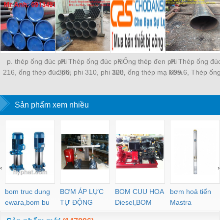
p. thép ống đúc phi
P. Thép ống đúc phi
P.Ống thép đen phi
P. Thép ống đúc
216, ống thép đúc phi
300, phi 310, phi 320,
108, ống thép mạ kẽm
609.6, Thép ốn
216 giá tốt
phi 330, phi 340
phi 108, Thép ống đúc
phi 609.6, Thé
phi 108, Thép ống hàn
đúc phi 609,6 
Sản phẩm xem nhiều
phi 108, Thép ống mạ
khẩu giá tốt nhi
kẽm phi 108, Thép ống
đãi
đúc phi 108 mới 100%
‹
›
bom truc dung
BƠM ÁP LỰC
BOM CUU HOA
bơm hoả tiển
ewara,bom bu
TỰ ĐỘNG
Diesel,BOM
Mastra
ewara
CHUA CHAY