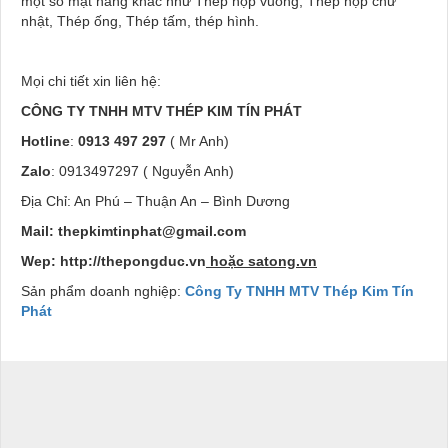
một số mặt hàng khac như Thép hộp vuông, Thép hộp chữ
nhật, Thép ống, Thép tấm, thép hình.
Mọi chi tiết xin liên hệ:
CÔNG TY TNHH MTV THÉP KIM TÍN PHÁT
Hotline
:
0913 497 297
( Mr Anh)
Zalo
: 0913497297 ( Nguyễn Anh)
Địa Chỉ: An Phú – Thuận An – Bình Dương
Mail:
thepkimtinphat@gmail.com
Wep:
http://thepongduc.vn
hoặc satong.vn
Sản phẩm doanh nghiệp:
Công Ty TNHH MTV Thép Kim Tín
Phát