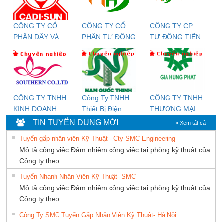
CÔNG TY CỔ
CÔNG TY CỔ
CÔNG TY CP
PHẦN DÂY VÀ
PHẦN TỰ ĐỘNG
TỰ ĐỘNG TIẾN
CÁP ĐIỆN
TIẾN HƯNG
HƯNG
THƯỢNG ĐÌNH
CÔNG TY TNHH
Công Ty TNHH
CÔNG TY TNHH
KINH DOANH
Thiết Bị Điện
THƯƠNG MẠI
DỊCH VỤ XNK
Nam Quốc Thịnh
DỊCH VỤ KỸ
TIN TUYỂN DỤNG MỚI
» Xem tất cả
PHƯƠNG NAM
THUẬT ĐIỆN CƠ
Tuyển gấp nhân viên Kỹ Thuật - Cty SMC Engineering
GIA HƯNG
Mô tả công việc Đảm nhiệm công việc tại phòng kỹ thuật của
PHÁT
Công ty theo...
Tuyển Nhanh Nhân Viên Kỹ Thuật- SMC
Mô tả công việc Đảm nhiệm công việc tại phòng kỹ thuật của
Công ty theo...
Công Ty SMC Tuyển Gấp Nhân Viên Kỹ Thuật- Hà Nội