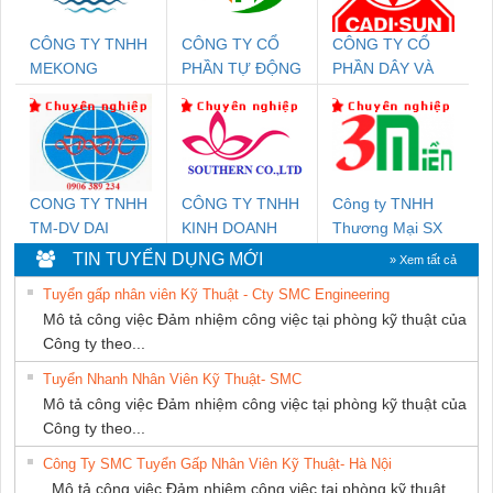
CÔNG TY TNHH
CÔNG TY CỔ
CÔNG TY CỔ
MEKONG
PHẦN TỰ ĐỘNG
PHẦN DÂY VÀ
MARINE SUPPLY
TIẾN HƯNG
CÁP ĐIỆN
THƯỢNG ĐÌNH
CONG TY TNHH
CÔNG TY TNHH
Công ty TNHH
TM-DV DAI
KINH DOANH
Thương Mại SX
DONG THANH
DỊCH VỤ XNK
Ba Miền
TIN TUYỂN DỤNG MỚI
» Xem tất cả
PHƯƠNG NAM
Tuyển gấp nhân viên Kỹ Thuật - Cty SMC Engineering
Mô tả công việc Đảm nhiệm công việc tại phòng kỹ thuật của
Công ty theo...
Tuyển Nhanh Nhân Viên Kỹ Thuật- SMC
Mô tả công việc Đảm nhiệm công việc tại phòng kỹ thuật của
Công ty theo...
Công Ty SMC Tuyển Gấp Nhân Viên Kỹ Thuật- Hà Nội
Mô tả công việc Đảm nhiệm công việc tại phòng kỹ thuật