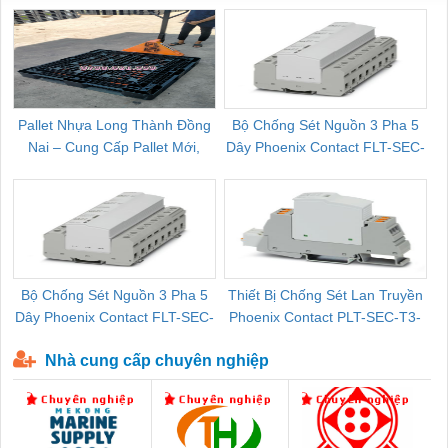
Pallet Nhựa Long Thành Đồng
Bộ Chống Sét Nguồn 3 Pha 5
Nai – Cung Cấp Pallet Mới,
Dây Phoenix Contact FLT-SEC-
C
Pallet Cũ Giá Tốt
P-T1-3S-264/50-FM - 2909589
Bộ Chống Sét Nguồn 3 Pha 5
Thiết Bị Chống Sét Lan Truyền
B
Dây Phoenix Contact FLT-SEC-
Phoenix Contact PLT-SEC-T3-
P-T1-3S-440/35-FM - 2908264
230-FM-PT - 2907928
Nhà cung cấp chuyên nghiệp