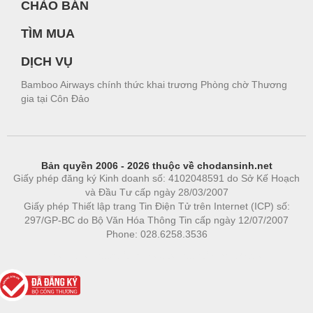
CHÀO BÁN
TÌM MUA
DỊCH VỤ
Bamboo Airways chính thức khai trương Phòng chờ Thương
gia tại Côn Đảo
Bản quyền 2006 - 2026 thuộc về chodansinh.net
Giấy phép đăng ký Kinh doanh số: 4102048591 do Sở Kế Hoạch
và Đầu Tư cấp ngày 28/03/2007
Giấy phép Thiết lập trang Tin Điện Tử trên Internet (ICP) số:
297/GP-BC do Bộ Văn Hóa Thông Tin cấp ngày 12/07/2007
Phone: 028.6258.3536
Phòng trọ
|
https://bdsgroup.vn
https://kqxs123.com