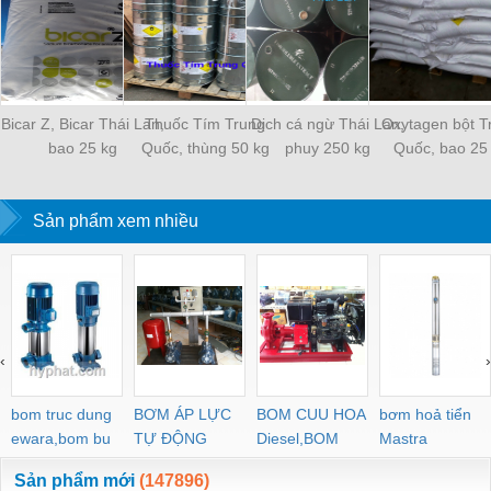
Bicar Z, Bicar Thái Lan,
Thuốc Tím Trung
Dịch cá ngừ Thái Lan,
Oxytagen bột T
bao 25 kg
Quốc, thùng 50 kg
phuy 250 kg
Quốc, bao 25
Sản phẩm xem nhiều
‹
›
bom truc dung
BƠM ÁP LỰC
BOM CUU HOA
bơm hoả tiển
ewara,bom bu
TỰ ĐỘNG
Diesel,BOM
Mastra
ewara
CHUA CHAY
Sản phẩm mới
(147896)