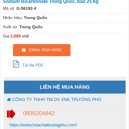
Sodium Bicarbonate Trung Quốc, bao 25 kg
Mã số:
G-56192-4
Nhãn hiệu:
Trung Quốc
Xuất xứ:
Trung Quốc
Giá:
1,000
vnđ
EMAIL MUA HÀNG
Tải file PDF
LIÊN HỆ MUA HÀNG
CÔNG TY TNHH TM DV XNK TRƯỜNG PHÚ
0935204842
https://www.hoachattruongphu.com/